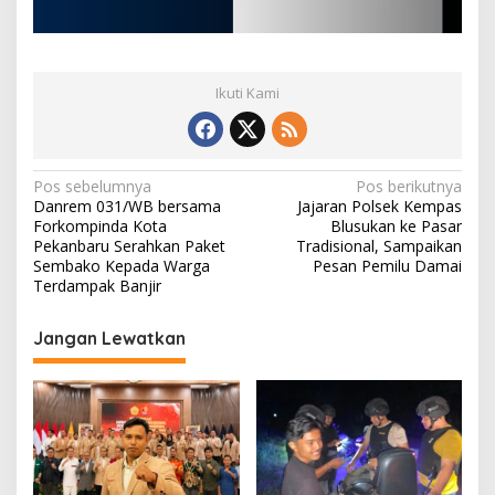
Ikuti Kami
N
Pos sebelumnya
Pos berikutnya
Danrem 031/WB bersama
Jajaran Polsek Kempas
a
Forkompinda Kota
Blusukan ke Pasar
v
Pekanbaru Serahkan Paket
Tradisional, Sampaikan
Sembako Kepada Warga
Pesan Pemilu Damai
i
Terdampak Banjir
g
Jangan Lewatkan
a
s
i
p
o