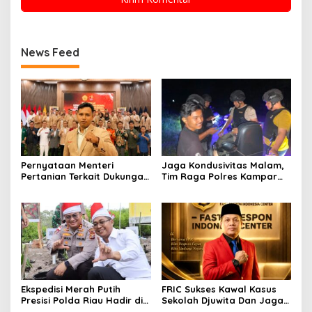
News Feed
Pernyataan Menteri
Jaga Kondusivitas Malam,
Pertanian Terkait Dukungan
Tim Raga Polres Kampar
Anggaran Rp2,5 Triliun
Patroli Kawasan Ramai
untuk Pemulihan Sektor
hingga Lingkar Kantor
Pertanian Aceh Menuai
Bupati
Sorotan.
Ekspedisi Merah Putih
FRIC Sukses Kawal Kasus
Presisi Polda Riau Hadir di
Sekolah Djuwita Dan Jaga
Panipahan, Salurkan
Marwah Polri Presisi