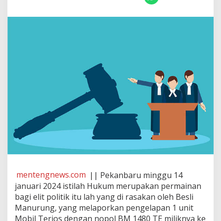
U
P
A
K
A
N
P
E
R
M
A
I
N
A
N
B
A
G
I
E
mentengnews.com
|| Pekanbaru minggu 14
L
januari 2024 istilah Hukum merupakan permainan
I
bagi elit politik itu lah yang di rasakan oleh Besli
T
P
Manurung, yang melaporkan pengelapan 1 unit
O
Mobil Terios dengan nopol BM 1480 TE miliknya ke