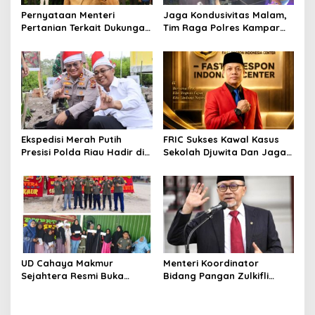
s
Pernyataan Menteri
Jaga Kondusivitas Malam,
Pertanian Terkait Dukungan
Tim Raga Polres Kampar
Anggaran Rp2,5 Triliun
Patroli Kawasan Ramai
untuk Pemulihan Sektor
hingga Lingkar Kantor
Pertanian Aceh Menuai
Bupati
Sorotan.
Ekspedisi Merah Putih
FRIC Sukses Kawal Kasus
Presisi Polda Riau Hadir di
Sekolah Djuwita Dan Jaga
Panipahan, Salurkan
Marwah Polri Presisi
Bantuan dan Layanan
Kesehatan
UD Cahaya Makmur
Menteri Koordinator
Sejahtera Resmi Buka
Bidang Pangan Zulkifli
Lokasi Baru di Pekanbaru,
Hasan Aktif Mendorong
Santuni 20 Anak Yatim
Seluruh Program
Pemerintahan Presiden RI