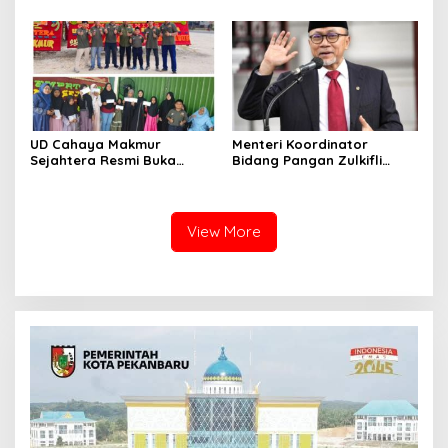
Bantuan dan Layanan
Kesehatan
UD Cahaya Makmur
Menteri Koordinator
Sejahtera Resmi Buka
Bidang Pangan Zulkifli
Lokasi Baru di Pekanbaru,
Hasan Aktif Mendorong
Santuni 20 Anak Yatim
Seluruh Program
Pemerintahan Presiden RI
H. Prabowo Subianto
View More