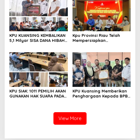
KPU KUANSING KEMBALIKAN
Kpu Provinsi Riau Telah
5,1 Milyar SISA DANA HIBAH
Mempersiapkan
PEMILIHAN TAHUN 2024
Pemungutan Suara Ulang
Pemilihan (PSU) Pemilihan
Bupati Dan Wakil Bupati
Siak Tahun 2024
KPU SIAK: 1011 PEMILIH AKAN
KPU Kuansing Memberikan
GUNAKAN HAK SUARA PADA
Penghargaan Kepada BPBD
PSU PASCA PUTUSAN MK 22
Kabupaten Kuantan
MARET 2025
Singingi
View More