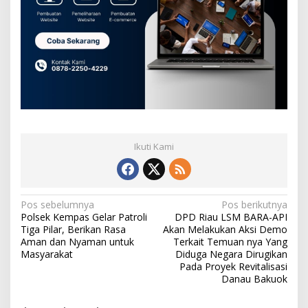
Ikuti Kami
N
Pos sebelumnya
Pos berikutnya
Polsek Kempas Gelar Patroli
DPD Riau LSM BARA-API
a
Tiga Pilar, Berikan Rasa
Akan Melakukan Aksi Demo
v
Aman dan Nyaman untuk
Terkait Temuan nya Yang
Masyarakat
Diduga Negara Dirugikan
i
Pada Proyek Revitalisasi
Danau Bakuok
g
a