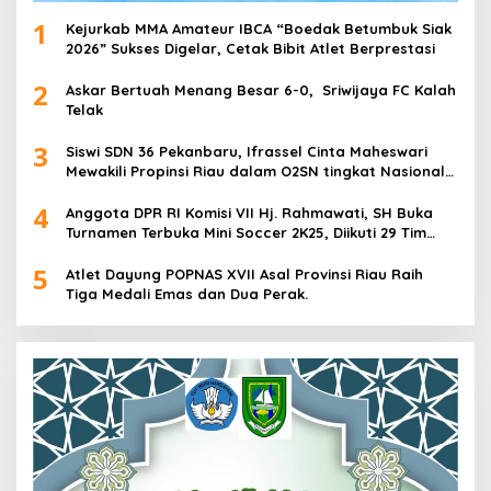
1
Kejurkab MMA Amateur IBCA “Boedak Betumbuk Siak
2026” Sukses Digelar, Cetak Bibit Atlet Berprestasi
2
Askar Bertuah Menang Besar 6-0, Sriwijaya FC Kalah
Telak
3
Siswi SDN 36 Pekanbaru, Ifrassel Cinta Maheswari
Mewakili Propinsi Riau dalam O2SN tingkat Nasional
2025 di Cabor Senam Putri
4
Anggota DPR RI Komisi VII Hj. Rahmawati, SH Buka
Turnamen Terbuka Mini Soccer 2K25, Diikuti 29 Tim
Pria dan Wanita di Kalimantan Utara
5
Atlet Dayung POPNAS XVII Asal Provinsi Riau Raih
Tiga Medali Emas dan Dua Perak.