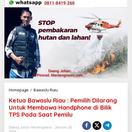
Homepage
/
Bawaslu Riau
K
e
Ketua Bawaslu Riau : Pemilih Dilarang
t
u
Untuk Membawa Handphone di Bilik
a
TPS Pada Saat Pemilu
B
a
w
Daeng Johan Mentengnews
Januari 28,
2024