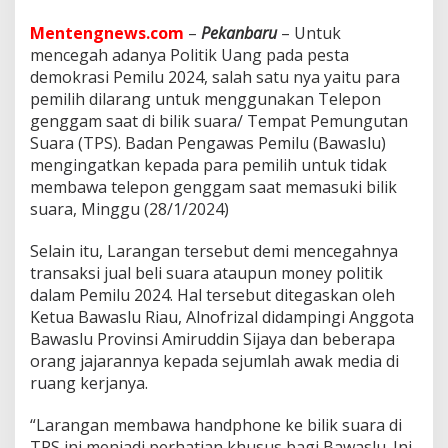
n
t
Mentengnews.com
–
Pekanbaru
– Untuk
u
mencegah adanya Politik Uang pada pesta
k
demokrasi Pemilu 2024, salah satu nya yaitu para
M
e
pemilih dilarang untuk menggunakan Telepon
m
genggam saat di bilik suara/ Tempat Pemungutan
b
Suara (TPS). Badan Pengawas Pemilu (Bawaslu)
a
mengingatkan kepada para pemilih untuk tidak
w
a
membawa telepon genggam saat memasuki bilik
H
suara, Minggu (28/1/2024)
a
n
Selain itu, Larangan tersebut demi mencegahnya
d
transaksi jual beli suara ataupun money politik
p
h
dalam Pemilu 2024. Hal tersebut ditegaskan oleh
o
Ketua Bawaslu Riau, Alnofrizal didampingi Anggota
n
Bawaslu Provinsi Amiruddin Sijaya dan beberapa
e
orang jajarannya kepada sejumlah awak media di
d
ruang kerjanya.
i
B
i
“Larangan membawa handphone ke bilik suara di
l
TPS ini menjadi perhatian khusus bagi Bawaslu. Ini