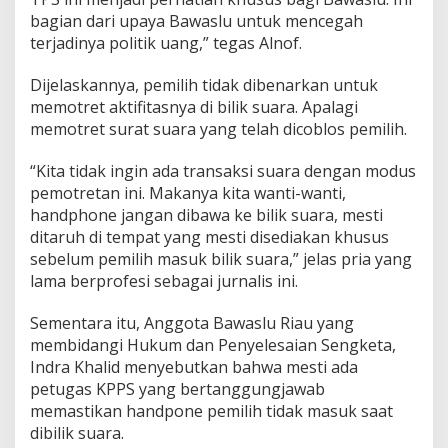
i
bagian dari upaya Bawaslu untuk mencegah
k
terjadinya politik uang,” tegas Alnof.
T
P
S
Dijelaskannya, pemilih tidak dibenarkan untuk
P
memotret aktifitasnya di bilik suara. Apalagi
a
memotret surat suara yang telah dicoblos pemilih.
d
a
S
“Kita tidak ingin ada transaksi suara dengan modus
a
pemotretan ini. Makanya kita wanti-wanti,
a
handphone jangan dibawa ke bilik suara, mesti
t
ditaruh di tempat yang mesti disediakan khusus
P
sebelum pemilih masuk bilik suara,” jelas pria yang
e
m
lama berprofesi sebagai jurnalis ini.
i
l
Sementara itu, Anggota Bawaslu Riau yang
u
membidangi Hukum dan Penyelesaian Sengketa,
Indra Khalid menyebutkan bahwa mesti ada
petugas KPPS yang bertanggungjawab
memastikan handpone pemilih tidak masuk saat
dibilik suara.