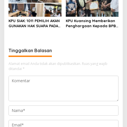
KPU SIAK: 1011 PEMILIH AKAN
KPU Kuansing Memberikan
GUNAKAN HAK SUARA PADA
Penghargaan Kepada BPBD
PSU PASCA PUTUSAN MK 22
Kabupaten Kuantan
MARET 2025
Singingi
Tinggalkan Balasan
Alamat email Anda tidak akan dipublikasikan.
Ruas yang wajib
ditandai
*