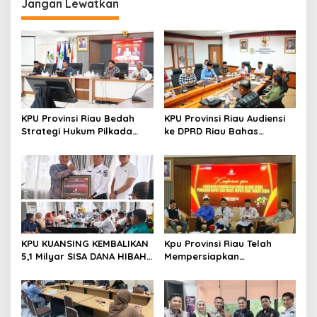
Jangan Lewatkan
s
i
p
o
s
KPU Provinsi Riau Bedah
KPU Provinsi Riau Audiensi
Strategi Hukum Pilkada
ke DPRD Riau Bahas
Lewat Kajian Hukum Seri
Penataan Daerah Pemilihan
VII, Kaji Ulang Sengketa
dan Alokasi Kursi
Pilkada Rokan Hilir 2024
KPU KUANSING KEMBALIKAN
Kpu Provinsi Riau Telah
5,1 Milyar SISA DANA HIBAH
Mempersiapkan
PEMILIHAN TAHUN 2024
Pemungutan Suara Ulang
Pemilihan (PSU) Pemilihan
Bupati Dan Wakil Bupati
Siak Tahun 2024