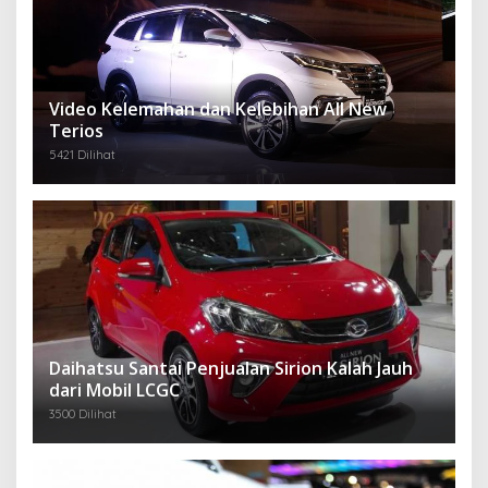
Video Kelemahan dan Kelebihan All New
Terios
5421 Dilihat
Daihatsu Santai Penjualan Sirion Kalah Jauh
dari Mobil LCGC
3500 Dilihat