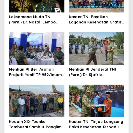
p
o
s
Laksamana Muda TNI
Kaster TNI Pastikan
(Purn.) Dr. Nazali Lempo
Layanan Kesehatan Gratis
Layak Dipertimbangkan
Berjalan Optimal, Kodam
sebagai Jaksa Agung:
XIX Tuanku Tambusai Hadir
Tegas, Berintegritas, dan
untuk Masyarakat Lingga
Tidak Berkompromi
terhadap Penegakan
Hukum
Menhan RI Beri Arahan
Menhan RI Jenderal TNI
Prajurit Yonif TP 952/Imam
(Purn.) Dr. Sjafrie
Bulqin, Kodam XIX Tuanku
Sjamsoeddin Tiba di
Tambusai Percepat
Pekanbaru, Kodam XIX
Penguatan Satuan
Tuanku Tambusai Kawal
Kunjungan ke Dua Yonif
Teritorial Pembangunan
Kodam XIX Tuanku
Kaster TNI Tinjau Langsung
Tambusai Sambut Panglima
Bakti Kesehatan Terpadu di
TNI di Batam, Lanjut Tinjau
Lingga, Kodam XIX Tuanku