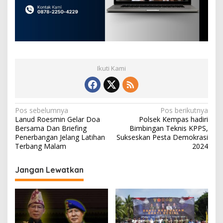
Ikuti Kami
N
Pos sebelumnya
Pos berikutnya
Lanud Roesmin Gelar Doa
Polsek Kempas hadiri
a
Bersama Dan Briefing
Bimbingan Teknis KPPS,
v
Penerbangan Jelang Latihan
Sukseskan Pesta Demokrasi
Terbang Malam
2024
i
g
Jangan Lewatkan
a
s
i