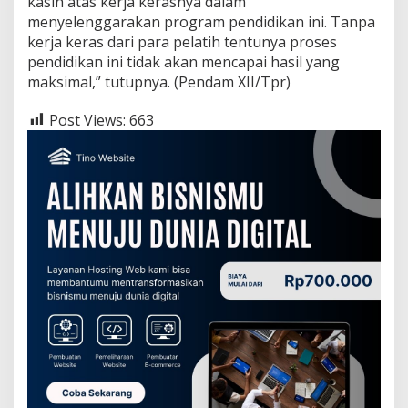
kasih atas kerja kerasnya dalam
menyelenggarakan program pendidikan ini. Tanpa
kerja keras dari para pelatih tentunya proses
pendidikan ini tidak akan mencapai hasil yang
maksimal,” tutupnya. (Pendam XII/Tpr)
Post Views:
663