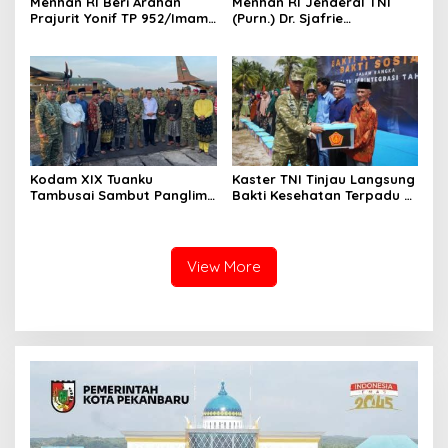
Menhan RI Beri Arahan
Menhan RI Jenderal TNI
Prajurit Yonif TP 952/Imam
(Purn.) Dr. Sjafrie
Bulqin, Kodam XIX Tuanku
Sjamsoeddin Tiba di
Tambusai Percepat
Pekanbaru, Kodam XIX
Penguatan Satuan
Tuanku Tambusai Kawal
Kunjungan ke Dua Yonif
Teritorial Pembangunan
Kodam XIX Tuanku
Kaster TNI Tinjau Langsung
Tambusai Sambut Panglima
Bakti Kesehatan Terpadu di
TNI di Batam, Lanjut Tinjau
Lingga, Kodam XIX Tuanku
Kesiapan Latihan
Tambusai Perkuat Sinergi
Terintegrasi TNI 2026
untuk Masyarakat
View More