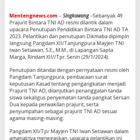
t
B
i
Mentengnews.com
–
Singkawang
–Sebanyak 49
n
Prajurit Bintara TNI AD resmi dilantik dalam
t
upacara Penutupan Pendidikan Bintara TNI AD TA
a
r
2023. Pelantikan dan penutupan Dikmaba dipimpin
a
langsung Pangdam XII/Tanjungpura Mayjen TNI
T
Iwan Setiawan, S.E., M.M., di Lapangan Sapta
N
Marga, Rindam XII//Tpr. Senin (29/1/2024).
I
A
D
Penutupan ditandai dengan pernyataan resmi oleh
T
Pangdam Tanjungpura, pembacaan surat
A
keputusan Kasad tentang pengangkatan menjadi
2
Prajurit TNI AD, dilanjutkan penanggalan tanda
0
2
siswa sekaligus penyematan tanda pangkat Sersan
3
Dua kepada perwakilan prajurit, serta
penyumpahan sebagai prajurit TNI AD sesuai
agama masing-masing.
Pangdam XII/Tpr Mayjen TNI Iwan Setiawan dalam
amanatnya menegaskan, upacara pelantikan ini