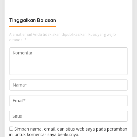
Kesiapan Latihan
Tambusai Perkuat Sinergi
Terintegrasi TNI 2026
untuk Masyarakat
Tinggalkan Balasan
Alamat email Anda tidak akan dipublikasikan.
Ruas yang wajib
ditandai
*
Simpan nama, email, dan situs web saya pada peramban
ini untuk komentar saya berikutnya.