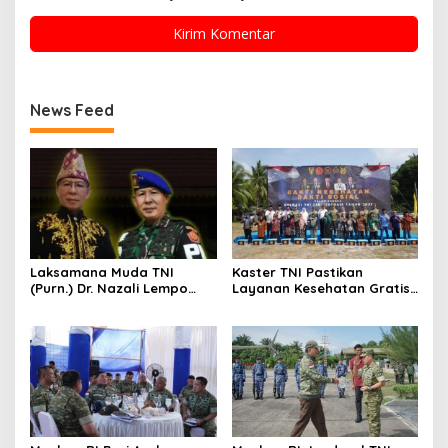
News Feed
Laksamana Muda TNI
Kaster TNI Pastikan
(Purn.) Dr. Nazali Lempo
Layanan Kesehatan Gratis
Layak Dipertimbangkan
Berjalan Optimal, Kodam
sebagai Jaksa Agung:
XIX Tuanku Tambusai Hadir
Tegas, Berintegritas, dan
untuk Masyarakat Lingga
Tidak Berkompromi
terhadap Penegakan
Hukum