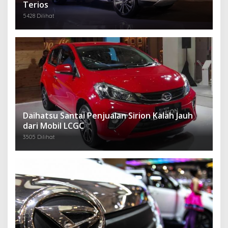
Terios
5428 Dilihat
Daihatsu Santai Penjualan Sirion Kalah Jauh
dari Mobil LCGC
3505 Dilihat