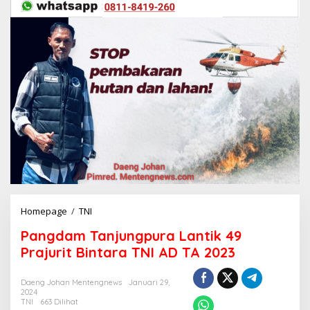
Homepage
/
TNI
P
a
Pangdam Tanjungpura Lantik 49
n
g
Prajurit Bintara TNI AD TA 2023
d
a
Daeng Johan Mentengnews
Januari 29,
m
2024
T
TNI
663 Dilihat