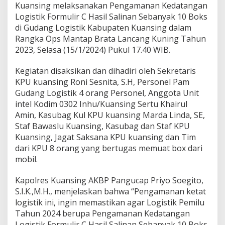
d
Kuansing melaksanakan Pengamanan Kedatangan
a
Logistik Formulir C Hasil Salinan Sebanyak 10 Boks
t
di Gudang Logistik Kabupaten Kuansing dalam
a
n
Rangka Ops Mantap Brata Lancang Kuning Tahun
g
2023, Selasa (15/1/2024) Pukul 17.40 WIB.
a
n
Kegiatan disaksikan dan dihadiri oleh Sekretaris
L
KPU kuansing Roni Sesnita, S.H, Personel Pam
o
g
Gudang Logistik 4 orang Personel, Anggota Unit
i
intel Kodim 0302 Inhu/Kuansing Sertu Khairul
s
Amin, Kasubag Kul KPU kuansing Marda Linda, SE,
t
Staf Bawaslu Kuansing, Kasubag dan Staf KPU
i
Kuansing, Jagat Saksana KPU kuansing dan Tim
k
F
dari KPU 8 orang yang bertugas memuat box dari
o
mobil.
r
m
Kapolres Kuansing AKBP Pangucap Priyo Soegito,
u
S.I.K.,M.H., menjelaskan bahwa “Pengamanan ketat
l
i
logistik ini, ingin memastikan agar Logistik Pemilu
r
Tahun 2024 berupa Pengamanan Kedatangan
C
Logistik Formulir C Hasil Salinan Sebanyak 10 Boks