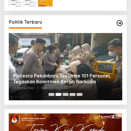
Politik Terbaru
Polresta Pekanbaru Tes Urine 101 Personel,
P
Tegaskan Komitmen Bersih Narkoba
S
Di Politik, Polri
|
Februari 23, 2026
Di 