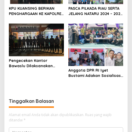
KPU KUANSING BERIKAN
PASCA PILKADA RIAU SERTA
PENGHARGAAN KE KAPOLRES
JELANG NATARU 2024 – 2025
KUANSING
DITLANTAS POLDA RIAU AJAK
MASYARAKAT TERTIB
BERLALU LINTAS
Pengecekan Kantor
Bawaslu Dilaksanakan
Anggota DPR RI Iyet
Personil Patroli Gabungan
Bustami Adakan Sosialisasi
Polres Kuansing Dalam
4 Pilar Di Perumahan Alifa
Rangka OMP LK 2024
RW 21 Kelurahan Sidomulyo
Barat Kota Pekanbaru
Tinggalkan Balasan
Alamat email Anda tidak akan dipublikasikan.
Ruas yang wajib
ditandai
*