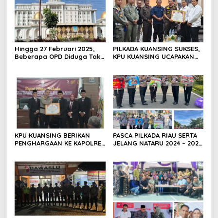
Hingga 27 Februari 2025,
PILKADA KUANSING SUKSES,
Beberapa OPD Diduga Tak
KPU KUANSING UCAPAKAN
Serius Dalam Bekerja,
TERIMA KASIH DAN BERI
Sehingga Menimbulkan
PENGHARGAAN KEPADA
Dampak Negatif Terhadap
INSTANSI TERKAIT
Kemajuan Daerah (Pemkab
Rokan Hilir).
KPU KUANSING BERIKAN
PASCA PILKADA RIAU SERTA
PENGHARGAAN KE KAPOLRES
JELANG NATARU 2024 – 2025
KUANSING
DITLANTAS POLDA RIAU AJAK
MASYARAKAT TERTIB
BERLALU LINTAS