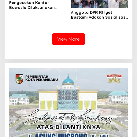
Pengecekan Kantor
Bawaslu Dilaksanakan
Personil Patroli Gabungan
Anggota DPR RI Iyet
Polres Kuansing Dalam
Bustami Adakan Sosialisasi
Rangka OMP LK 2024
4 Pilar Di Perumahan Alifa
RW 21 Kelurahan Sidomulyo
Barat Kota Pekanbaru
View More