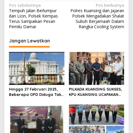
N
Pos sebelumnya
Pos berikutnya
Tempuh Jalan Berlumpur
Polres Kuansing dan Jajaran
a
dan Licin, Polsek Kempas
Polsek Mengadakan Shalat
v
Terus Sampaikan Pesan
Subuh Berjamaah Dalam
Pemilu Damai
Rangka Cooling System
i
g
Jangan Lewatkan
a
s
i
p
o
s
Hingga 27 Februari 2025,
PILKADA KUANSING SUKSES,
Beberapa OPD Diduga Tak
KPU KUANSING UCAPAKAN
Serius Dalam Bekerja,
TERIMA KASIH DAN BERI
Sehingga Menimbulkan
PENGHARGAAN KEPADA
Dampak Negatif Terhadap
INSTANSI TERKAIT
Kemajuan Daerah (Pemkab
Rokan Hilir).