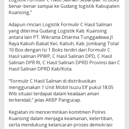
H
benar-benar sampai ke Gudang logistik Kabupaten
a
s
Kuansing,”
i
l
Adapun rincian Logistik Formulir C Hasil Salinan
S
yang diterima Gudang Logistik Kab. Kuansing
a
antara lain PT. Wikrama Dharma Tunggadewa Jl.
l
i
Raya Kabuh-Babat Kec. Kabuh, Kab. Jombang Total
n
10 Box dengan Isi 1 Boks terdiri dari Formulir C
a
Hasil salinan PPWP, C Hasil Salinan DPD, C Hasil
n
Salinan DPR RI, C Hasil Salinan DPRD Provinsi dan C
D
Hasil Salinan DPRD Kab/Kota.
a
l
a
“Formulir C Hasil Salinan di distribusikan
m
menggunakan 1 Unit Mobil Isuzu Elf pukul 18.05
R
Wib situasi terdapat dalam keadaan aman
a
terkendali,” jelas AKBP Pangucap.
n
g
k
Kegiatan ini mencerminkan komitmen Polres
a
Kuansing dalam menjaga keamanan, ketertiban,
P
serta mendukung kelancaran proses demokrasi
e