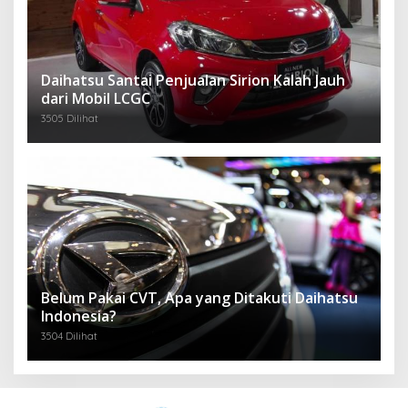
Daihatsu Santai Penjualan Sirion Kalah Jauh
dari Mobil LCGC
3505 Dilihat
Belum Pakai CVT, Apa yang Ditakuti Daihatsu
Indonesia?
3504 Dilihat