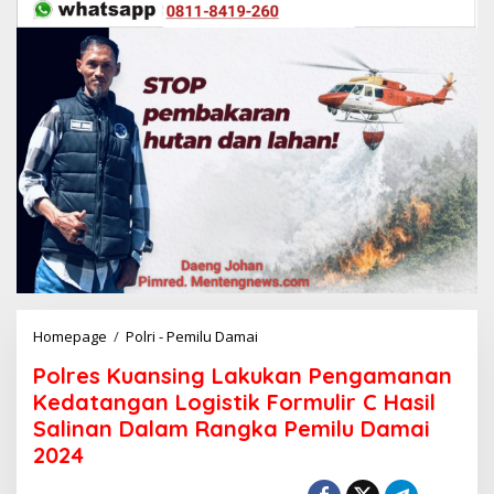
Homepage
/
Polri - Pemilu Damai
P
o
Polres Kuansing Lakukan Pengamanan
l
r
Kedatangan Logistik Formulir C Hasil
e
Salinan Dalam Rangka Pemilu Damai
s
2024
K
u