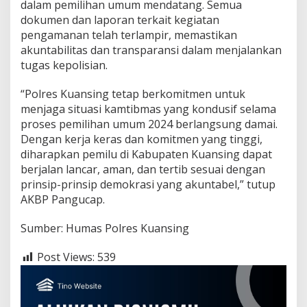
dalam pemilihan umum mendatang. Semua
m
i
dokumen dan laporan terkait kegiatan
l
pengamanan telah terlampir, memastikan
u
akuntabilitas dan transparansi dalam menjalankan
D
tugas kepolisian.
a
m
a
“Polres Kuansing tetap berkomitmen untuk
i
menjaga situasi kamtibmas yang kondusif selama
2
proses pemilihan umum 2024 berlangsung damai.
0
Dengan kerja keras dan komitmen yang tinggi,
2
4
diharapkan pemilu di Kabupaten Kuansing dapat
berjalan lancar, aman, dan tertib sesuai dengan
prinsip-prinsip demokrasi yang akuntabel,” tutup
AKBP Pangucap.
Sumber: Humas Polres Kuansing
Post Views:
539