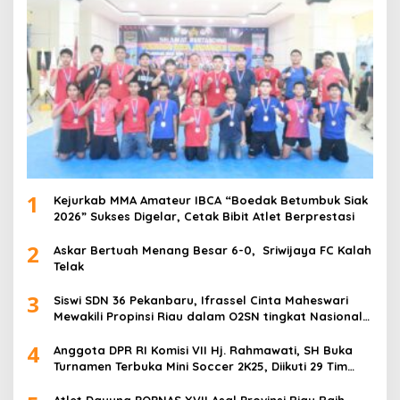
1
Kejurkab MMA Amateur IBCA “Boedak Betumbuk Siak
2026” Sukses Digelar, Cetak Bibit Atlet Berprestasi
2
Askar Bertuah Menang Besar 6-0, Sriwijaya FC Kalah
Telak
3
Siswi SDN 36 Pekanbaru, Ifrassel Cinta Maheswari
Mewakili Propinsi Riau dalam O2SN tingkat Nasional
2025 di Cabor Senam Putri
4
Anggota DPR RI Komisi VII Hj. Rahmawati, SH Buka
Turnamen Terbuka Mini Soccer 2K25, Diikuti 29 Tim
Pria dan Wanita di Kalimantan Utara
Atlet Dayung POPNAS XVII Asal Provinsi Riau Raih