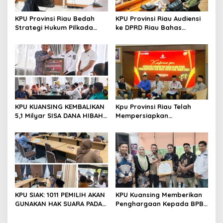
s
KPU Provinsi Riau Bedah
KPU Provinsi Riau Audiensi
Strategi Hukum Pilkada
ke DPRD Riau Bahas
Lewat Kajian Hukum Seri
Penataan Daerah Pemilihan
VII, Kaji Ulang Sengketa
dan Alokasi Kursi
Pilkada Rokan Hilir 2024
KPU KUANSING KEMBALIKAN
Kpu Provinsi Riau Telah
5,1 Milyar SISA DANA HIBAH
Mempersiapkan
PEMILIHAN TAHUN 2024
Pemungutan Suara Ulang
Pemilihan (PSU) Pemilihan
Bupati Dan Wakil Bupati
Siak Tahun 2024
KPU SIAK: 1011 PEMILIH AKAN
KPU Kuansing Memberikan
GUNAKAN HAK SUARA PADA
Penghargaan Kepada BPBD
PSU PASCA PUTUSAN MK 22
Kabupaten Kuantan
MARET 2025
Singingi