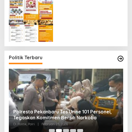
Politik Terbaru
Polresta Pekanbaru Tes Urine 101 Personel,
P
Tegaskan Komitmen Bersih Narkoba
S
Di Politik, Polri
|
Februari 23, 2026
Di 