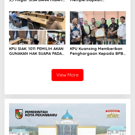
PEMILIHAN TAHUN 2024
Pemungutan Suara Ulang
Pemilihan (PSU) Pemilihan
Bupati Dan Wakil Bupati
Siak Tahun 2024
KPU SIAK: 1011 PEMILIH AKAN
KPU Kuansing Memberikan
GUNAKAN HAK SUARA PADA
Penghargaan Kepada BPBD
PSU PASCA PUTUSAN MK 22
Kabupaten Kuantan
MARET 2025
Singingi
View More