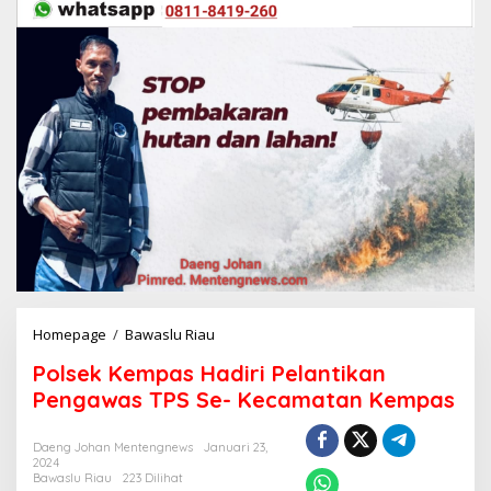
Homepage
/
Bawaslu Riau
P
o
Polsek Kempas Hadiri Pelantikan
l
s
Pengawas TPS Se- Kecamatan Kempas
e
k
Daeng Johan Mentengnews
Januari 23,
K
2024
e
Bawaslu Riau
223 Dilihat