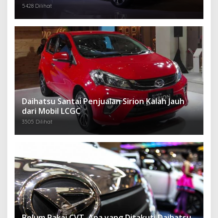
5428 Dilihat
Daihatsu Santai Penjualan Sirion Kalah Jauh
dari Mobil LCGC
3505 Dilihat
Belum Pakai CVT, Apa yang Ditakuti Daihatsu