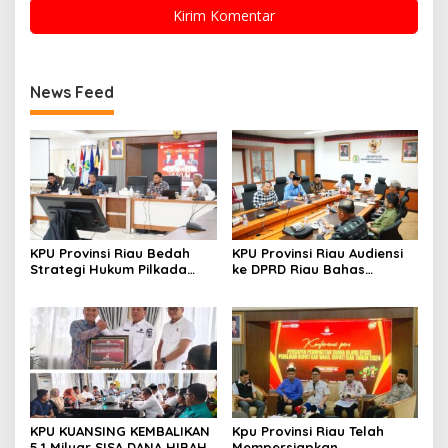
News Feed
KPU Provinsi Riau Bedah
KPU Provinsi Riau Audiensi
Strategi Hukum Pilkada
ke DPRD Riau Bahas
Lewat Kajian Hukum Seri
Penataan Daerah Pemilihan
VII, Kaji Ulang Sengketa
dan Alokasi Kursi
Pilkada Rokan Hilir 2024
KPU KUANSING KEMBALIKAN
Kpu Provinsi Riau Telah
5,1 Milyar SISA DANA HIBAH
Mempersiapkan