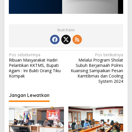
Ikuti Kami
N
Pos sebelumnya
Pos berikutnya
Ribuan Masyarakat Hadiri
Melalui Program Sholat
a
Pelantikan KKTMS, Bupati
Subuh Berjamaah Polres
v
Agam : Ini Bukti Orang Tiku
Kuansing Sampaikan Pesan
Kompak
Kamtibmas dan Cooling
i
System 2024
g
Jangan Lewatkan
a
s
i
p
o