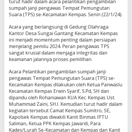
turut hadir dalam acara pelantikan pengambilan
w
a
sumpah janji pengawas Tempat Pemungutan
s
Suara (TPS) se-Kecamatan Kempas. Senin (22/1/24).
T
P
Acara yang berlangsung di Gedung Olahraga
S
Kantor Desa Sungai Gantang Kecamatan Kempas
S
e
ini menjadi momentum penting dalam persiapan
-
menjelang pemilu 2024. Peran pengawas TPS
K
sangat krusial dalam menjaga integritas dan
e
keamanan jalannya proses pemilihan.
c
a
m
Acara Pelantikan pengambilan sumpah janji
a
pengawas Tempat Pemungutan Suara (TPS) se-
t
Kecamatan Kempas dilakukan oleh Ketua Panwaslu
a
Kecamatan Kempas Erwin Syarif, S.Pd, SH dan
n
K
dipandu oleh Rohaniawan KUA Kec. Kempas Ust.
e
Muhammad Zaini, SH.I. Kemudian turut hadir dalam
m
kegiatan tersebut Camat Kempas Sumitro, SE,
p
Kapolsek Kempas diwakili Kanit Binmas IPTU
a
Saliman, Ketua PPK Kempas Jawardi, Para
s
Kades/Lurah Se-Kecamatan dan Kempas dan Kanit