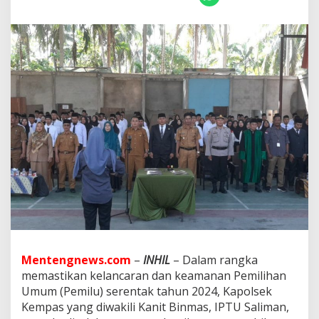
m
p
a
s
H
a
d
i
r
i
P
e
l
a
n
t
i
k
a
n
P
Mentengnews.com
–
INHIL
– Dalam rangka
e
memastikan kelancaran dan keamanan Pemilihan
n
Umum (Pemilu) serentak tahun 2024, Kapolsek
g
Kempas yang diwakili Kanit Binmas, IPTU Saliman,
a