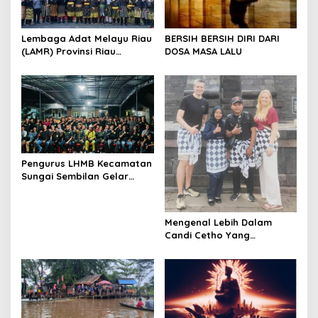
p
o
s
Lembaga Adat Melayu Riau
BERSIH BERSIH DIRI DARI
(LAMR) Provinsi Riau
DOSA MASA LALU
menggelar prosesi Tegak
Payung Panji Adat
Pengurus LHMB Kecamatan
Sungai Sembilan Gelar
Silaturahmi, Panglima
Muda: Bangun Semangat
Cinta Budaya Melayu
Mengenal Lebih Dalam
Candi Cetho Yang
Dibangun Pada Masa
Majapahit di Abad 15 Di
Jawa Tengah