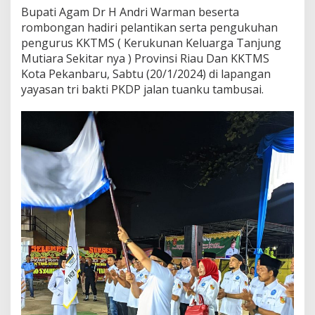
K
Bupati Agam Dr H Andri Warman beserta
T
rombongan hadiri pelantikan serta pengukuhan
M
S
pengurus KKTMS ( Kerukunan Keluarga Tanjung
,
Mutiara Sekitar nya ) Provinsi Riau Dan KKTMS
B
Kota Pekanbaru, Sabtu (20/1/2024) di lapangan
u
yayasan tri bakti PKDP jalan tuanku tambusai.
p
a
t
i
A
g
a
m
:
I
n
i
B
u
k
t
i
O