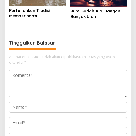
Pertahankan Tradisi
Bumi Sudah Tua, Jangan
Memperingati
Banyak Ulah
Kemerdekaan di Pinggir
Sungai
Tinggalkan Balasan
Alamat email Anda tidak akan dipublikasikan.
Ruas yang wajib
ditandai
*