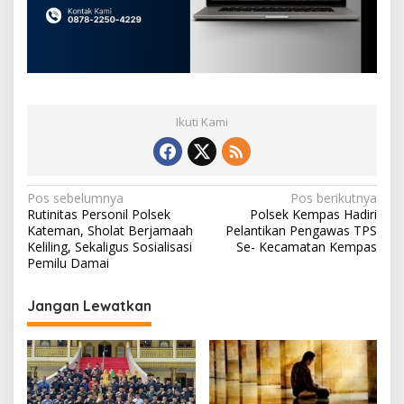
Ikuti Kami
N
Pos sebelumnya
Pos berikutnya
Rutinitas Personil Polsek
Polsek Kempas Hadiri
a
Kateman, Sholat Berjamaah
Pelantikan Pengawas TPS
v
Keliling, Sekaligus Sosialisasi
Se- Kecamatan Kempas
Pemilu Damai
i
g
Jangan Lewatkan
a
s
i