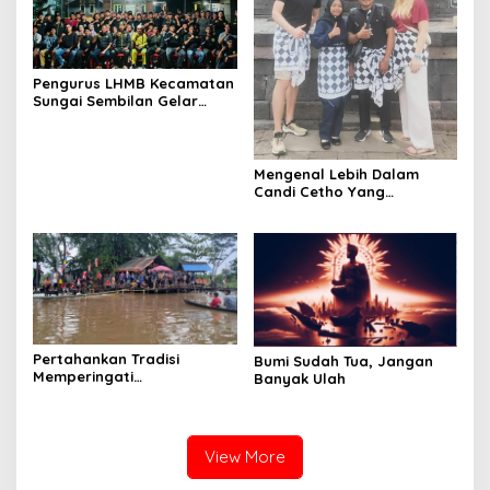
Pengurus LHMB Kecamatan
Sungai Sembilan Gelar
Silaturahmi, Panglima
Muda: Bangun Semangat
Cinta Budaya Melayu
Mengenal Lebih Dalam
Candi Cetho Yang
Dibangun Pada Masa
Majapahit di Abad 15 Di
Jawa Tengah
Pertahankan Tradisi
Bumi Sudah Tua, Jangan
Memperingati
Banyak Ulah
Kemerdekaan di Pinggir
Sungai
View More