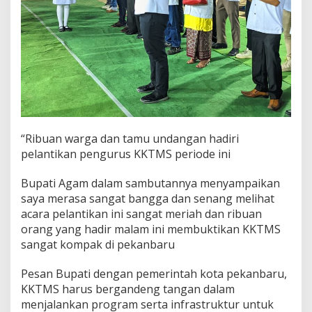
r
a
n
g
T
i
k
u
K
o
m
“Ribuan warga dan tamu undangan hadiri
p
pelantikan pengurus KKTMS periode ini
a
k
Bupati Agam dalam sambutannya menyampaikan
saya merasa sangat bangga dan senang melihat
acara pelantikan ini sangat meriah dan ribuan
orang yang hadir malam ini membuktikan KKTMS
sangat kompak di pekanbaru
Pesan Bupati dengan pemerintah kota pekanbaru,
KKTMS harus bergandeng tangan dalam
menjalankan program serta infrastruktur untuk