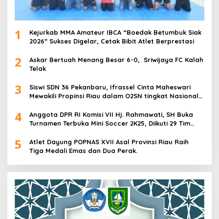
1
Kejurkab MMA Amateur IBCA “Boedak Betumbuk Siak
2026” Sukses Digelar, Cetak Bibit Atlet Berprestasi
2
Askar Bertuah Menang Besar 6-0, Sriwijaya FC Kalah
Telak
3
Siswi SDN 36 Pekanbaru, Ifrassel Cinta Maheswari
Mewakili Propinsi Riau dalam O2SN tingkat Nasional
2025 di Cabor Senam Putri
4
Anggota DPR RI Komisi VII Hj. Rahmawati, SH Buka
Turnamen Terbuka Mini Soccer 2K25, Diikuti 29 Tim
Pria dan Wanita di Kalimantan Utara
5
Atlet Dayung POPNAS XVII Asal Provinsi Riau Raih
Tiga Medali Emas dan Dua Perak.