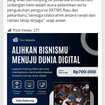
undangan kami dalam acara pelantikan serta
pengukuhan pengurus KKTMS Riau dan
pekanbaru,”semoga silaturahim antara ranah dan
rantau tetap terjaga.” ucap azwar
Post Views:
271