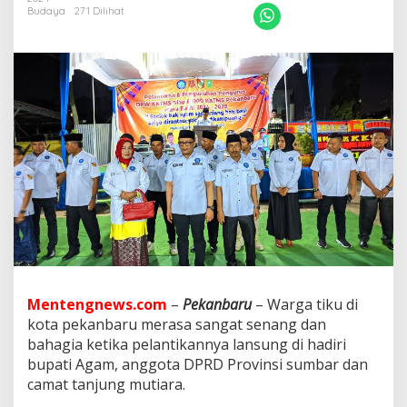
s
Budaya
271 Dilihat
y
a
r
a
k
a
t
H
a
d
i
r
i
P
e
l
a
n
Mentengnews.com
–
Pekanbaru
– Warga tiku di
t
kota pekanbaru merasa sangat senang dan
i
bahagia ketika pelantikannya lansung di hadiri
k
a
bupati Agam, anggota DPRD Provinsi sumbar dan
n
camat tanjung mutiara.
K