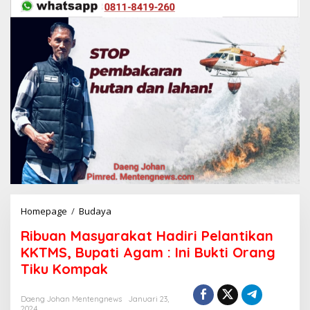
Homepage
/
Budaya
R
i
Ribuan Masyarakat Hadiri Pelantikan
b
u
KKTMS, Bupati Agam : Ini Bukti Orang
a
Tiku Kompak
n
M
a
Daeng Johan Mentengnews
Januari 23,
2024