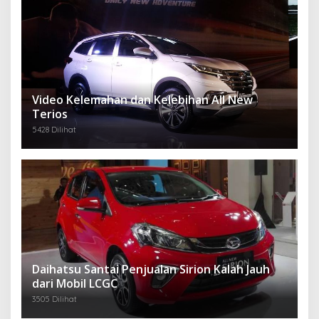
Video Kelemahan dan Kelebihan All New
Terios
5428 Dilihat
Daihatsu Santai Penjualan Sirion Kalah Jauh
dari Mobil LCGC
3505 Dilihat