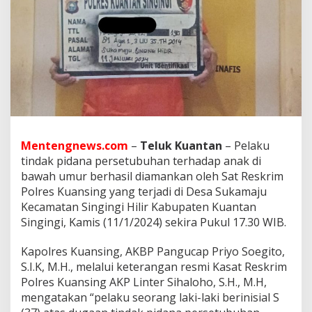
l
a
k
u
P
e
r
s
e
t
u
b
Mentengnews.com
–
Teluk Kuantan
– Pelaku
u
tindak pidana persetubuhan terhadap anak di
h
bawah umur berhasil diamankan oleh Sat Reskrim
a
Polres Kuansing yang terjadi di Desa Sukamaju
n
T
Kecamatan Singingi Hilir Kabupaten Kuantan
e
Singingi, Kamis (11/1/2024) sekira Pukul 17.30 WIB.
r
h
Kapolres Kuansing, AKBP Pangucap Priyo Soegito,
a
S.I.K, M.H., melalui keterangan resmi Kasat Reskrim
d
a
Polres Kuansing AKP Linter Sihaloho, S.H., M.H,
p
mengatakan “pelaku seorang laki-laki berinisial S
A