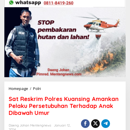
Homepage
/
Polri
S
a
Sat Reskrim Polres Kuansing Amankan
t
R
Pelaku Persetubuhan Terhadap Anak
e
Dibawah Umur
s
k
r
Daeng Johan Mentengnews
Januari 12,
2024