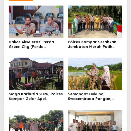
Rakor Akselerasi Perda
Polres Kampar Serahkan
Green City (Perda
Jembatan Merah Putih
Lingkungan) Kota
Presisi Hasil Renovasi ke
Pekanbaru Bersama Dinas
Warga Pulau Jambu Kuok
Lingkungan Hidup Kota
Pekanbaru dan Tim Pakar
Siaga Karhutla 2026, Polres
Semangat Dukung
Kampar Gelar Apel
Swasembada Pangan,
Bersama TNI dan Instansi
Kapolsek Kampar Turun
Terkait
Langsung Panen Jagung di
Sendayan