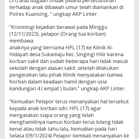
(37) atas dugaan tindak pidana persetubuhan
n
terhadap anak dibawah umur telah diamankan di
a
k
Polres Kuansing, ” ungkap AKP Linter.
D
i
“Kronologi kejadian berawal pada Minggu
b
(12/11/2023), pelapor (Orang tua korban)
a
membawa
w
a
anaknya yang bernama HPL (17) ke Klinik Al-
h
Hidayah desa Sukamaju Kec. Singingi Hilir karena
U
korban sakit dan sudah beberapa hari tidak masuk
m
sekolah dengan alasan sakit. setelah dilakukan
u
pengecekan lalu pihak Klinik menyatakan bahwa
r
Korban dalam keadaan hamil dengan usia
kandungan 4 ( empat ) bulan,” ungkap AKP Linter.
“Kemudian Pelapor terus menanyakan hal tersebut
kepada anak korban sdri. HPL (17) agar
mengatakan siapa orang yang telah
menghamilinya namun Korban terus bilang tidak
kenal atau tidak tahu lalu, kemudian pada hari
Selasa (09/1/2024) Pelapor kembali menanyakan ke