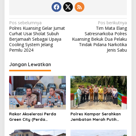
N
Pos sebelumnya
Pos berikutnya
Polres Kuansing Gelar Jumat
Tim Mata Elang
a
Curhat Usai Sholat Subuh
Satresnarkoba Polres
v
Berjamaah Sebagai Upaya
Kuansing Bekuk Dua Pelaku
Cooling System Jelang
Tindak Pidana Narkotika
i
Pemilu 2024
Jenis Sabu
g
Jangan Lewatkan
a
s
i
p
o
s
Rakor Akselerasi Perda
Polres Kampar Serahkan
Green City (Perda
Jembatan Merah Putih
Lingkungan) Kota
Presisi Hasil Renovasi ke
Pekanbaru Bersama Dinas
Warga Pulau Jambu Kuok
Lingkungan Hidup Kota