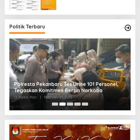
Politik Terbaru
Polresta Pekanbaru Tes Urine 101 Personel,
P
Tegaskan Komitmen Bersih Narkoba
S
Di Politik, Polri
|
Februari 23, 2026
Di 