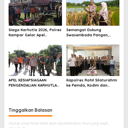
Pekanbaru dan Tim Pakar
Siaga Karhutla 2026, Polres
Semangat Dukung
Kampar Gelar Apel
Swasembada Pangan,
Bersama TNI dan Instansi
Kapolsek Kampar Turun
Terkait
Langsung Panen Jagung di
Sendayan
APEL KESIAPSIAGAAN
Kapolres Rohil Silaturahmi
PENGENDALIAN KARHUTLA
ke Pemda, Kodim dan
KABUPATEN ROKAN HILIR
Kejari, Perkuat Sinergitas
TAHUN 2026, PERKUAT
dan Soliditas Antar Instansi
SINERGI HADAPI MUSIM
KEMARAU DAN POTENSI EL
Tinggalkan Balasan
NINO
Alamat email Anda tidak akan dipublikasikan.
Ruas yang wajib