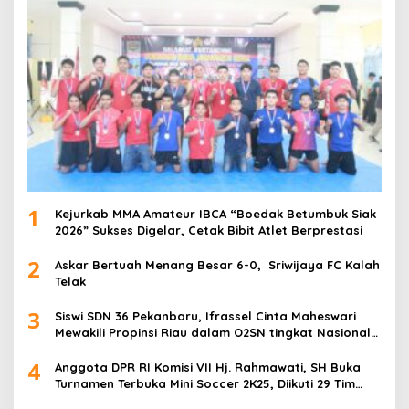
1
Kejurkab MMA Amateur IBCA “Boedak Betumbuk Siak
2026” Sukses Digelar, Cetak Bibit Atlet Berprestasi
2
Askar Bertuah Menang Besar 6-0, Sriwijaya FC Kalah
Telak
3
Siswi SDN 36 Pekanbaru, Ifrassel Cinta Maheswari
Mewakili Propinsi Riau dalam O2SN tingkat Nasional
2025 di Cabor Senam Putri
4
Anggota DPR RI Komisi VII Hj. Rahmawati, SH Buka
Turnamen Terbuka Mini Soccer 2K25, Diikuti 29 Tim
Pria dan Wanita di Kalimantan Utara