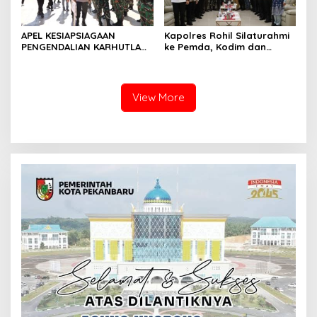
APEL KESIAPSIAGAAN
Kapolres Rohil Silaturahmi
PENGENDALIAN KARHUTLA
ke Pemda, Kodim dan
KABUPATEN ROKAN HILIR
Kejari, Perkuat Sinergitas
TAHUN 2026, PERKUAT
dan Soliditas Antar Instansi
SINERGI HADAPI MUSIM
KEMARAU DAN POTENSI EL
View More
NINO