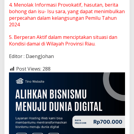
4. Menolak Informasi Provokatif, hasutan, berita
bohong dan isu- Isu sara, yang dapat menimbulkan
perpecahan dalam kelangsungan Pemilu Tahun
2024
5. Berperan Aktif dalam menciptakan situasi dan
Kondisi damai di Wilayah Provinsi Riau.
Editor : DaengJohan
Post Views:
288