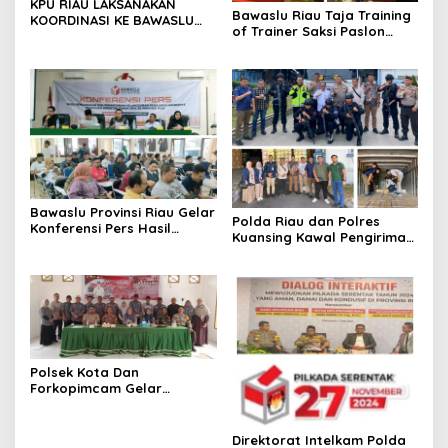
KPU RIAU LAKSANAKAN
Bawaslu Riau Taja Training
KOORDINASI KE BAWASLU
of Trainer Saksi Paslon
RIAU
Kepala Daerah, Ini Yang
Diharapkan
Bawaslu Provinsi Riau Gelar
Polda Riau dan Polres
Konferensi Pers Hasil
Kuansing Kawal Pengiriman
Pengawasan dan
Surat Surat suara KPU
Penanganan Pelanggaran
Kuansing.
Pada Masa Kampanye 2024
Polsek Kota Dan
Forkopimcam Gelar
Cooling System Sambut
Pilkada 2024 di Kelurahan
Kota Tinggi
Direktorat Intelkam Polda