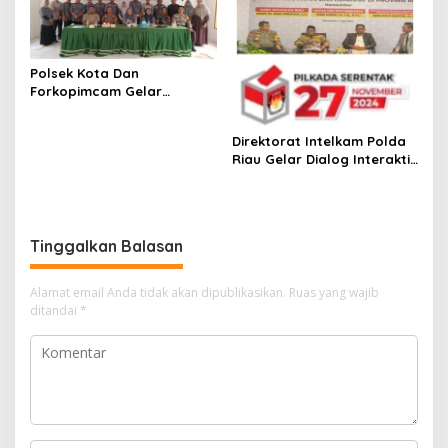
Polsek Kota Dan
Forkopimcam Gelar
Cooling System Sambut
Pilkada 2024 di Kelurahan
Direktorat Intelkam Polda
Kota Tinggi
Riau Gelar Dialog Interaktif
Sukseskan Pilkada Serentak
Pada November 2024
Tinggalkan Balasan
Alamat email Anda tidak akan dipublikasikan.
Ruas yang wajib
ditandai
*