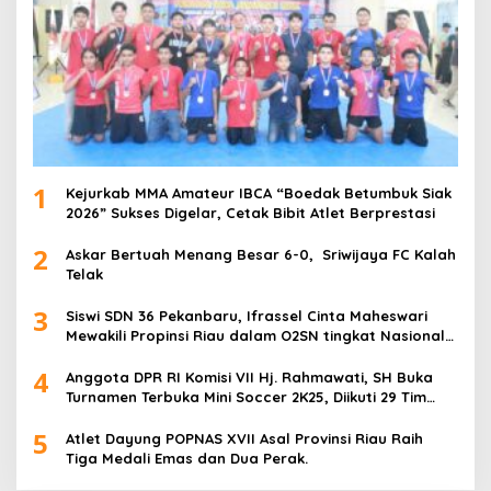
1
Kejurkab MMA Amateur IBCA “Boedak Betumbuk Siak
2026” Sukses Digelar, Cetak Bibit Atlet Berprestasi
2
Askar Bertuah Menang Besar 6-0, Sriwijaya FC Kalah
Telak
3
Siswi SDN 36 Pekanbaru, Ifrassel Cinta Maheswari
Mewakili Propinsi Riau dalam O2SN tingkat Nasional
2025 di Cabor Senam Putri
4
Anggota DPR RI Komisi VII Hj. Rahmawati, SH Buka
Turnamen Terbuka Mini Soccer 2K25, Diikuti 29 Tim
Pria dan Wanita di Kalimantan Utara
5
Atlet Dayung POPNAS XVII Asal Provinsi Riau Raih
Tiga Medali Emas dan Dua Perak.