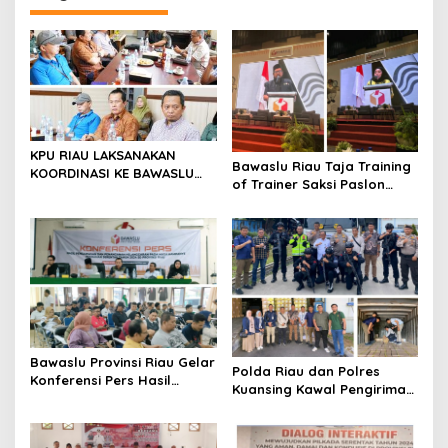
a
s
i
p
o
s
KPU RIAU LAKSANAKAN
Bawaslu Riau Taja Training
KOORDINASI KE BAWASLU
of Trainer Saksi Paslon
RIAU
Kepala Daerah, Ini Yang
Diharapkan
Bawaslu Provinsi Riau Gelar
Polda Riau dan Polres
Konferensi Pers Hasil
Kuansing Kawal Pengiriman
Pengawasan dan
Surat Surat suara KPU
Penanganan Pelanggaran
Kuansing.
Pada Masa Kampanye 2024