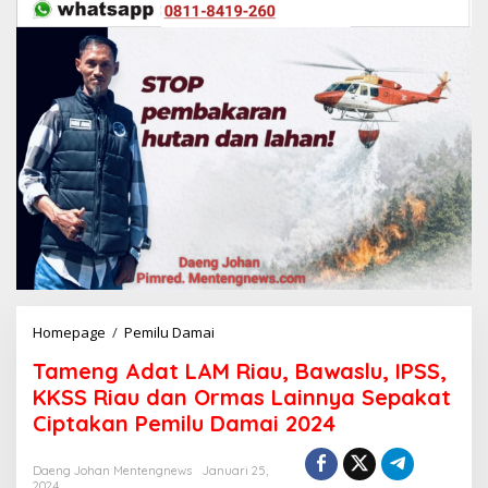
Homepage
/
Pemilu Damai
T
a
Tameng Adat LAM Riau, Bawaslu, IPSS,
m
e
KKSS Riau dan Ormas Lainnya Sepakat
n
Ciptakan Pemilu Damai 2024
g
A
d
Daeng Johan Mentengnews
Januari 25,
2024