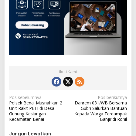
Ikuti Kami
N
Pos sebelumnya
Pos berikutnya
Polsek Benai Musnahkan 2
Danrem 031/WB Bersama
a
Unit Rakit PETI di Desa
Gubri Salurkan Bantuan
v
Gunung Kesiangan
Kepada Warga Terdampak
Kecamatan Benai
Banjir di Rohil
i
g
Jangan Lewatkan