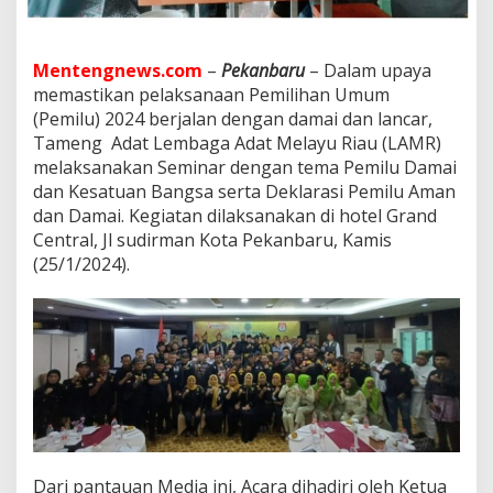
S
S
R
i
Mentengnews.com
–
Pekanbaru
– Dalam upaya
a
memastikan pelaksanaan Pemilihan Umum
u
(Pemilu) 2024 berjalan dengan damai dan lancar,
d
Tameng Adat Lembaga Adat Melayu Riau (LAMR)
a
n
melaksanakan Seminar dengan tema Pemilu Damai
O
dan Kesatuan Bangsa serta Deklarasi Pemilu Aman
r
dan Damai. Kegiatan dilaksanakan di hotel Grand
m
Central, Jl sudirman Kota Pekanbaru, Kamis
a
s
(25/1/2024).
L
a
i
n
n
y
a
S
e
p
a
Dari pantauan Media ini, Acara dihadiri oleh Ketua