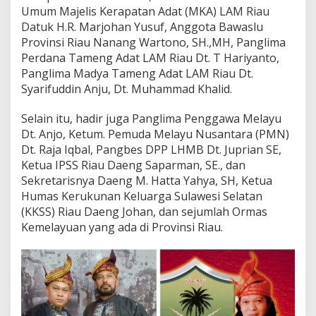
k
Umum Majelis Kerapatan Adat (MKA) LAM Riau
a
Datuk H.R. Marjohan Yusuf, Anggota Bawaslu
t
Provinsi Riau Nanang Wartono, SH.,MH, Panglima
C
i
Perdana Tameng Adat LAM Riau Dt. T Hariyanto,
p
Panglima Madya Tameng Adat LAM Riau Dt.
t
Syarifuddin Anju, Dt. Muhammad Khalid.
a
k
Selain itu, hadir juga Panglima Penggawa Melayu
a
n
Dt. Anjo, Ketum. Pemuda Melayu Nusantara (PMN)
P
Dt. Raja Iqbal, Pangbes DPP LHMB Dt. Juprian SE,
e
Ketua IPSS Riau Daeng Saparman, SE., dan
m
Sekretarisnya Daeng M. Hatta Yahya, SH, Ketua
i
l
Humas Kerukunan Keluarga Sulawesi Selatan
u
(KKSS) Riau Daeng Johan, dan sejumlah Ormas
D
Kemelayuan yang ada di Provinsi Riau.
a
m
a
i
2
0
2