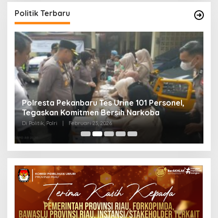
Politik Terbaru
Polresta Pekanbaru Tes Urine 101 Personel,
P
Tegaskan Komitmen Bersih Narkoba
S
Di Politik, Polri
|
Februari 23, 2026
Di 