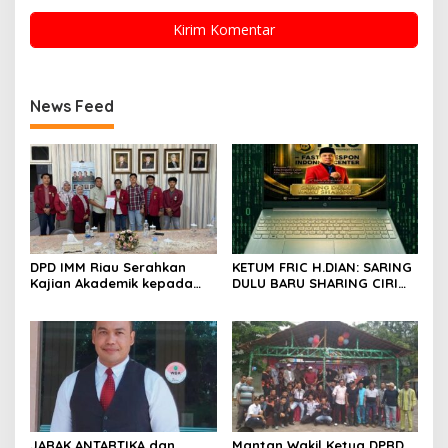
News Feed
DPD IMM Riau Serahkan
KETUM FRIC H.DIAN: SARING
Kajian Akademik kepada
DULU BARU SHARING CIRI
DPD RI, Desak Perjuangkan
ORANG BIJAK BERMEDIA
Keadilan bagi Provinsi Riau
SOSIAL
JARAK ANTARTIKA dan
Mantan Wakil Ketua DPRD