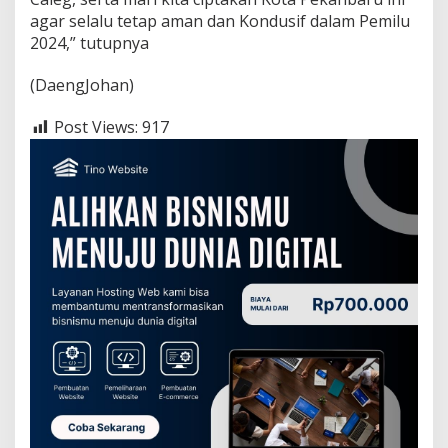
agar selalu tetap aman dan Kondusif dalam Pemilu
2024,” tutupnya
(DaengJohan)
Post Views:
917