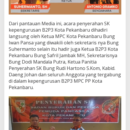
n
c
a
s
i
Dari pantauan Media ini, acara penyerahan SK
l
kepengurusan B2P3 Kota Pekanbaru dihadiri
a
langsung oleh Ketua MPC Kota Pekanbaru Bung
(
Iwan Pansa yang diwakili oleh sekretaris nya Bung
B
2
Suhermanto selain itu hadir juga Ketua B2P3 Kota
P
Pekanbaru Bung Safril Jambak MH, Sekretarisnya
3
Bung Dodi Mandala Putra, Ketua Panitia
)
Penyerahan SK Bung Rudi Hartono S.Kom, Kabid.
K
Daeng Johan dan seluruh Anggota yang tergabung
o
t
di dalam kepengurusan B2P3 MPC PP Kota
a
Pekanbaru.
P
e
k
a
n
b
a
r