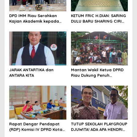
o
s
DPD IMM Riau Serahkan
KETUM FRIC H.DIAN: SARING
Kajian Akademik kepada
DULU BARU SHARING CIRI
DPD RI, Desak Perjuangkan
ORANG BIJAK BERMEDIA
Keadilan bagi Provinsi Riau
SOSIAL
JARAK ANTARTIKA dan
Mantan Wakil Ketua DPRD
ANTARA KITA
Riau Dukung Penuh
Penerbitan Buku Sejarah
Perjuangan Lahirnya
Kabupaten Kepulauan
Meranti
Rapat Dengar Pendapat
TUTUP SEKOLAH PLAYGROUP
(RDP) Komisi IV DPRD Kota
DJUWITA! ADA APA HENDRI
Batam terkait polemik
ARULAN BELA MATI-MATIAN ?