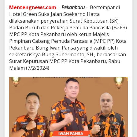
a
n
Mentengnews.com
–
Pekanbaru
– Bertempat di
B
Hotel Green Suka Jalan Soekarno Hatta
u
dilaksanakan penyerahan Surat Keputusan (SK)
r
Badan Buruh dan Pekerja Pemuda Pancasila (B2P3)
u
MPC PP Kota Pekanbaru oleh ketua Majelis
h
d
Pimpinan Cabang Pemuda Pancasila (MPC PP) Kota
a
Pekanbaru Bung Iwan Pansa yang diwakili oleh
n
sekretarisnya Bung Suhermanto, SH., berdasarkan
P
Surat Keputusan MPC PP Kota Pekanbaru, Rabu
e
k
Malam (7/2/2024)
e
r
j
a
P
e
m
u
d
a
P
a