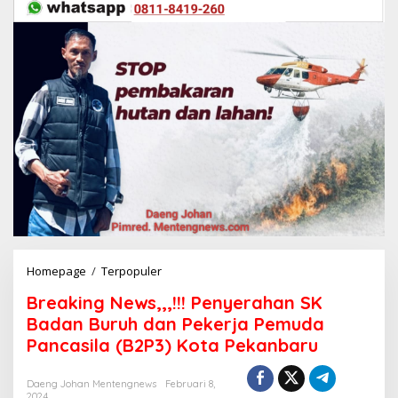
Homepage
/
Terpopuler
B
r
Breaking News,,,!!! Penyerahan SK
e
a
Badan Buruh dan Pekerja Pemuda
k
Pancasila (B2P3) Kota Pekanbaru
i
n
g
Daeng Johan Mentengnews
Februari 8,
2024