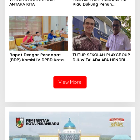
ANTARA KITA
Riau Dukung Penuh
Penerbitan Buku Sejarah
Perjuangan Lahirnya
Kabupaten Kepulauan
Meranti
Rapat Dengar Pendapat
TUTUP SEKOLAH PLAYGROUP
(RDP) Komisi IV DPRD Kota
DJUWITA! ADA APA HENDRI
Batam terkait polemik
ARULAN BELA MATI-MATIAN ?
Sekolah Djuwita
View More