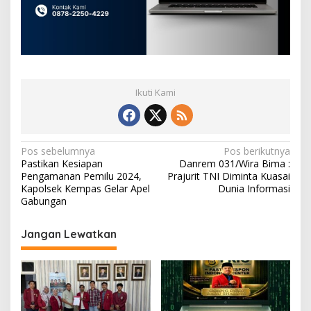
Ikuti Kami
N
Pos sebelumnya
Pos berikutnya
Pastikan Kesiapan
Danrem 031/Wira Bima :
a
Pengamanan Pemilu 2024,
Prajurit TNI Diminta Kuasai
v
Kapolsek Kempas Gelar Apel
Dunia Informasi
Gabungan
i
g
Jangan Lewatkan
a
s
i
p