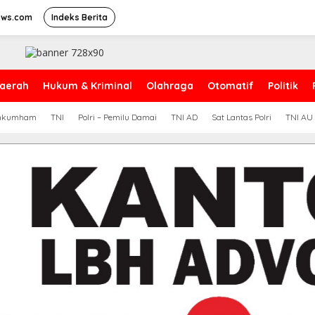
ews.com
Indeks Berita
aerah
Hukum & Kriminal
Olahraga
Otomatif
Politik
nkumham
TNI
Polri – Pemilu Damai
TNI AD
Sat Lantas Polri
TNI AU