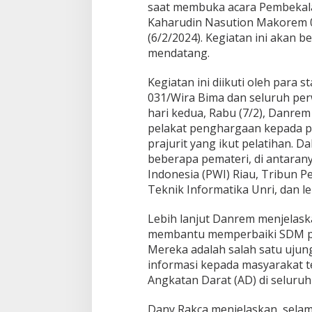
saat membuka acara Pembekalan
r
Kaharudin Nasution Makorem 0
m
a
(6/2/2024). Kegiatan ini akan b
s
mendatang.
i
Kegiatan ini diikuti oleh para 
031/Wira Bima dan seluruh per
hari kedua, Rabu (7/2), Danre
pelakat penghargaan kepada p
prajurit yang ikut pelatihan. D
beberapa pemateri, di antaran
Indonesia (PWI) Riau, Tribun P
Teknik Informatika Unri, dan l
Lebih lanjut Danrem menjelaska
membantu memperbaiki SDM par
Mereka adalah salah satu uju
informasi kepada masyarakat te
Angkatan Darat (AD) di seluruh t
Dany Rakca menjelaskan, selam