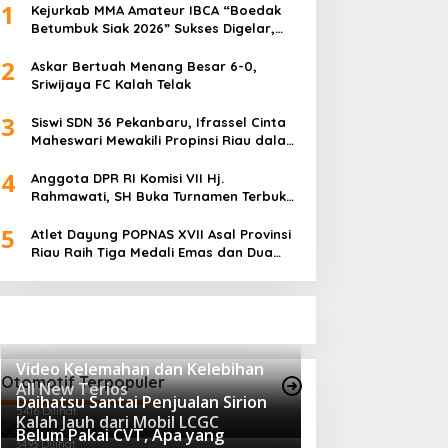
1
Kejurkab MMA Amateur IBCA “Boedak
Betumbuk Siak 2026” Sukses Digelar,
Cetak Bibit Atlet Berprestasi
2
Askar Bertuah Menang Besar 6-0,
Sriwijaya FC Kalah Telak
3
Siswi SDN 36 Pekanbaru, Ifrassel Cinta
Maheswari Mewakili Propinsi Riau dalam
O2SN tingkat Nasional 2025 di Cabor
4
Senam Putri
Anggota DPR RI Komisi VII Hj.
Rahmawati, SH Buka Turnamen Terbuka
Mini Soccer 2K25, Diikuti 29 Tim Pria dan
5
Wanita di Kalimantan Utara
Atlet Dayung POPNAS XVII Asal Provinsi
Riau Raih Tiga Medali Emas dan Dua
Perak.
Video Kelemahan dan Kelebihan
Otomotif Terpopuler
All New Terios
Daihatsu Santai Penjualan Sirion
5416 Dilihat
Kalah Jauh dari Mobil LCGC
Belum Pakai CVT, Apa yang
3493 Dilihat