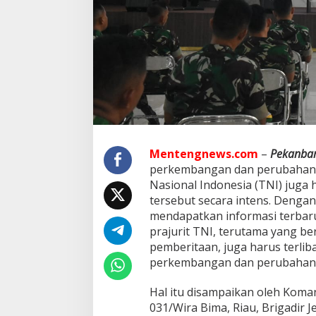
T
N
I
D
i
m
i
n
t
a
K
u
Mentengnews.com
–
Pekanba
a
perkembangan dan perubahan du
s
Nasional Indonesia (TNI) juga
a
tersebut secara intens. Dengan 
i
D
mendapatkan informasi terbaru
u
prajurit TNI, terutama yang be
n
pemberitaan, juga harus terlib
i
perkembangan dan perubahan 
a
I
n
Hal itu disampaikan oleh Koma
f
031/Wira Bima, Riau, Brigadir 
o