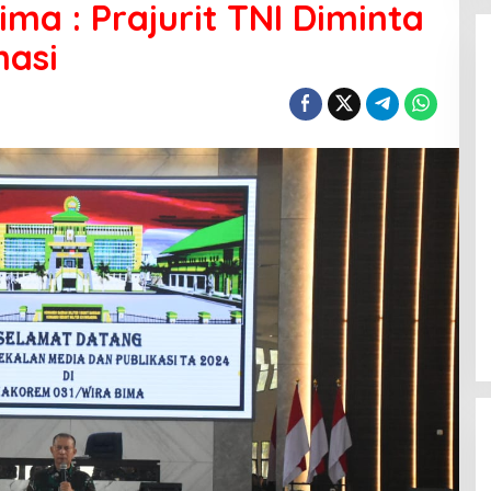
ma : Prajurit TNI Diminta
masi