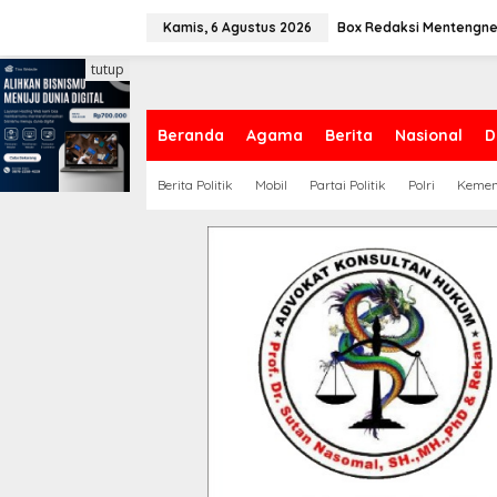
L
e
Kamis, 6 Agustus 2026
Box Redaksi Mentengn
w
a
tutup
t
i
k
Beranda
Agama
Berita
Nasional
D
e
k
Berita Politik
Mobil
Partai Politik
Polri
Keme
o
n
t
e
n