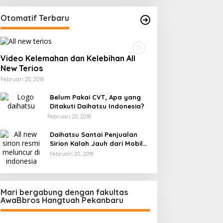
Otomatif Terbaru
Video Kelemahan dan Kelebihan All
New Terios
Februari 20, 2018
Belum Pakai CVT, Apa yang
Ditakuti Daihatsu Indonesia?
Februari 20, 2018
Daihatsu Santai Penjualan
Sirion Kalah Jauh dari Mobil
LCGC
Februari 20, 2018
Mari bergabung dengan fakultas
AwaBbros Hangtuah Pekanbaru