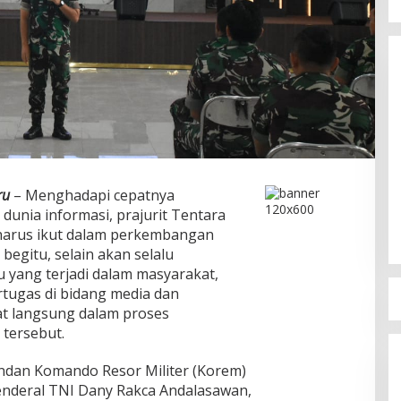
Kegaduhan Yang Membuat
Sejumlah Tokoh Semakin Santer
Menjadi Buah Bibir Masyarakat
Di Politik
|
Mei 6, 2026
ru
– Menghadapi cepatnya
nia informasi, prajurit Tentara
 harus ikut dalam perkembangan
begitu, selain akan selalu
 yang terjadi dalam masyarakat,
rtugas di bidang media dan
at langsung dalam proses
tersebut.
ndan Komando Resor Militer (Korem)
Jenderal TNI Dany Rakca Andalasawan,