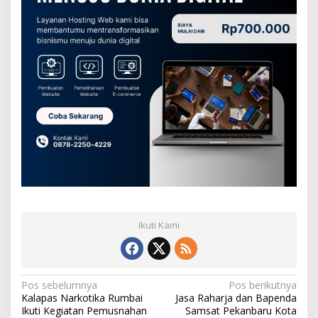
Ikuti Kami
N
Pos sebelumnya
Pos berikutnya
Kalapas Narkotika Rumbai
Jasa Raharja dan Bapenda
a
Ikuti Kegiatan Pemusnahan
Samsat Pekanbaru Kota