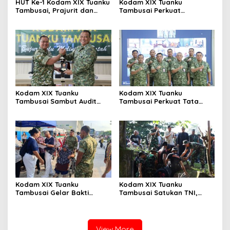
HUT Ke-1 Kodam XIX Tuanku
Kodam XIX Tuanku
Tambusai, Prajurit dan
Tambusai Perkuat
Persit Khidmatkan
Kepedulian Sosial Melalui
Penghormatan di TMP
Donor Darah HUT Ke-1
Kusuma Dharma
Kodam XIX Tuanku
Kodam XIX Tuanku
Tambusai Sambut Audit
Tambusai Perkuat Tata
Kinerja Itjen TNI, Ketua Tim
Kelola Aset Negara, Tim IV
Tegaskan Akurasi Data Jadi
Satgas BMN Resmi Mulai
Kunci
Penatausahaan Sesi II TA
2026
Kodam XIX Tuanku
Kodam XIX Tuanku
Tambusai Gelar Bakti
Tambusai Satukan TNI,
Kesehatan, 428 Warga Ikuti
Polri dan Masyarakat
Screening Operasi Gratis
Bersihkan Terminal AKAP
dan Pelabuhan Sei Duku
View More