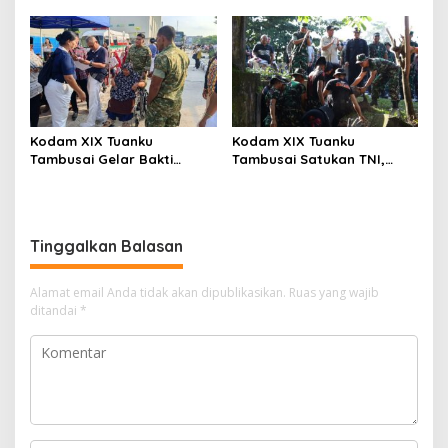
Kinerja Itjen TNI, Ketua Tim
Kelola Aset Negara, Tim IV
Tegaskan Akurasi Data Jadi
Satgas BMN Resmi Mulai
Kunci
Penatausahaan Sesi II TA
2026
Kodam XIX Tuanku
Kodam XIX Tuanku
Tambusai Gelar Bakti
Tambusai Satukan TNI,
Kesehatan, 428 Warga Ikuti
Polri dan Masyarakat
Screening Operasi Gratis
Bersihkan Terminal AKAP
dan Pelabuhan Sei Duku
Tinggalkan Balasan
Alamat email Anda tidak akan dipublikasikan.
Ruas yang wajib
ditandai
*