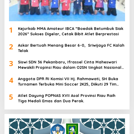
1
Kejurkab MMA Amateur IBCA “Boedak Betumbuk Siak
2026” Sukses Digelar, Cetak Bibit Atlet Berprestasi
2
Askar Bertuah Menang Besar 6-0, Sriwijaya FC Kalah
Telak
3
Siswi SDN 36 Pekanbaru, Ifrassel Cinta Maheswari
Mewakili Propinsi Riau dalam O2SN tingkat Nasional
2025 di Cabor Senam Putri
4
Anggota DPR RI Komisi VII Hj. Rahmawati, SH Buka
Turnamen Terbuka Mini Soccer 2K25, Diikuti 29 Tim
Pria dan Wanita di Kalimantan Utara
5
Atlet Dayung POPNAS XVII Asal Provinsi Riau Raih
Tiga Medali Emas dan Dua Perak.