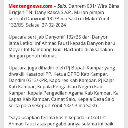
a
Mentengnews.com
–
Salo
, Danrem 031/ Wira Bima
n
y
Brigjen TNI Dany Rakca S.A.P., M.Han pimpin
o
sertijab Danyonif 132/Bima Sakti di Mako Yonif
n
132/BS. Selasa, 27-02-2024
i
f
Upacara sertijab Danyonif 132/BS dari Danyon
1
3
lama Letkol Inf Ahmad Fauzi kepada Danyon baru
2
Mayor Inf Bambang Budi Hartanto dilaksanakan
/
dengan penuh hikmat.
B
i
Upacara juga dihadiri oleh Pj Bupati Kampar yang
m
a
diwakili Kasatpol PP, Ketua DPRD Kab Kampar,
S
Dandim 0313/KPR, Kapolres Kab Kampar, Pj Kajari
a
Kab Kampar, Kepala Pengadilan Negeri Kab
k
Kampar, Kepala Pengadilan Agama Kab Kampar, Ka
t
i
Lapas Kab Kampar, Camat Salo, Kepala Desa Salo
serta para sesepuh Yonif 132/ Bima Sakti.
“Saya ucapkan terima kasih kepada Letkol Inf
Ahmad Fauzi atas pengabdiannya selama ini baik