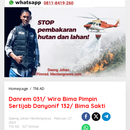
Homepage
/
TNI AD
D
a
Danrem 031/ Wira Bima Pimpin
n
r
Sertijab Danyonif 132/ Bima Sakti
e
m
Daeng Johan Mentengnews
Februari 27,
0
2024
3
TNI AD
527 Dilihat