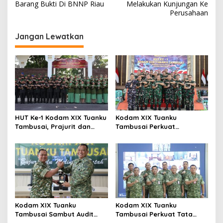
v
Barang Bukti Di BNNP Riau
Melakukan Kunjungan Ke
Perusahaan
i
g
Jangan Lewatkan
a
s
i
p
o
s
HUT Ke-1 Kodam XIX Tuanku
Kodam XIX Tuanku
Tambusai, Prajurit dan
Tambusai Perkuat
Persit Khidmatkan
Kepedulian Sosial Melalui
Penghormatan di TMP
Donor Darah HUT Ke-1
Kusuma Dharma
Kodam XIX Tuanku
Kodam XIX Tuanku
Tambusai Sambut Audit
Tambusai Perkuat Tata