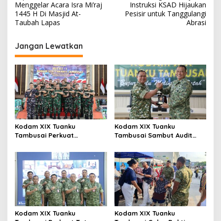
a
Menggelar Acara Isra Mi’raj
Instruksi KSAD Hijaukan
v
1445 H Di Masjid At-
Pesisir untuk Tanggulangi
Taubah Lapas
Abrasi
i
g
Jangan Lewatkan
a
s
i
p
o
s
Kodam XIX Tuanku
Kodam XIX Tuanku
Tambusai Perkuat
Tambusai Sambut Audit
Kepedulian Sosial Melalui
Kinerja Itjen TNI, Ketua Tim
Donor Darah HUT Ke-1
Tegaskan Akurasi Data Jadi
Kunci
Kodam XIX Tuanku
Kodam XIX Tuanku