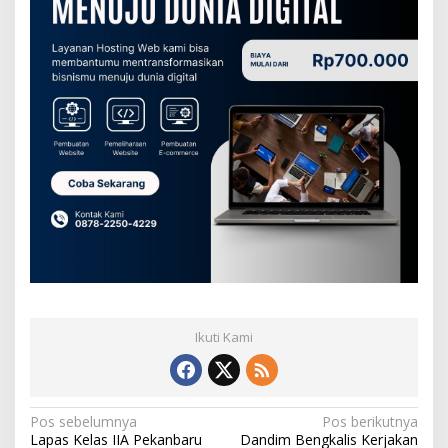
Ikuti Kami
N
Pos sebelumnya
Pos berikutnya
Lapas Kelas IIA Pekanbaru
Dandim Bengkalis Kerjakan