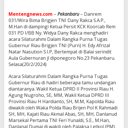
g
a
s
Mentengnews.com
–
Pekanbaru
– Danrem
G
031/Wira Bima Brigjen TNI Dany Rakca S.A.P.,
u
M.Han di dampingi Ketua Persit KCK Koorcab Rem
b
e
031 PD I/BB Ny. Widya Dany Rakca menghadiri
r
acara Silaturahmi Dalam Rangka Purna Tugas
n
Gubernur Riau Brigjen TNI (Purn) H. Edy Afrizal
u
Natar Nasution S.I.P, Bertempat di Balai serindit
r
R
Aula Gubernuran jl diponegoro No.23 Pekanbaru.
i
Selasa(20/2/2024)
a
u
Acara Silaturahmi Dalam Rangka Purna Tugas
.
Gubernur Riau di hadiri beberapa tamu undangan
diantaranya. Wakil Ketua DPRD II Provinsi Riau H.
Agung Nugroho, SE, MM, Wakil Ketua DPRD III
Provinsi Riau H Hardianto, SH, M.M, Kapolda Riau
diwakili oleh Waka Polda Riau Brijen Pol K Rahmadi
SH, MH, Kajati Riau Akmal Abas, SH, MH, Danlanud
Marsekal Pertama TNI Feri Yunaldi, S.E., M.Han,
Danlanal Dumai di wakili oleh Palaksa Letkol (PM)