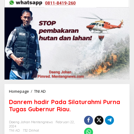
Homepage
/
TNI AD
D
a
Danrem hadir Pada Silaturahmi Purna
n
r
Tugas Gubernur Riau.
e
m
Daeng Johan Mentengnews
Februari 22,
h
2024
a
TNI AD
732 Dilihat