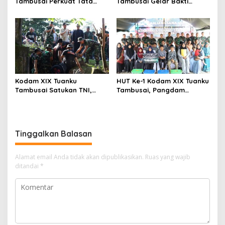
Tambusai Perkuat Tata
Tambusai Gelar Bakti
Kelola Aset Negara, Tim IV
Kesehatan, 428 Warga Ikuti
Satgas BMN Resmi Mulai
Screening Operasi Gratis
Penatausahaan Sesi II TA
2026
Kodam XIX Tuanku
HUT Ke-1 Kodam XIX Tuanku
Tambusai Satukan TNI,
Tambusai, Pangdam
Polri dan Masyarakat
Berbagi Kebahagiaan
Bersihkan Terminal AKAP
Bersama Anak Panti Asuhan
dan Pelabuhan Sei Duku
Tinggalkan Balasan
Alamat email Anda tidak akan dipublikasikan.
Ruas yang wajib
ditandai
*