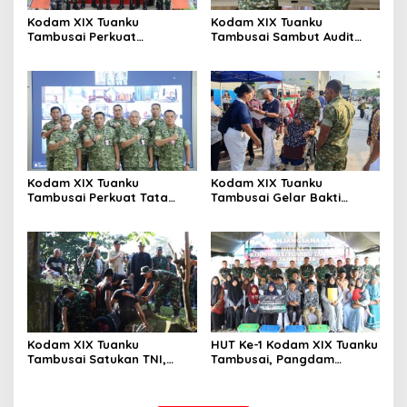
Kodam XIX Tuanku
Kodam XIX Tuanku
Tambusai Perkuat
Tambusai Sambut Audit
Kepedulian Sosial Melalui
Kinerja Itjen TNI, Ketua Tim
Donor Darah HUT Ke-1
Tegaskan Akurasi Data Jadi
Kunci
Kodam XIX Tuanku
Kodam XIX Tuanku
Tambusai Perkuat Tata
Tambusai Gelar Bakti
Kelola Aset Negara, Tim IV
Kesehatan, 428 Warga Ikuti
Satgas BMN Resmi Mulai
Screening Operasi Gratis
Penatausahaan Sesi II TA
2026
Kodam XIX Tuanku
HUT Ke-1 Kodam XIX Tuanku
Tambusai Satukan TNI,
Tambusai, Pangdam
Polri dan Masyarakat
Berbagi Kebahagiaan
Bersihkan Terminal AKAP
Bersama Anak Panti Asuhan
dan Pelabuhan Sei Duku