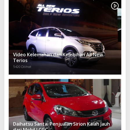
Video Kelemahan dan Kelebihan All New
Terios
5420 Dilihat
Daihatsu Santai Penjualan Sirion Kalah Jauh
dari Mobil LCGC