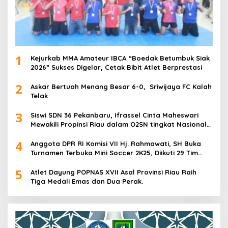
1
Kejurkab MMA Amateur IBCA “Boedak Betumbuk Siak
2026” Sukses Digelar, Cetak Bibit Atlet Berprestasi
2
Askar Bertuah Menang Besar 6-0, Sriwijaya FC Kalah
Telak
3
Siswi SDN 36 Pekanbaru, Ifrassel Cinta Maheswari
Mewakili Propinsi Riau dalam O2SN tingkat Nasional
2025 di Cabor Senam Putri
4
Anggota DPR RI Komisi VII Hj. Rahmawati, SH Buka
Turnamen Terbuka Mini Soccer 2K25, Diikuti 29 Tim
Pria dan Wanita di Kalimantan Utara
5
Atlet Dayung POPNAS XVII Asal Provinsi Riau Raih
Tiga Medali Emas dan Dua Perak.