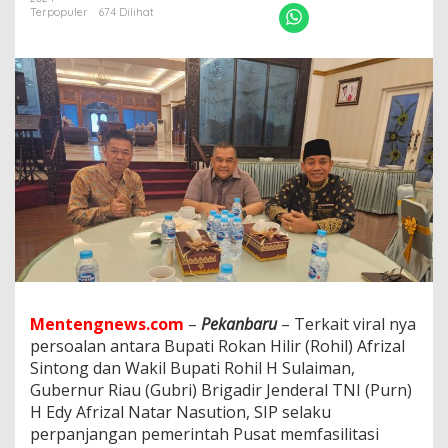
t
Terpopuler
674 Dilihat
a
s
i
G
u
b
r
i
D
u
d
u
k
k
a
n
P
Mentengnews.com
–
Pekanbaru
– Terkait viral nya
e
r
persoalan antara Bupati Rokan Hilir (Rohil) Afrizal
m
Sintong dan Wakil Bupati Rohil H Sulaiman,
a
Gubernur Riau (Gubri) Brigadir Jenderal TNI (Purn)
s
H Edy Afrizal Natar Nasution, SIP selaku
a
perpanjangan pemerintah Pusat memfasilitasi
l