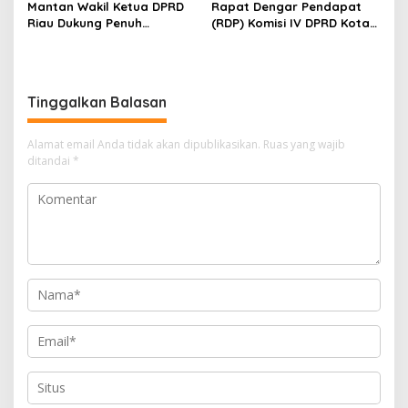
Mantan Wakil Ketua DPRD
Rapat Dengar Pendapat
Riau Dukung Penuh
(RDP) Komisi IV DPRD Kota
Penerbitan Buku Sejarah
Batam terkait polemik
Perjuangan Lahirnya
Sekolah Djuwita
Kabupaten Kepulauan
Meranti
Tinggalkan Balasan
Alamat email Anda tidak akan dipublikasikan.
Ruas yang wajib
ditandai
*