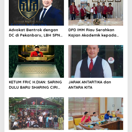
i
p
o
s
Advokat Bentrok dengan
DPD IMM Riau Serahkan
DC di Pekanbaru, LBH SPN
Kajian Akademik kepada
Desak Polda Riau Usut
DPD RI, Desak Perjuangkan
Dugaan Premanisme
Keadilan bagi Provinsi Riau
KETUM FRIC H.DIAN: SARING
JARAK ANTARTIKA dan
DULU BARU SHARING CIRI
ANTARA KITA
ORANG BIJAK BERMEDIA
SOSIAL