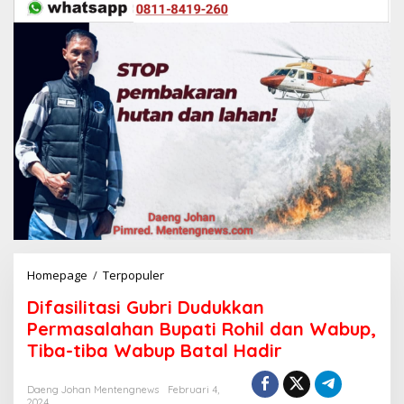
Homepage
/
Terpopuler
D
i
Difasilitasi Gubri Dudukkan
f
a
Permasalahan Bupati Rohil dan Wabup,
s
Tiba-tiba Wabup Batal Hadir
i
l
i
Daeng Johan Mentengnews
Februari 4,
2024