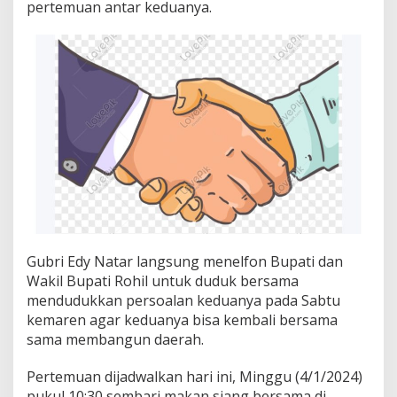
a
pertemuan antar keduanya.
h
a
n
B
u
p
a
t
i
R
o
h
i
l
d
a
Gubri Edy Natar langsung menelfon Bupati dan
n
Wakil Bupati Rohil untuk duduk bersama
W
mendudukkan persoalan keduanya pada Sabtu
a
kemaren agar keduanya bisa kembali bersama
b
sama membangun daerah.
u
p
,
Pertemuan dijadwalkan hari ini, Minggu (4/1/2024)
T
pukul 10:30 sembari makan siang bersama di