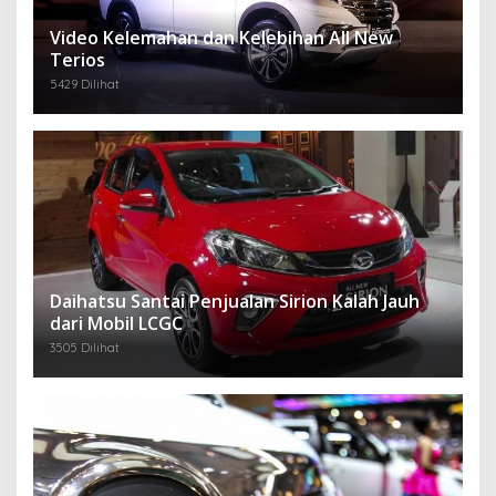
Video Kelemahan dan Kelebihan All New
Terios
5429 Dilihat
Daihatsu Santai Penjualan Sirion Kalah Jauh
dari Mobil LCGC
3505 Dilihat