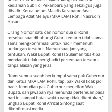
i
kediaman Gubri di Pekanbaru yang sekaligus juga
b
dihadiri Ketua umum Majelis Kerapatan Adat
a
-
Lembaga Adat Melayu (MKA LAM) Rohil Nasrudin
t
Hasan.
i
b
Orang Nomor satu dan nomor dua di Rohil
a
tersebut saat dihubungi Gubri kemarin telah sama-
W
a
sama mengkonfirmasi untuk hadir memenuhi
b
undangan tersebut. Namun saat jam yang
u
tentukan, Wakil Bupati Rohil H Sulaiman tiba-tiba
p
mendadak tidak menghadiri pertemuan tersebut
B
a
tanpa alasan yang jelas.
t
a
“Kami semua sudah berkumpul sama pak Gubernur
l
dan Ketua MKA LAM Rohil, tapi pak Wakil tidak jadi
H
hadir. Kemudian pak Gubernur menelfon Wakil
a
d
Bupati, dan jawaban nya menunda pertemuan pada
i
hari ini sampai batas waktu yang tidak ditentukan,”
r
ungkap Bupati Rohil Afrizal Sintong saat
dikonfirmasi media.