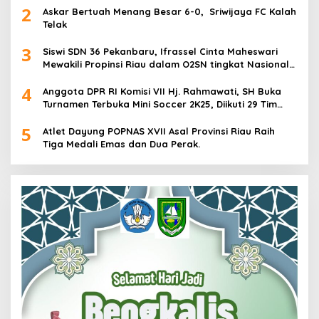
2
Askar Bertuah Menang Besar 6-0, Sriwijaya FC Kalah
Telak
3
Siswi SDN 36 Pekanbaru, Ifrassel Cinta Maheswari
Mewakili Propinsi Riau dalam O2SN tingkat Nasional
2025 di Cabor Senam Putri
4
Anggota DPR RI Komisi VII Hj. Rahmawati, SH Buka
Turnamen Terbuka Mini Soccer 2K25, Diikuti 29 Tim
Pria dan Wanita di Kalimantan Utara
5
Atlet Dayung POPNAS XVII Asal Provinsi Riau Raih
Tiga Medali Emas dan Dua Perak.