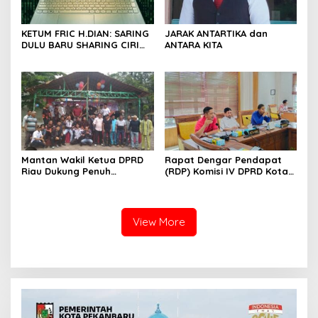
KETUM FRIC H.DIAN: SARING
JARAK ANTARTIKA dan
DULU BARU SHARING CIRI
ANTARA KITA
ORANG BIJAK BERMEDIA
SOSIAL
Mantan Wakil Ketua DPRD
Rapat Dengar Pendapat
Riau Dukung Penuh
(RDP) Komisi IV DPRD Kota
Penerbitan Buku Sejarah
Batam terkait polemik
Perjuangan Lahirnya
Sekolah Djuwita
Kabupaten Kepulauan
Meranti
View More