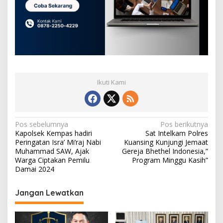
Ikuti Kami
N
Pos sebelumnya
Pos berikutnya
Kapolsek Kempas hadiri
Sat Intelkam Polres
a
Peringatan Isra’ Mi’raj Nabi
Kuansing Kunjungi Jemaat
v
Muhammad SAW, Ajak
Gereja Bhethel Indonesia,”
Warga Ciptakan Pemilu
Program Minggu Kasih”
i
Damai 2024
g
Jangan Lewatkan
a
s