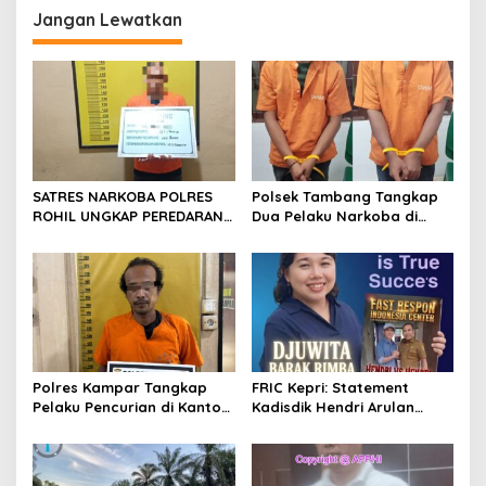
g
Jangan Lewatkan
a
s
i
p
o
s
SATRES NARKOBA POLRES
Polsek Tambang Tangkap
ROHIL UNGKAP PEREDARAN
Dua Pelaku Narkoba di
SABU 39,84 GRAM, SATU
Desa Koto Perambahan,
TERSANGKA DIAMANKAN
Sita Puluhan Sabu-sabu
Siap Edar
Polres Kampar Tangkap
FRIC Kepri: Statement
Pelaku Pencurian di Kantor
Kadisdik Hendri Arulan
Balai Penyuluhan
Melukai Nurani Bangsa
Indonesia