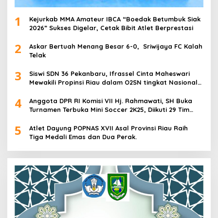
1
Kejurkab MMA Amateur IBCA “Boedak Betumbuk Siak
2026” Sukses Digelar, Cetak Bibit Atlet Berprestasi
2
Askar Bertuah Menang Besar 6-0, Sriwijaya FC Kalah
Telak
3
Siswi SDN 36 Pekanbaru, Ifrassel Cinta Maheswari
Mewakili Propinsi Riau dalam O2SN tingkat Nasional
2025 di Cabor Senam Putri
4
Anggota DPR RI Komisi VII Hj. Rahmawati, SH Buka
Turnamen Terbuka Mini Soccer 2K25, Diikuti 29 Tim
Pria dan Wanita di Kalimantan Utara
5
Atlet Dayung POPNAS XVII Asal Provinsi Riau Raih
Tiga Medali Emas dan Dua Perak.