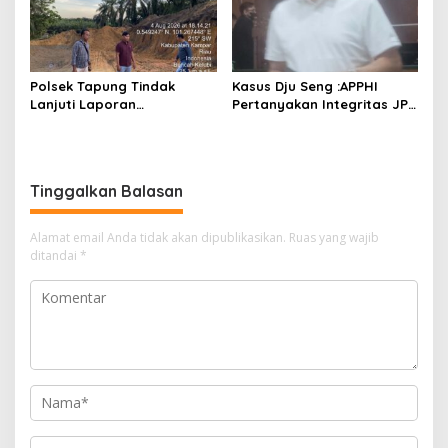
Polsek Tapung Tindak
Kasus Dju Seng :APPHI
Lanjuti Laporan
Pertanyakan Integritas JPU
Masyarakat Terkait
Kejagung dan Dugaan
Penambangan Ilegal di
“Main Mata” Kroni Eks-
Desa Bencah Kelubi
Jampidsus
Tinggalkan Balasan
Alamat email Anda tidak akan dipublikasikan.
Ruas yang wajib
ditandai
*