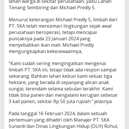
lahan warga di sekitar perusahaan, yaitu Lahan
a
n
Tenang Sembiring dan Michael Predly S.
g
K
Menurut keterangan Michael Predly S, limbah dari
e
PT. SKA telah mencemari lingkungan sejak awal
A
perusahaan beroperasi, tetapi mencapai
n
a
puncaknya pada 23 Januari 2024 yang
k
menyebabkan ikan mati. Michael Predly
S
mengungkapkan kekecewaannya,
u
n
“Kami sudah sering mengingatkan mengenai
g
a
limbah PT. SKA ini, tetapi tidak ada respon sampai
i
sekarang. Bahkan lahan kebun kami seluas tiga
hektare, yang berada di sepanjang aliran anak
sungai, terendam selama sebulan terakhir. Kami
tidak bisa panen dan mengalami kerugian sebesar
3 kali panen, sekitar Rp 50 juta rupiah.” jelasnya
Pada tanggal 16 Februari 2024, dalam sebuah
pertemuan yang dihadiri oleh Manajer PT. SKA
Sunardi dan Dinas Lingkungan Hidup (DLH) Rohul,