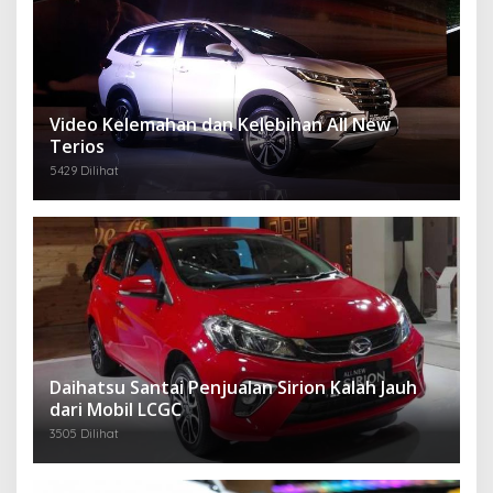
Video Kelemahan dan Kelebihan All New
Terios
5429 Dilihat
Daihatsu Santai Penjualan Sirion Kalah Jauh
dari Mobil LCGC
3505 Dilihat