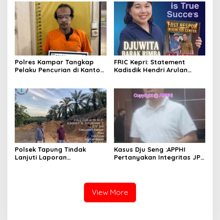
Siap Edar
Polres Kampar Tangkap
FRIC Kepri: Statement
Pelaku Pencurian di Kantor
Kadisdik Hendri Arulan
Balai Penyuluhan
Melukai Nurani Bangsa
Indonesia
Polsek Tapung Tindak
Kasus Dju Seng :APPHI
Lanjuti Laporan
Pertanyakan Integritas JPU
Masyarakat Terkait
Kejagung dan Dugaan
Penambangan Ilegal di
“Main Mata” Kroni Eks-
Desa Bencah Kelubi
Jampidsus
View More