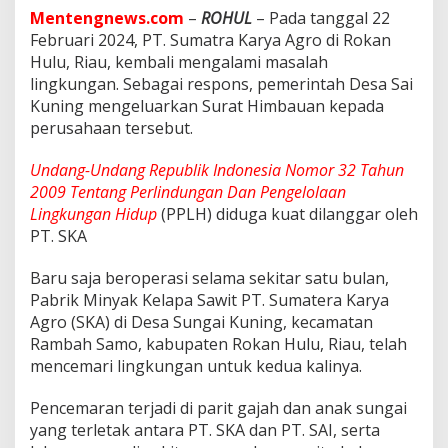
r
Mentengnews.com
–
ROHUL
– Pada tanggal 22
U
Februari 2024, PT. Sumatra Karya Agro di Rokan
U
P
Hulu, Riau, kembali mengalami masalah
P
lingkungan. Sebagai respons, pemerintah Desa Sai
L
Kuning mengeluarkan Surat Himbauan kepada
H
perusahaan tersebut.
K
a
r
Undang-Undang Republik Indonesia Nomor 32 Tahun
n
2009 Tentang Perlindungan Dan Pengelolaan
a
Lingkungan Hidup
(PPLH) diduga kuat dilanggar oleh
L
PT. SKA
i
m
b
Baru saja beroperasi selama sekitar satu bulan,
a
Pabrik Minyak Kelapa Sawit PT. Sumatera Karya
h
Agro (SKA) di Desa Sungai Kuning, kecamatan
n
Rambah Samo, kabupaten Rokan Hulu, Riau, telah
y
a
mencemari lingkungan untuk kedua kalinya.
D
i
Pencemaran terjadi di parit gajah dan anak sungai
b
yang terletak antara PT. SKA dan PT. SAI, serta
u