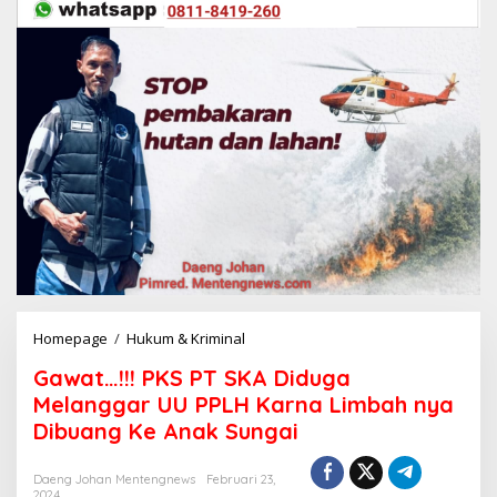
Homepage
/
Hukum & Kriminal
G
a
Gawat…!!! PKS PT SKA Diduga
w
a
Melanggar UU PPLH Karna Limbah nya
t
Dibuang Ke Anak Sungai
.
.
.
Daeng Johan Mentengnews
Februari 23,
2024