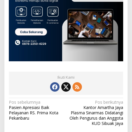
Ikuti Kami
N
Pos sebelumnya
Pos berikutnya
Pasien Apresiasi Baik
Kantor Amartha Jaya
a
Pelayanan RS. Prima Kota
Plasma Sinarmas Didatangi
v
Pekanbaru
Oleh Pengurus dan Anggota
KUD Sibuak Jaya
i