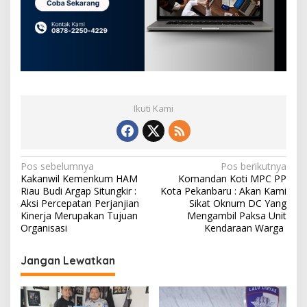
Ikuti Kami
N
Pos sebelumnya
Pos berikutnya
Kakanwil Kemenkum HAM
Komandan Koti MPC PP
a
Riau Budi Argap Situngkir :
Kota Pekanbaru : Akan Kami
v
Aksi Percepatan Perjanjian
Sikat Oknum DC Yang
Kinerja Merupakan Tujuan
Mengambil Paksa Unit
i
Organisasi
Kendaraan Warga
g
Jangan Lewatkan
a
s
i