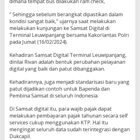
dimana tempat bus dilakukan ram check,
t
o
h
” Sehingga sebelum berangkat dipastikan dalam
a
kondisi sangat baik,” ujarnya saat melakukan
n
melakukan kunjungan ke Samsat Digital di
,
Terminal Leuwipanjang bersama Kakorlantas Polri
P
e
pada Jumat (16/02/2024).
r
p
Kehadiran Samsat Digital Terminal Leuwipanjang,
a
dinilai Rivan adalah bentuk perubahan pelayanan
n
digital yang baik dan patut dibanggakan.
j
a
n
Kehadirannya, juga menjadi standarisasi baru yang
g
patut dijadikan contoh untuk Bapenda dan
a
Pembina Samsat di seluruh Indonesia.
n
S
Di Samsat digital itu, para wajib pajak dapat
T
N
melakukan pembayaran pajak tahunan secara self
K
services cukup menggunakan KTP. Hal itu
H
mengingat seluruh data sudah terintegrasi dengan
a
Dukcapil.
n