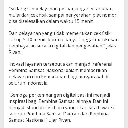
y
a
“Sedangkan pelayanan perpanjangan 5 tahunan,
"
mulai dari cek fisik sampai penyerahan plat nomor,
1
bisa diselesaikan dalam waktu 15 menit.
5
M
Dan pelayanan yang tidak memerlukan cek fisik
e
n
cukup 5-10 menit, karena hanya tinggal melakukan
i
pembayaran secara digital dan pengesahan,” jelas
t
Rivan.
"
Inovasi layanan tersebut akan menjadi referensi
Pembina Samsat Nasional dalam memberikan
pelayanan dan kemudahan bagi masyarakat di
seluruh Indonesia.
“Semoga perkembangan digitalisasi ini menjadi
inspirasi bagi Pembina Samsat lainnya. Dan ini
menjadi standarisasi baru yang akan kita bawa ke
seluruh Pembina Samsat Daerah dari Pembina
Samsat Nasional,” ujar Rivan.