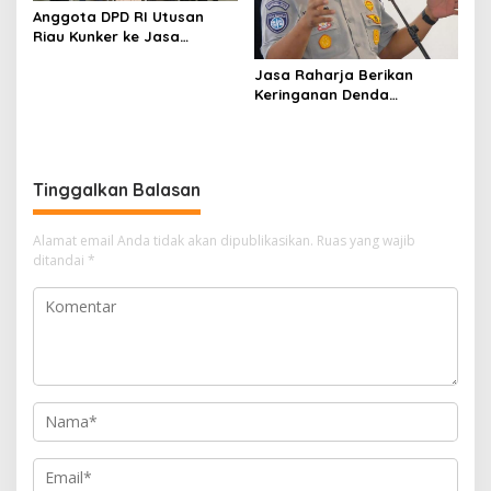
Anggota DPD RI Utusan
Riau Kunker ke Jasa
Raharja untuk Mengetahui
Jasa Raharja Berikan
Proses Sistem Jaminan
Keringanan Denda
Sosial
Mengikuti Pemutihan Pajak
Kendaraan di Semua
Kantor Samsat Riau
Tinggalkan Balasan
Alamat email Anda tidak akan dipublikasikan.
Ruas yang wajib
ditandai
*