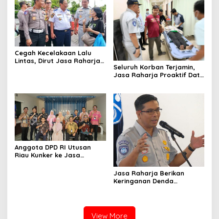
Cegah Kecelakaan Lalu
Lintas, Dirut Jasa Raharja
Seluruh Korban Terjamin,
Dampingi Wamenhub Sidak
Jasa Raharja Proaktif Data
Kelaikan Bus Pariwisata di
Korban Tabrakan Beruntun
Prambanan
di Tol Cipularang
Anggota DPD RI Utusan
Riau Kunker ke Jasa
Raharja untuk Mengetahui
Proses Sistem Jaminan
Jasa Raharja Berikan
Sosial
Keringanan Denda
Mengikuti Pemutihan Pajak
Kendaraan di Semua
Kantor Samsat Riau
View More