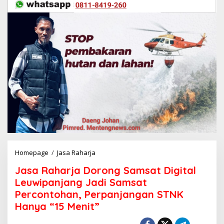
Homepage
/
Jasa Raharja
J
a
Jasa Raharja Dorong Samsat Digital
s
a
Leuwipanjang Jadi Samsat
R
Percontohan, Perpanjangan STNK
a
Hanya “15 Menit”
h
a