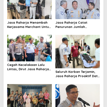
p
o
s
Jasa Raharja Menambah
Jasa Raharja Catat
Kerjasama Merchant Untuk
Penurunan Jumlah
Memberikan Diskon Bagi
Santunan selama Nataru
Pemilik Kendaraan Taat
2024: Dampak Positif dari
Pajak
Sinergi dan Kolaborasi
Cegah Kecelakaan Lalu
Lintas, Dirut Jasa Raharja
Seluruh Korban Terjamin,
Dampingi Wamenhub Sidak
Jasa Raharja Proaktif Data
Kelaikan Bus Pariwisata di
Korban Tabrakan Beruntun
Prambanan
di Tol Cipularang