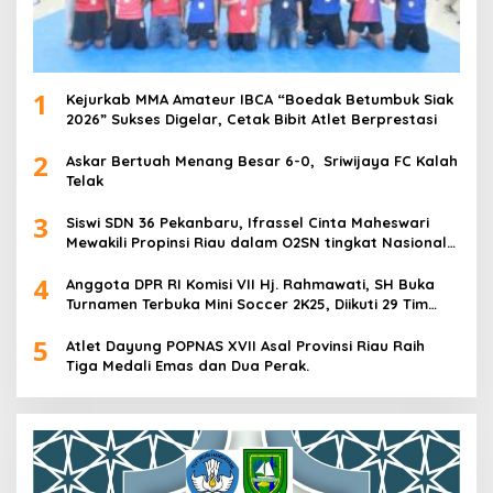
1
Kejurkab MMA Amateur IBCA “Boedak Betumbuk Siak
2026” Sukses Digelar, Cetak Bibit Atlet Berprestasi
2
Askar Bertuah Menang Besar 6-0, Sriwijaya FC Kalah
Telak
3
Siswi SDN 36 Pekanbaru, Ifrassel Cinta Maheswari
Mewakili Propinsi Riau dalam O2SN tingkat Nasional
2025 di Cabor Senam Putri
4
Anggota DPR RI Komisi VII Hj. Rahmawati, SH Buka
Turnamen Terbuka Mini Soccer 2K25, Diikuti 29 Tim
Pria dan Wanita di Kalimantan Utara
5
Atlet Dayung POPNAS XVII Asal Provinsi Riau Raih
Tiga Medali Emas dan Dua Perak.