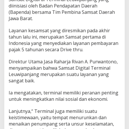
w
diinisiasi oleh Badan Pendapatan Daerah
i
p
(Bapenda) bersama Tim Pembina Samsat Daerah
a
Jawa Barat.
n
j
Layanan kesamsat yang diresmikan pada akhir
a
tahun lalu ini, merupakan Samsat pertama di
n
g
Indonesia yang menyediakan layanan pembayaran
J
pajak 5 tahunan secara Drive thru.
a
d
Direktur Utama Jasa Raharja Rivan A. Purwantono,
i
menyampaikan bahwa Samsat Digital Terminal
S
a
Leuwipanjang merupakan suatu layanan yang
m
sangat baik.
s
a
Ia mengatakan, terminal memiliki peranan penting
t
untuk meningkatkan nilai sosial dan ekonomi.
P
e
r
Lanjutnya,“ Terminal juga memiliki suatu
c
keistimewaan, yaitu tempat menurunkan dan
o
menaikan penumpang serta unsur keselamatan,
n