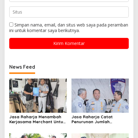
Simpan nama, email, dan situs web saya pada peramban
ini untuk komentar saya berikutnya.
News Feed
Jasa Raharja Menambah
Jasa Raharja Catat
Kerjasama Merchant Untuk
Penurunan Jumlah
Memberikan Diskon Bagi
Santunan selama Nataru
Pemilik Kendaraan Taat
2024: Dampak Positif dari
Pajak
Sinergi dan Kolaborasi