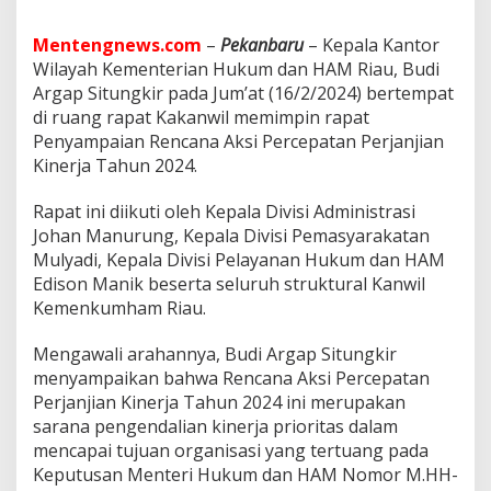
i
t
u
Mentengnews.com
–
Pekanbaru
– Kepala Kantor
n
Wilayah Kementerian Hukum dan HAM Riau, Budi
g
Argap Situngkir pada Jum’at (16/2/2024) bertempat
k
di ruang rapat Kakanwil memimpin rapat
i
Penyampaian Rencana Aksi Percepatan Perjanjian
r
:
Kinerja Tahun 2024.
A
k
Rapat ini diikuti oleh Kepala Divisi Administrasi
s
Johan Manurung, Kepala Divisi Pemasyarakatan
i
Mulyadi, Kepala Divisi Pelayanan Hukum dan HAM
P
e
Edison Manik beserta seluruh struktural Kanwil
r
Kemenkumham Riau.
c
e
Mengawali arahannya, Budi Argap Situngkir
p
menyampaikan bahwa Rencana Aksi Percepatan
a
t
Perjanjian Kinerja Tahun 2024 ini merupakan
a
sarana pengendalian kinerja prioritas dalam
n
mencapai tujuan organisasi yang tertuang pada
P
Keputusan Menteri Hukum dan HAM Nomor M.HH-
e