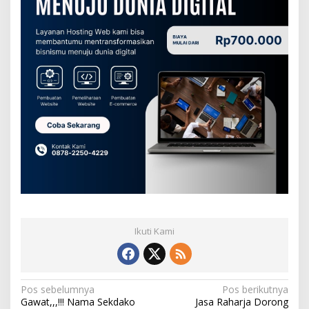
Ikuti Kami
N
Pos sebelumnya
Pos berikutnya
Gawat,,,!!! Nama Sekdako
Jasa Raharja Dorong