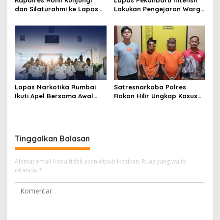
Kapolres Rohil Kunjungi
Lapas Pekanbaru Intensif
dan Silaturahmi ke Lapas
Lakukan Pengejaran Warga
Kelas IIA Bagan Siapiapi,
Binaan yang Melarikan Diri,
Perkuat Sinergitas dan
Libatkan Tim Gabungan
Kolaborasi Antar instansi
Lapas, Kanwil, dan
Kepolisian
Lapas Narkotika Rumbai
Satresnarkoba Polres
Ikuti Apel Bersama Awal
Rokan Hilir Ungkap Kasus
Bulan Kementerian
Peredaran Sabu 8,8 Gram,
Dua Tersangka Diamankan
Tinggalkan Balasan
Alamat email Anda tidak akan dipublikasikan.
Ruas yang wajib
ditandai
*