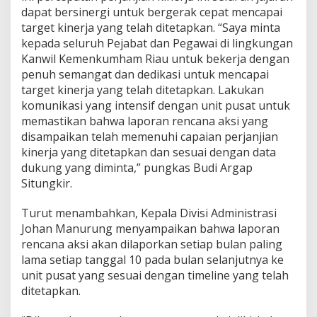
u
dapat bersinergi untuk bergerak cepat mencapai
j
target kinerja yang telah ditetapkan. “Saya minta
u
kepada seluruh Pejabat dan Pegawai di lingkungan
a
n
Kanwil Kemenkumham Riau untuk bekerja dengan
O
penuh semangat dan dedikasi untuk mencapai
r
target kinerja yang telah ditetapkan. Lakukan
g
komunikasi yang intensif dengan unit pusat untuk
a
n
memastikan bahwa laporan rencana aksi yang
i
disampaikan telah memenuhi capaian perjanjian
s
kinerja yang ditetapkan dan sesuai dengan data
a
dukung yang diminta,” pungkas Budi Argap
s
Situngkir.
i
Turut menambahkan, Kepala Divisi Administrasi
Johan Manurung menyampaikan bahwa laporan
rencana aksi akan dilaporkan setiap bulan paling
lama setiap tanggal 10 pada bulan selanjutnya ke
unit pusat yang sesuai dengan timeline yang telah
ditetapkan.