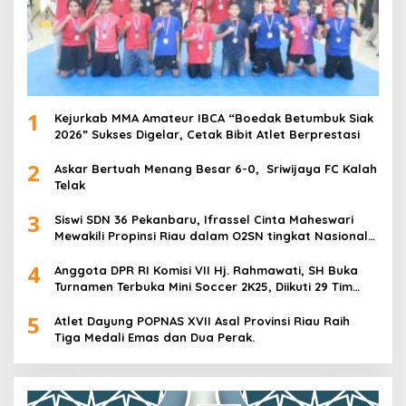
1
Kejurkab MMA Amateur IBCA “Boedak Betumbuk Siak
2026” Sukses Digelar, Cetak Bibit Atlet Berprestasi
2
Askar Bertuah Menang Besar 6-0, Sriwijaya FC Kalah
Telak
3
Siswi SDN 36 Pekanbaru, Ifrassel Cinta Maheswari
Mewakili Propinsi Riau dalam O2SN tingkat Nasional
2025 di Cabor Senam Putri
4
Anggota DPR RI Komisi VII Hj. Rahmawati, SH Buka
Turnamen Terbuka Mini Soccer 2K25, Diikuti 29 Tim
Pria dan Wanita di Kalimantan Utara
5
Atlet Dayung POPNAS XVII Asal Provinsi Riau Raih
Tiga Medali Emas dan Dua Perak.