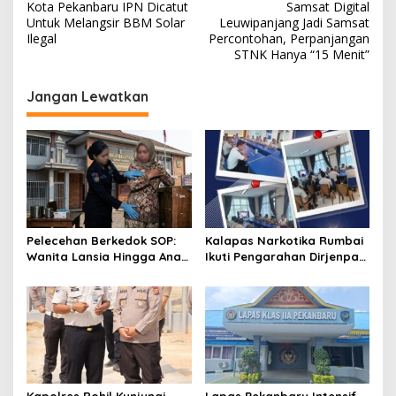
a
Kota Pekanbaru IPN Dicatut
Samsat Digital
v
Untuk Melangsir BBM Solar
Leuwipanjang Jadi Samsat
Ilegal
Percontohan, Perpanjangan
i
STNK Hanya “15 Menit”
g
Jangan Lewatkan
a
s
i
p
o
s
Pelecehan Berkedok SOP:
Kalapas Narkotika Rumbai
Wanita Lansia Hingga Anak
Ikuti Pengarahan Dirjenpas,
Digerayangi, Agus
Fokus Penguatan Integritas
Andrianto Desak Segera
dan Persiapan Remisi 17
Copot Kalapas!
Agustus