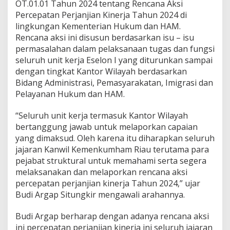
r
OT.01.01 Tahun 2024 tentang Rencana Aksi
j
Percepatan Perjanjian Kinerja Tahun 2024 di
a
lingkungan Kementerian Hukum dan HAM.
n
Rencana aksi ini disusun berdasarkan isu – isu
j
permasalahan dalam pelaksanaan tugas dan fungsi
i
a
seluruh unit kerja Eselon I yang diturunkan sampai
n
dengan tingkat Kantor Wilayah berdasarkan
K
Bidang Administrasi, Pemasyarakatan, Imigrasi dan
i
Pelayanan Hukum dan HAM.
n
e
r
“Seluruh unit kerja termasuk Kantor Wilayah
j
bertanggung jawab untuk melaporkan capaian
a
yang dimaksud. Oleh karena itu diharapkan seluruh
M
jajaran Kanwil Kemenkumham Riau terutama para
e
r
pejabat struktural untuk memahami serta segera
u
melaksanakan dan melaporkan rencana aksi
p
percepatan perjanjian kinerja Tahun 2024,” ujar
a
Budi Argap Situngkir mengawali arahannya.
k
a
n
Budi Argap berharap dengan adanya rencana aksi
T
ini percepatan perjanjian kinerja ini seluruh jajaran