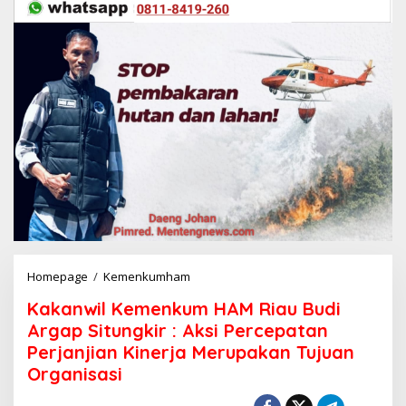
Homepage
/
Kemenkumham
K
a
Kakanwil Kemenkum HAM Riau Budi
k
a
Argap Situngkir : Aksi Percepatan
n
Perjanjian Kinerja Merupakan Tujuan
w
Organisasi
i
l