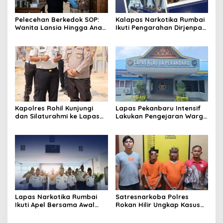
Pelecehan Berkedok SOP:
Kalapas Narkotika Rumbai
Wanita Lansia Hingga Anak
Ikuti Pengarahan Dirjenpas,
Digerayangi, Agus
Fokus Penguatan Integritas
Andrianto Desak Segera
dan Persiapan Remisi 17
Copot Kalapas!
Agustus
Kapolres Rohil Kunjungi
Lapas Pekanbaru Intensif
dan Silaturahmi ke Lapas
Lakukan Pengejaran Warga
Kelas IIA Bagan Siapiapi,
Binaan yang Melarikan Diri,
Perkuat Sinergitas dan
Libatkan Tim Gabungan
Kolaborasi Antar instansi
Lapas, Kanwil, dan
Kepolisian
Lapas Narkotika Rumbai
Satresnarkoba Polres
Ikuti Apel Bersama Awal
Rokan Hilir Ungkap Kasus
Bulan Kementerian
Peredaran Sabu 8,8 Gram,
Dua Tersangka Diamankan