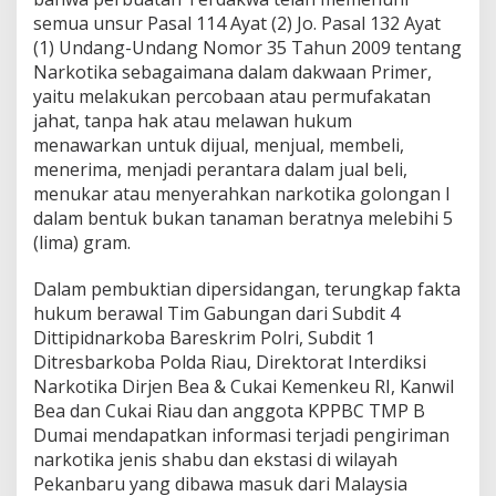
a
semua unsur Pasal 114 Ayat (2) Jo. Pasal 132 Ayat
s
i
(1) Undang-Undang Nomor 35 Tahun 2009 tentang
o
Narkotika sebagaimana dalam dakwaan Primer,
n
yaitu melakukan percobaan atau permufakatan
a
jahat, tanpa hak atau melawan hukum
l
menawarkan untuk dijual, menjual, membeli,
menerima, menjadi perantara dalam jual beli,
menukar atau menyerahkan narkotika golongan I
dalam bentuk bukan tanaman beratnya melebihi 5
(lima) gram.
Dalam pembuktian dipersidangan, terungkap fakta
hukum berawal Tim Gabungan dari Subdit 4
Dittipidnarkoba Bareskrim Polri, Subdit 1
Ditresbarkoba Polda Riau, Direktorat Interdiksi
Narkotika Dirjen Bea & Cukai Kemenkeu RI, Kanwil
Bea dan Cukai Riau dan anggota KPPBC TMP B
Dumai mendapatkan informasi terjadi pengiriman
narkotika jenis shabu dan ekstasi di wilayah
Pekanbaru yang dibawa masuk dari Malaysia