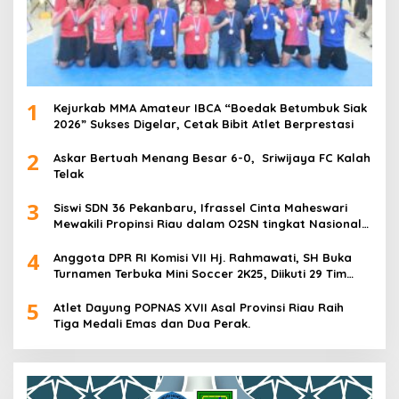
1
Kejurkab MMA Amateur IBCA “Boedak Betumbuk Siak
2026” Sukses Digelar, Cetak Bibit Atlet Berprestasi
2
Askar Bertuah Menang Besar 6-0, Sriwijaya FC Kalah
Telak
3
Siswi SDN 36 Pekanbaru, Ifrassel Cinta Maheswari
Mewakili Propinsi Riau dalam O2SN tingkat Nasional
2025 di Cabor Senam Putri
4
Anggota DPR RI Komisi VII Hj. Rahmawati, SH Buka
Turnamen Terbuka Mini Soccer 2K25, Diikuti 29 Tim
Pria dan Wanita di Kalimantan Utara
5
Atlet Dayung POPNAS XVII Asal Provinsi Riau Raih
Tiga Medali Emas dan Dua Perak.