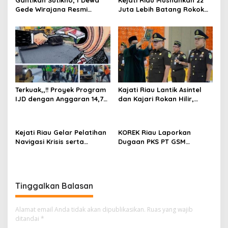
Gede Wirajana Resmi
Juta Lebih Batang Rokok
Pimpin Kejaksaan Tinggi
Ilegal Hasil Keputusan
Riau
Pengadilan yang Telah
Inkrah
Terkuak,,!! Proyek Program
Kajati Riau Lantik Asintel
IJD dengan Anggaran 14,75
dan Kajari Rokan Hilir,
Miliyar di Jalan Riau Baru
Tekankan Integritas dan
Diduga Terjadi
Profesionalisme
Penyelewengan Hingga
Kejati Riau Gelar Pelatihan
KOREK Riau Laporkan
Rp1,25 miliar, Masyarakat
Navigasi Krisis serta
Dugaan PKS PT GSM
Minta Diaudit
Menguasai Nasari Public
Beroperasi di Kawasan HPK
Bersama BRK Syariah dan
ke Kejati Riau
Metro TV Academy
Tinggalkan Balasan
Alamat email Anda tidak akan dipublikasikan.
Ruas yang wajib
ditandai
*