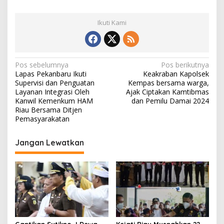
Ikuti Kami
N
Pos sebelumnya
Pos berikutnya
Lapas Pekanbaru Ikuti
Keakraban Kapolsek
a
Supervisi dan Penguatan
Kempas bersama warga,
v
Layanan Integrasi Oleh
Ajak Ciptakan Kamtibmas
Kanwil Kemenkum HAM
dan Pemilu Damai 2024
i
Riau Bersama Ditjen
Pemasyarakatan
g
a
Jangan Lewatkan
s
i
p
o
s
Gantikan Sutikno, I Dewa
Kejati Riau Musnahkan 22