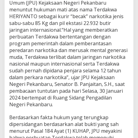
t
Umum (JPU) Kejaksaan Negeri Pekanbaru
i
menuntut hukuman mati atas nama Terdakwa
K
HERIYANTO sebagai kurir “becak” narkotika jenis
u
sabu-sabu 85 Kg dan pil ekstasi 22.932 butir
r
i
jaringan internasional.“Hal yang memberatkan
r
perbuatan Terdakwa bertentangan dengan
S
program pemerintah dalam pemberantasan
a
peredaran narkotika dan merusak mental generasi
b
u
muda, Terdakwa terlibat dalam jaringan narkotika
J
nasional maupun internasional serta Terdakwa
a
sudah pernah dipidana penjara selama 12 tahun
r
dalam perkara narkotika”, ujar JPU Kejaksaan
i
Negeri Pekanbaru, Senator B. Panjaitan, S.H., saat
n
g
pembacaan tuntutan pada hari Selasa, 30 Januari
a
2024 bertempat di Ruang Sidang Pengadilan
n
Negeri Pekanbaru.
I
n
Berdasarkan fakta hukum yang terungkap
t
e
dipersidangan berdasarkan alat bukti yang sah
r
menurut Pasal 184 Ayat (1) KUHAP, JPU meyakini
n
bahwa perbuatan Terdakwa telah memenuhi