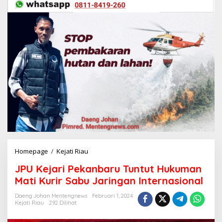
Homepage
/
Kejati Riau
J
P
JPU Kejari Pekanbaru Tuntut Hukuman
U
K
Mati Kurir Sabu Jaringan Internasional
e
j
Daeng Johan Mentengnews
Februari 1, 2024
Kejati Riau
292 Dilihat
a
r