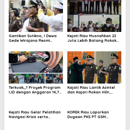
Gantikan Sutikno, I Dewa
Kejati Riau Musnahkan 22
Gede Wirajana Resmi
Juta Lebih Batang Rokok
Pimpin Kejaksaan Tinggi
Ilegal Hasil Keputusan
Riau
Pengadilan yang Telah
Inkrah
Terkuak,,!! Proyek Program
Kajati Riau Lantik Asintel
IJD dengan Anggaran 14,75
dan Kajari Rokan Hilir,
Miliyar di Jalan Riau Baru
Tekankan Integritas dan
Diduga Terjadi
Profesionalisme
Penyelewengan Hingga
Rp1,25 miliar, Masyarakat
Kejati Riau Gelar Pelatihan
KOREK Riau Laporkan
Minta Diaudit
Navigasi Krisis serta
Dugaan PKS PT GSM
Menguasai Nasari Public
Beroperasi di Kawasan HPK
Bersama BRK Syariah dan
ke Kejati Riau