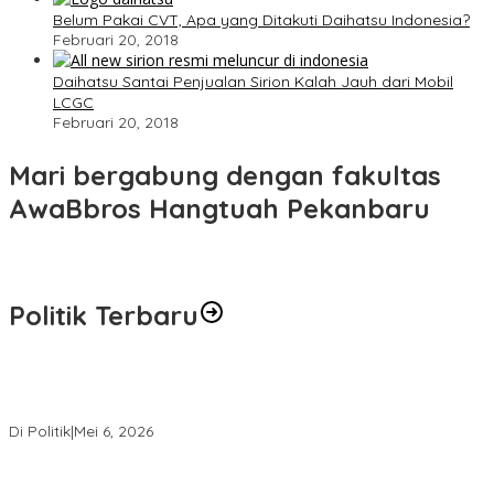
Belum Pakai CVT, Apa yang Ditakuti Daihatsu Indonesia?
Februari 20, 2018
Daihatsu Santai Penjualan Sirion Kalah Jauh dari Mobil
LCGC
Februari 20, 2018
Mari bergabung dengan fakultas
AwaBbros Hangtuah Pekanbaru
Politik Terbaru
Kegaduhan Yang Membuat Sejumlah Tokoh Semakin Santer
Menjadi Buah Bibir Masyarakat
Di Politik
|
Mei 6, 2026
Polresta Pekanbaru Tes Urine 101 Personel, Tegaskan Komitmen
Bersih Narkoba