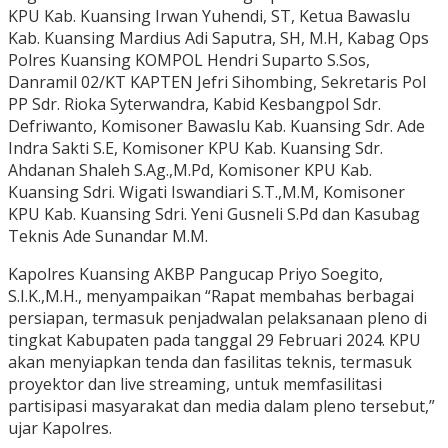
KPU Kab. Kuansing Irwan Yuhendi, ST, Ketua Bawaslu
Kab. Kuansing Mardius Adi Saputra, SH, M.H, Kabag Ops
Polres Kuansing KOMPOL Hendri Suparto S.Sos,
Danramil 02/KT KAPTEN Jefri Sihombing, Sekretaris Pol
PP Sdr. Rioka Syterwandra, Kabid Kesbangpol Sdr.
Defriwanto, Komisoner Bawaslu Kab. Kuansing Sdr. Ade
Indra Sakti S.E, Komisoner KPU Kab. Kuansing Sdr.
Ahdanan Shaleh S.Ag.,M.Pd, Komisoner KPU Kab.
Kuansing Sdri. Wigati Iswandiari S.T.,M.M, Komisoner
KPU Kab. Kuansing Sdri. Yeni Gusneli S.Pd dan Kasubag
Teknis Ade Sunandar M.M.
Kapolres Kuansing AKBP Pangucap Priyo Soegito,
S.I.K.,M.H., menyampaikan “Rapat membahas berbagai
persiapan, termasuk penjadwalan pelaksanaan pleno di
tingkat Kabupaten pada tanggal 29 Februari 2024. KPU
akan menyiapkan tenda dan fasilitas teknis, termasuk
proyektor dan live streaming, untuk memfasilitasi
partisipasi masyarakat dan media dalam pleno tersebut,”
ujar Kapolres.