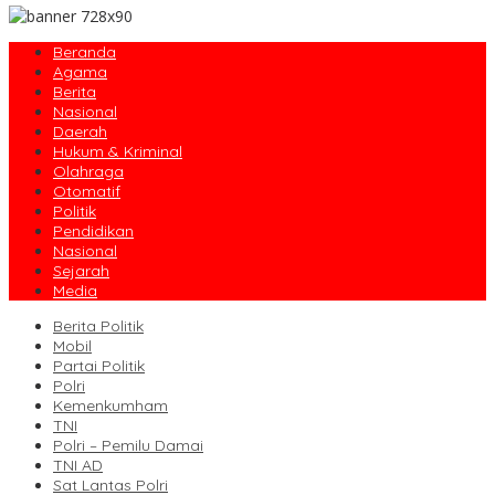
Beranda
Agama
Berita
Nasional
Daerah
Hukum & Kriminal
Olahraga
Otomatif
Politik
Pendidikan
Nasional
Sejarah
Media
Berita Politik
Mobil
Partai Politik
Polri
Kemenkumham
TNI
Polri – Pemilu Damai
TNI AD
Sat Lantas Polri