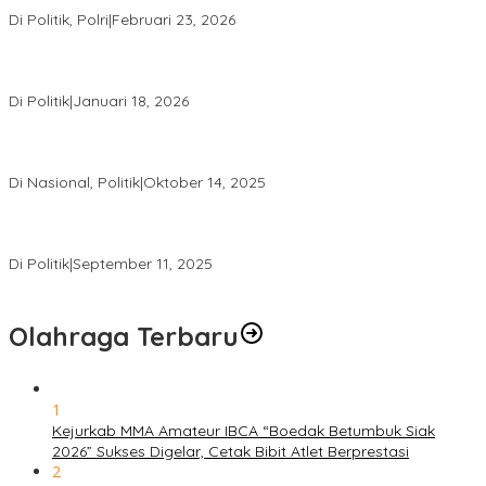
Di Politik, Polri
|
Februari 23, 2026
Prof Sutan Nasomal: Dua Negara “Jago” Siaga Perang, Presiden
RI Pihak Kemana?
Di Politik
|
Januari 18, 2026
ZAHRUL FAUZI : Transisi Kepemimpinan Golkar Riau di Era
Digital
Di Nasional, Politik
|
Oktober 14, 2025
Pelantikan Syahrial Abdi Sebagai Sekda Riau Tuai Kritik
Mahasiswa: “Pejabat Jangan Jauh dari Aktivis Kampus”
Di Politik
|
September 11, 2025
Olahraga Terbaru
1
Kejurkab MMA Amateur IBCA “Boedak Betumbuk Siak
2026” Sukses Digelar, Cetak Bibit Atlet Berprestasi
2