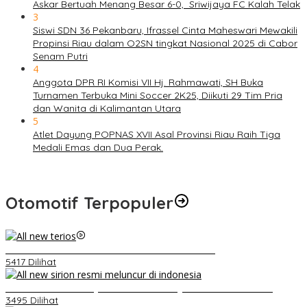
Askar Bertuah Menang Besar 6-0, Sriwijaya FC Kalah Telak
3
Siswi SDN 36 Pekanbaru, Ifrassel Cinta Maheswari Mewakili
Propinsi Riau dalam O2SN tingkat Nasional 2025 di Cabor
Senam Putri
4
Anggota DPR RI Komisi VII Hj. Rahmawati, SH Buka
Turnamen Terbuka Mini Soccer 2K25, Diikuti 29 Tim Pria
dan Wanita di Kalimantan Utara
5
Atlet Dayung POPNAS XVII Asal Provinsi Riau Raih Tiga
Medali Emas dan Dua Perak.
Otomotif Terpopuler
Video Kelemahan dan Kelebihan All New Terios
5417 Dilihat
Daihatsu Santai Penjualan Sirion Kalah Jauh dari Mobil LCGC
3495 Dilihat