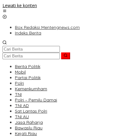
Lewati ke konten
Box Redaksi Mentengnews.com
Indeks Berita
Berita Politik
Mobil
Partai Politik
Polri
Kemenkumham
TNI
Polri – Pemilu Damai
TNI AD
Sat Lantas Polri
TNI AU
Jasa Raharja
Bawaslu Riau
Kejati Riau