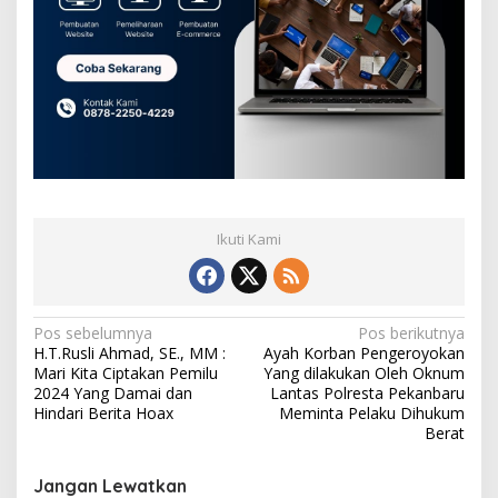
Ikuti Kami
N
Pos sebelumnya
Pos berikutnya
H.T.Rusli Ahmad, SE., MM :
Ayah Korban Pengeroyokan
a
Mari Kita Ciptakan Pemilu
Yang dilakukan Oleh Oknum
v
2024 Yang Damai dan
Lantas Polresta Pekanbaru
Hindari Berita Hoax
Meminta Pelaku Dihukum
i
Berat
g
Jangan Lewatkan
a