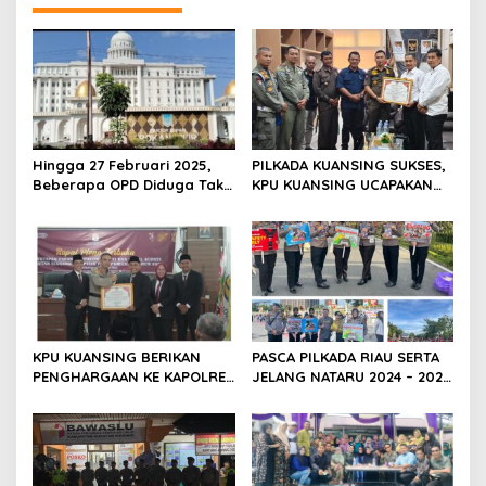
s
i
p
o
s
Hingga 27 Februari 2025,
PILKADA KUANSING SUKSES,
Beberapa OPD Diduga Tak
KPU KUANSING UCAPAKAN
Serius Dalam Bekerja,
TERIMA KASIH DAN BERI
Sehingga Menimbulkan
PENGHARGAAN KEPADA
Dampak Negatif Terhadap
INSTANSI TERKAIT
Kemajuan Daerah (Pemkab
Rokan Hilir).
KPU KUANSING BERIKAN
PASCA PILKADA RIAU SERTA
PENGHARGAAN KE KAPOLRES
JELANG NATARU 2024 – 2025
KUANSING
DITLANTAS POLDA RIAU AJAK
MASYARAKAT TERTIB
BERLALU LINTAS