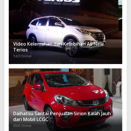
Video Kelemahan dan Kelebihan All New
Terios
5429 Dilihat
Daihatsu Santai Penjualan Sirion Kalah Jauh
dari Mobil LCGC
3505 Dilihat