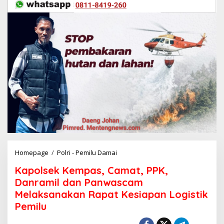
Homepage
/
Polri - Pemilu Damai
K
a
Kapolsek Kempas, Camat, PPK,
p
o
Danramil dan Panwascam
l
Melaksanakan Rapat Kesiapan Logistik
s
Pemilu
e
k