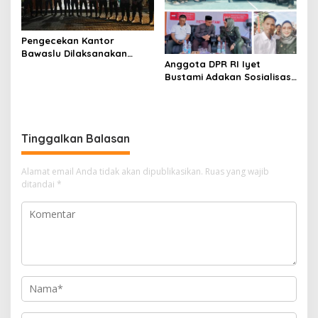
Pengecekan Kantor
Bawaslu Dilaksanakan
Anggota DPR RI Iyet
Personil Patroli Gabungan
Bustami Adakan Sosialisasi
Polres Kuansing Dalam
4 Pilar Di Perumahan Alifa
Rangka OMP LK 2024
RW 21 Kelurahan Sidomulyo
Barat Kota Pekanbaru
Tinggalkan Balasan
Alamat email Anda tidak akan dipublikasikan.
Ruas yang wajib
ditandai
*