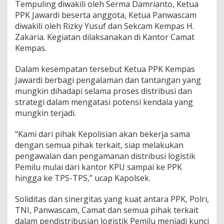
a
Tempuling diwakili oleh Serma Damrianto, Ketua
p
PPK Jawardi beserta anggota, Ketua Panwascam
a
diwakili oleh Rizky Yusuf dan Sekcam Kempas H.
t
Zakaria. Kegiatan dilaksanakan di Kantor Camat
K
Kempas.
e
s
i
Dalam kesempatan tersebut Ketua PPK Kempas
a
Jawardi berbagi pengalaman dan tantangan yang
p
mungkin dihadapi selama proses distribusi dan
a
strategi dalam mengatasi potensi kendala yang
n
L
mungkin terjadi.
o
g
“Kami dari pihak Kepolisian akan bekerja sama
i
dengan semua pihak terkait, siap melakukan
s
pengawalan dan pengamanan distribusi logistik
t
i
Pemilu mulai dari kantor KPU sampai ke PPK
k
hingga ke TPS-TPS,” ucap Kapolsek.
P
e
Soliditas dan sinergitas yang kuat antara PPK, Polri,
m
TNI, Panwascam, Camat dan semua pihak terkait
i
l
dalam pendistribusian logistik Pemilu menjadi kunci