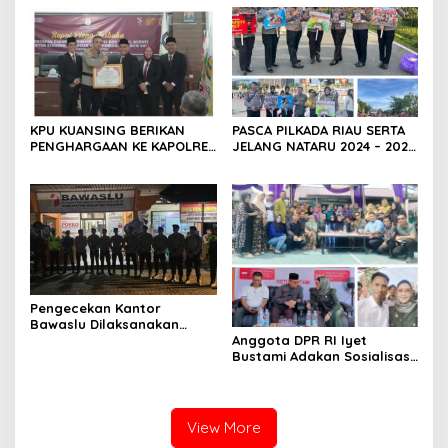
Sehingga Menimbulkan
PENGHARGAAN KEPADA
Dampak Negatif Terhadap
INSTANSI TERKAIT
Kemajuan Daerah (Pemkab
Rokan Hilir).
KPU KUANSING BERIKAN
PASCA PILKADA RIAU SERTA
PENGHARGAAN KE KAPOLRES
JELANG NATARU 2024 – 2025
KUANSING
DITLANTAS POLDA RIAU AJAK
MASYARAKAT TERTIB
BERLALU LINTAS
Pengecekan Kantor
Bawaslu Dilaksanakan
Personil Patroli Gabungan
Anggota DPR RI Iyet
Polres Kuansing Dalam
Bustami Adakan Sosialisasi
Rangka OMP LK 2024
4 Pilar Di Perumahan Alifa
RW 21 Kelurahan Sidomulyo
Barat Kota Pekanbaru
View More