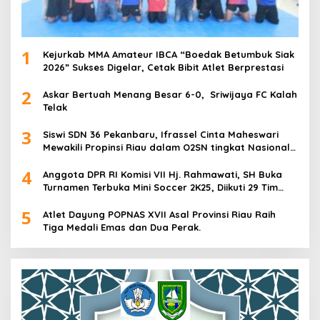
1
Kejurkab MMA Amateur IBCA “Boedak Betumbuk Siak
2026” Sukses Digelar, Cetak Bibit Atlet Berprestasi
2
Askar Bertuah Menang Besar 6-0, Sriwijaya FC Kalah
Telak
3
Siswi SDN 36 Pekanbaru, Ifrassel Cinta Maheswari
Mewakili Propinsi Riau dalam O2SN tingkat Nasional
2025 di Cabor Senam Putri
4
Anggota DPR RI Komisi VII Hj. Rahmawati, SH Buka
Turnamen Terbuka Mini Soccer 2K25, Diikuti 29 Tim
Pria dan Wanita di Kalimantan Utara
5
Atlet Dayung POPNAS XVII Asal Provinsi Riau Raih
Tiga Medali Emas dan Dua Perak.