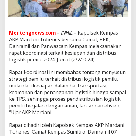
d
a
n
P
a
n
Mentengnews.com
–
INHIL
– Kapolsek Kempas
w
AKP Mardani Tohenes bersama Camat, PPK,
a
s
Danramil dan Panwascam Kempas melaksanakan
c
rapat koordinasi terkait kesiapan dan distribusi
a
logistik pemilu 2024. Jumat (2/2/2024).
m
M
Rapat koordinasi ini membahas tentang menyusun
e
l
strategi pemilu terkait distribusi logistik pemilu,
a
mulai dari kesiapan dalam hal transportasi,
k
keamanan dan penanganan logistik hingga sampai
s
ke TPS, sehingga proses pendistribusian logistik
a
n
pemilu berjalan dengan aman, lancar dan efisien,
a
“Ujar AKP Mardani.
k
a
Rapat dihadiri oleh Kapolsek Kempas AKP Mardani
n
Tohenes, Camat Kempas Sumitro, Damramil 07
R