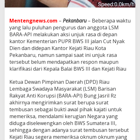
t
i
R
i
Mentengnews.com
–
Pekanbaru
– Beberapa waktu
a
yang lalu puluhan pengurus dan anggota LSM
u
BARA-API melakukan aksi unjuk rasa di depan
B
e
kantor Kementerian PUPR BWS III jalan Cut Nyak
r
Dien dan didepan Kantor Kejati Riau Kota
h
Pekanbaru, namun sampai saat ini unjuk rasa
a
tersebut belum mendapatkan respon maupun
r
klarifikasi dari Kepala Balai BWS III dan Kejati Riau
a
p
K
Ketua Dewan Pimpinan Daerah (DPD) Riau
e
Lembaga Swadaya Masyarakat (LSM) Barisan
j
Rakyat Anti Korupsi (BARA-API) Bung Jasril Rz
a
akhirnya mengirimkan surat berupa surat
t
i
tembusan sebagai bukti awal pihak kajati untuk
S
memeriksa, mendalami kerugian Negara yang
e
diduga diselewengkan oleh BWS Sumatera III,
r
sehingga dengan adanya surat tembusan tersebut
i
u
Kejati Riau segera memeriksa oknum oknum yang