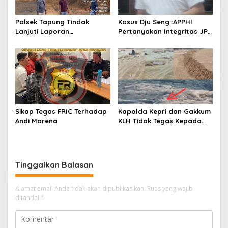
Polsek Tapung Tindak
Kasus Dju Seng :APPHI
Lanjuti Laporan
Pertanyakan Integritas JPU
Masyarakat Terkait
Kejagung dan Dugaan
Penambangan Ilegal di
“Main Mata” Kroni Eks-
Desa Bencah Kelubi
Jampidsus
Sikap Tegas FRIC Terhadap
Kapolda Kepri dan Gakkum
Andi Morena
KLH Tidak Tegas Kepada
Korporasi Pencucian Pasir
dan Penimbunan Pesisir di
Teluk Mata Ikan
Tinggalkan Balasan
Alamat email Anda tidak akan dipublikasikan.
Ruas yang wajib
ditandai
*