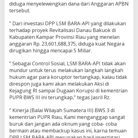
s
diduga menyelewengkan dana dari Anggaran APBN
M
tersebut.
e
n
” Dari investasi DPP LSM BARA-API yang dilakukan
a
n
terhadap proyek Revitalisasi Danau Bakuok di
g
Kabupaten Kampar Provinsi Riau yang menelan
a
anggaran Rp. 23,601,688,375, diduga kuat Negara
n
dirugikan hingga mencapai 5 Miliar.
i
L
a
” Sebagai Control Sosial, LSM BARA-API tidak akan
p
mundur untuk terus melakukan langkah langkah
o
hukum agar para koruptor tertangkap, kalau tidak
r
direspon juga kami akan melakukan Aksi di
a
Kejagung RI sampai Dugaan Korupsi di kementrian
n
D
PUPR BWS III ini terungkap,” tegas Jasril Rz.
u
g
” Kinerja (Balai Wilayah Sumatera III) BWS 3 di
a
kementrian PUPR Riau, Kami menganggap sangat
a
buruk dan jangan ada oknum yang coba- coba
n
K
bermain atau membackup kasus ini, karna temuan
o
DPP LSM BARA-API merupakan hasil investigasi