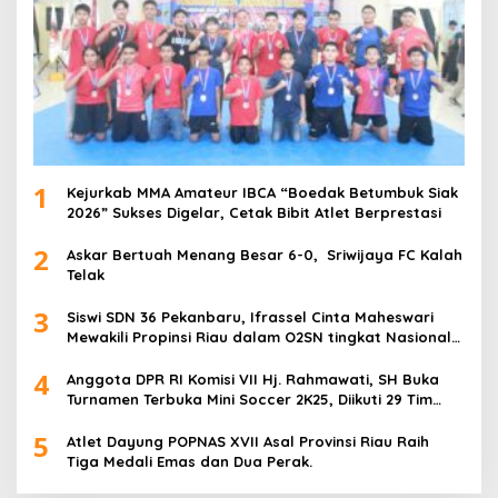
1
Kejurkab MMA Amateur IBCA “Boedak Betumbuk Siak
2026” Sukses Digelar, Cetak Bibit Atlet Berprestasi
2
Askar Bertuah Menang Besar 6-0, Sriwijaya FC Kalah
Telak
3
Siswi SDN 36 Pekanbaru, Ifrassel Cinta Maheswari
Mewakili Propinsi Riau dalam O2SN tingkat Nasional
2025 di Cabor Senam Putri
4
Anggota DPR RI Komisi VII Hj. Rahmawati, SH Buka
Turnamen Terbuka Mini Soccer 2K25, Diikuti 29 Tim
Pria dan Wanita di Kalimantan Utara
5
Atlet Dayung POPNAS XVII Asal Provinsi Riau Raih
Tiga Medali Emas dan Dua Perak.