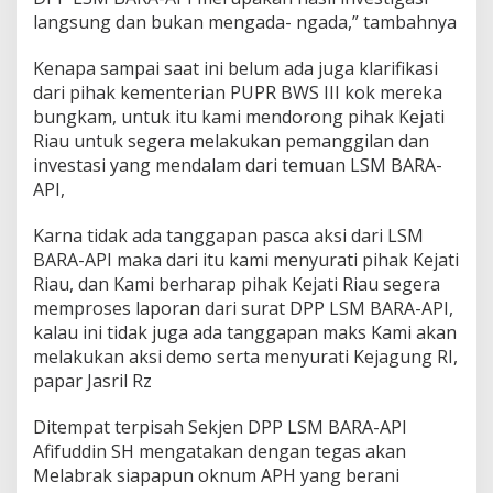
r
langsung dan bukan mengada- ngada,” tambahnya
u
p
Kenapa sampai saat ini belum ada juga klarifikasi
s
i
dari pihak kementerian PUPR BWS III kok mereka
d
bungkam, untuk itu kami mendorong pihak Kejati
i
Riau untuk segera melakukan pemanggilan dan
B
investasi yang mendalam dari temuan LSM BARA-
W
S
API,
I
I
Karna tidak ada tanggapan pasca aksi dari LSM
I
BARA-API maka dari itu kami menyurati pihak Kejati
Riau, dan Kami berharap pihak Kejati Riau segera
memproses laporan dari surat DPP LSM BARA-API,
kalau ini tidak juga ada tanggapan maks Kami akan
melakukan aksi demo serta menyurati Kejagung RI,
papar Jasril Rz
Ditempat terpisah Sekjen DPP LSM BARA-API
Afifuddin SH mengatakan dengan tegas akan
Melabrak siapapun oknum APH yang berani