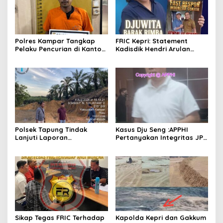
Polres Kampar Tangkap
FRIC Kepri: Statement
Pelaku Pencurian di Kantor
Kadisdik Hendri Arulan
Balai Penyuluhan
Melukai Nurani Bangsa
Indonesia
Polsek Tapung Tindak
Kasus Dju Seng :APPHI
Lanjuti Laporan
Pertanyakan Integritas JPU
Masyarakat Terkait
Kejagung dan Dugaan
Penambangan Ilegal di
“Main Mata” Kroni Eks-
Desa Bencah Kelubi
Jampidsus
Sikap Tegas FRIC Terhadap
Kapolda Kepri dan Gakkum