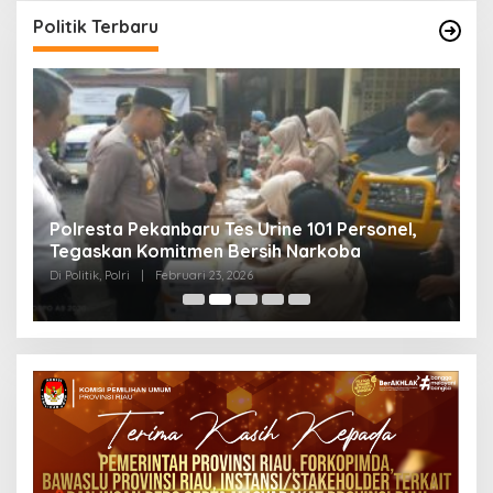
Politik Terbaru
Polresta Pekanbaru Tes Urine 101 Personel,
P
Tegaskan Komitmen Bersih Narkoba
S
Di Politik, Polri
|
Februari 23, 2026
Di 