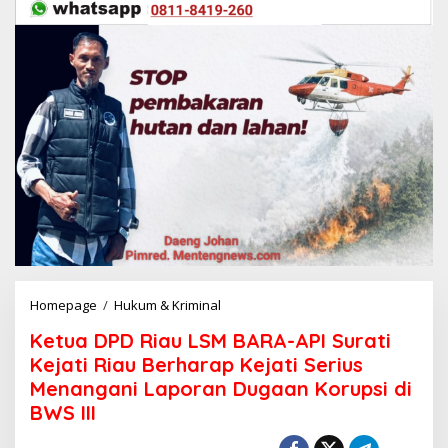
Homepage
/
Hukum & Kriminal
K
e
Ketua DPD Riau LSM BARA-API Surati
t
u
Kejati Riau Berharap Kejati Serius
a
Menangani Laporan Dugaan Korupsi di
D
BWS III
P
D