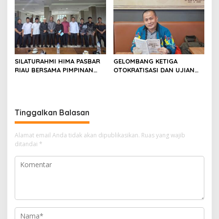
Pelalawan
KONI Kota Pekanbaru.
SILATURAHMI HIMA PASBAR
GELOMBANG KETIGA
RIAU BERSAMA PIMPINAN
OTOKRATISASI DAN UJIAN
DAN ANGGOTA DPRD
KONSOLIDASI DEMOKRASI
PASAMAN BARAT
INDONESIA
Tinggalkan Balasan
Alamat email Anda tidak akan dipublikasikan.
Ruas yang wajib
ditandai
*