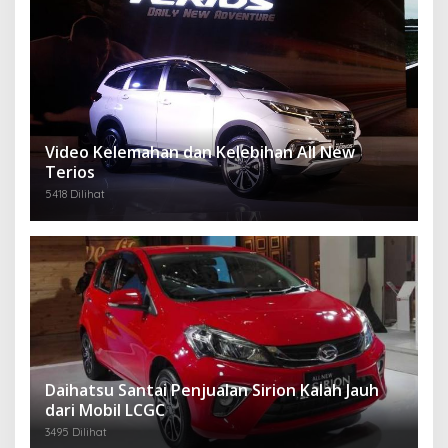
Video Kelemahan dan Kelebihan All New
Terios
5418 Dilihat
Daihatsu Santai Penjualan Sirion Kalah Jauh
dari Mobil LCGC
3495 Dilihat