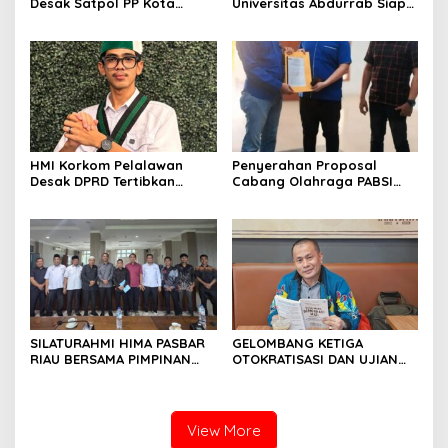
Desak Satpol PP Kota
Universitas Abdurrab Siap
Pekanbaru Razia Z Home
Mengabdi dan
Stay yang Diduga Tempat
Mendedikasikan Diri untuk
Ajang “Kumpul Kebo”.
Masyarakat Desa Pulau
Deras
HMI Korkom Pelalawan
Penyerahan Proposal
Desak DPRD Tertibkan
Cabang Olahraga PABSI
Pelayanan Rumah Sakit di
Kepada Kabid Organisasi
Pelalawan
KONI Kota Pekanbaru.
SILATURAHMI HIMA PASBAR
GELOMBANG KETIGA
RIAU BERSAMA PIMPINAN
OTOKRATISASI DAN UJIAN
DAN ANGGOTA DPRD
KONSOLIDASI DEMOKRASI
PASAMAN BARAT
INDONESIA
View More