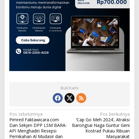
Ikuti Kami
N
Pos sebelumnya
Pos berikutnya
Pimred Faktawicara.com
‘Cap Go Meh 2024’, Atraksi
a
Dan Sekjen DPP LSM BARA-
Barongsai Naga Guntur Geni
v
API Menghadiri Resepsi
Kostrad Pukau Ribuan
Pernikahan Al Mudasir dan
Masyarakat