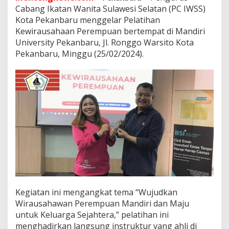
i
Cabang Ikatan Wanita Sulawesi Selatan (PC IWSS)
h
Kota Pekanbaru menggelar Pelatihan
a
n
Kewirausahaan Perempuan bertempat di Mandiri
K
University Pekanbaru, Jl. Ronggo Warsito Kota
e
Pekanbaru, Minggu (25/02/2024).
w
i
r
a
u
s
a
h
a
a
n
P
e
r
e
Kegiatan ini mengangkat tema “Wujudkan
m
Wirausahawan Perempuan Mandiri dan Maju
p
u
untuk Keluarga Sejahtera,” pelatihan ini
a
menghadirkan langsung instruktur yang ahli di