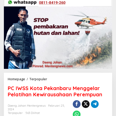
Homepage
/
Terpopuler
P
C
PC IWSS Kota Pekanbaru Menggelar
I
W
Pelatihan Kewirausahaan Perempuan
S
S
Daeng Johan Mentengnews
Februari 25,
K
2024
o
Terpopuler
563 Dilihat