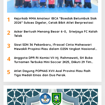
1
Kejurkab MMA Amateur IBCA “Boedak Betumbuk Siak
2026” Sukses Digelar, Cetak Bibit Atlet Berprestasi
2
Askar Bertuah Menang Besar 6-0, Sriwijaya FC Kalah
Telak
3
Siswi SDN 36 Pekanbaru, Ifrassel Cinta Maheswari
Mewakili Propinsi Riau dalam O2SN tingkat Nasional
2025 di Cabor Senam Putri
4
Anggota DPR RI Komisi VII Hj. Rahmawati, SH Buka
Turnamen Terbuka Mini Soccer 2K25, Diikuti 29 Tim
Pria dan Wanita di Kalimantan Utara
5
Atlet Dayung POPNAS XVII Asal Provinsi Riau Raih
Tiga Medali Emas dan Dua Perak.