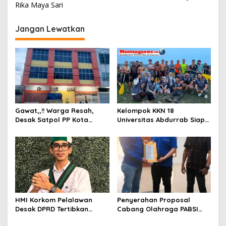
i
Rika Maya Sari
g
Jangan Lewatkan
a
s
i
p
o
s
Gawat,,!! Warga Resah,
Kelompok KKN 18
Desak Satpol PP Kota
Universitas Abdurrab Siap
Pekanbaru Razia Z Home
Mengabdi dan
Stay yang Diduga Tempat
Mendedikasikan Diri untuk
Ajang “Kumpul Kebo”.
Masyarakat Desa Pulau
Deras
HMI Korkom Pelalawan
Penyerahan Proposal
Desak DPRD Tertibkan
Cabang Olahraga PABSI
Pelayanan Rumah Sakit di
Kepada Kabid Organisasi