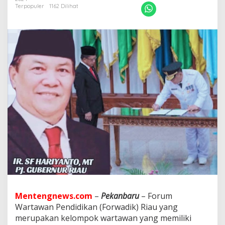
a
Terpopuler
1162 Dilihat
r
i
I
n
i
D
i
l
a
n
t
i
k
,
F
o
r
w
a
d
i
Mentengnews.com
–
Pekanbaru
– Forum
k
Wartawan Pendidikan (Forwadik) Riau yang
R
merupakan kelompok wartawan yang memiliki
i