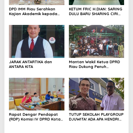
DPD IMM Riau Serahkan
KETUM FRIC H.DIAN: SARING
Kajian Akademik kepada
DULU BARU SHARING CIRI
DPD RI, Desak Perjuangkan
ORANG BIJAK BERMEDIA
Keadilan bagi Provinsi Riau
SOSIAL
JARAK ANTARTIKA dan
Mantan Wakil Ketua DPRD
ANTARA KITA
Riau Dukung Penuh
Penerbitan Buku Sejarah
Perjuangan Lahirnya
Kabupaten Kepulauan
Meranti
Rapat Dengar Pendapat
TUTUP SEKOLAH PLAYGROUP
(RDP) Komisi IV DPRD Kota
DJUWITA! ADA APA HENDRI
Batam terkait polemik
ARULAN BELA MATI-MATIAN ?
Sekolah Djuwita