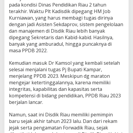
i
pada kondisi Dinas Pendidikan Riau 2 tahun
k
terakhir. Waktu Plt Kadisdik dipegang HM Job
a
Kurniawan, yang harus membagi tugas dirinya
n
J
dengan jadi Asisten Sekdaprov, sistem pengelolaan
a
dan manajemen di Disdik Riau lebih banyak
d
dipegang Sekretaris dan Kabid-kabid. Hasilnya,
i
banyak yang amburadul, hingga puncaknya di
P
e
masa PPDB 2022.
r
h
Kemudian masuk Dr Kamsol yang kembali setelah
a
selesai menjalani tugas Pj Bupati Kampar,
t
menjelang PPDB 2023. Meskipun dg maraton
i
a
mengejar ketertinggalannya, karena memiliki
n
integritas, kapabilitas dan kapasitas serta
U
kompetensi di bidang pendidikan, PPDB Riau 2023
t
berjalan lancar.
a
m
a
Namun, saat ini Disdik Riau memiliki pemimpin
baru sejak akhir tahun 2023 lalu. Dan dari rekam
jejak serta pengamatan Forwadik Riau, sejak