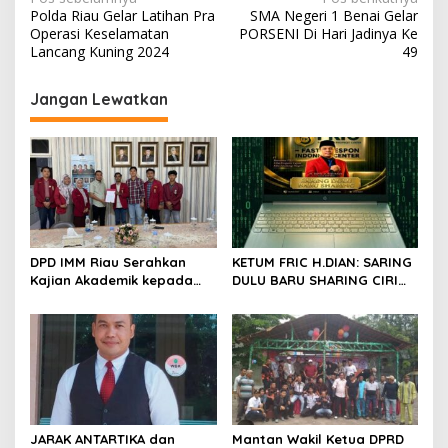
N
Polda Riau Gelar Latihan Pra
SMA Negeri 1 Benai Gelar
a
Operasi Keselamatan
PORSENI Di Hari Jadinya Ke
v
Lancang Kuning 2024
49
i
Jangan Lewatkan
g
a
s
i
p
o
DPD IMM Riau Serahkan
KETUM FRIC H.DIAN: SARING
s
Kajian Akademik kepada
DULU BARU SHARING CIRI
DPD RI, Desak Perjuangkan
ORANG BIJAK BERMEDIA
Keadilan bagi Provinsi Riau
SOSIAL
JARAK ANTARTIKA dan
Mantan Wakil Ketua DPRD