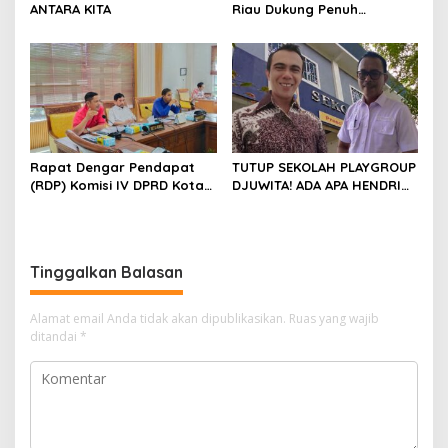
ANTARA KITA
Riau Dukung Penuh
Penerbitan Buku Sejarah
Perjuangan Lahirnya
Kabupaten Kepulauan
Meranti
Rapat Dengar Pendapat
TUTUP SEKOLAH PLAYGROUP
(RDP) Komisi IV DPRD Kota
DJUWITA! ADA APA HENDRI
Batam terkait polemik
ARULAN BELA MATI-MATIAN ?
Sekolah Djuwita
Tinggalkan Balasan
Alamat email Anda tidak akan dipublikasikan.
Ruas yang wajib
ditandai
*