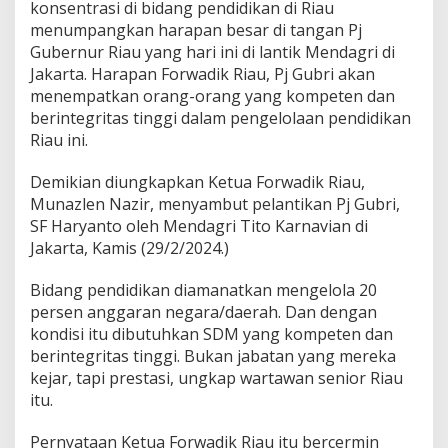
a
konsentrasi di bidang pendidikan di Riau
u
menumpangkan harapan besar di tangan Pj
B
Gubernur Riau yang hari ini di lantik Mendagri di
e
Jakarta. Harapan Forwadik Riau, Pj Gubri akan
r
h
menempatkan orang-orang yang kompeten dan
a
berintegritas tinggi dalam pengelolaan pendidikan
r
Riau ini.
a
p
Demikian diungkapkan Ketua Forwadik Riau,
A
g
Munazlen Nazir, menyambut pelantikan Pj Gubri,
a
SF Haryanto oleh Mendagri Tito Karnavian di
r
Jakarta, Kamis (29/2/2024.)
D
u
Bidang pendidikan diamanatkan mengelola 20
n
i
persen anggaran negara/daerah. Dan dengan
a
kondisi itu dibutuhkan SDM yang kompeten dan
P
berintegritas tinggi. Bukan jabatan yang mereka
e
kejar, tapi prestasi, ungkap wartawan senior Riau
n
itu.
d
i
d
Pernyataan Ketua Forwadik Riau itu bercermin