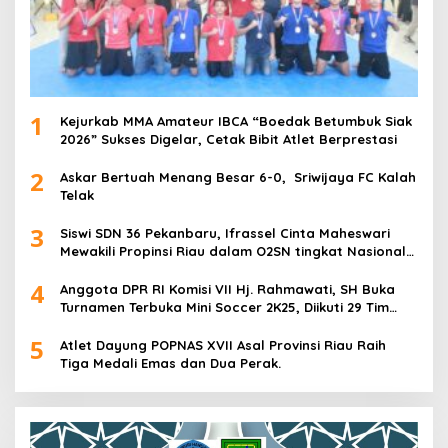
1
Kejurkab MMA Amateur IBCA “Boedak Betumbuk Siak
2026” Sukses Digelar, Cetak Bibit Atlet Berprestasi
2
Askar Bertuah Menang Besar 6-0, Sriwijaya FC Kalah
Telak
3
Siswi SDN 36 Pekanbaru, Ifrassel Cinta Maheswari
Mewakili Propinsi Riau dalam O2SN tingkat Nasional
2025 di Cabor Senam Putri
4
Anggota DPR RI Komisi VII Hj. Rahmawati, SH Buka
Turnamen Terbuka Mini Soccer 2K25, Diikuti 29 Tim
Pria dan Wanita di Kalimantan Utara
5
Atlet Dayung POPNAS XVII Asal Provinsi Riau Raih
Tiga Medali Emas dan Dua Perak.