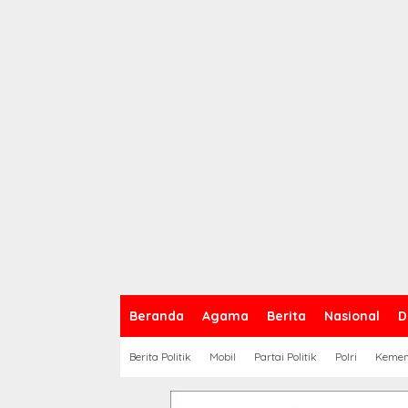
Beranda
Agama
Berita
Nasional
D
Berita Politik
Mobil
Partai Politik
Polri
Keme