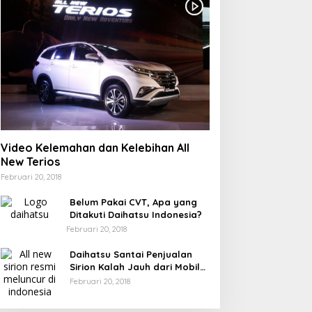
Video Kelemahan dan Kelebihan All
New Terios
Februari 20, 2018
Belum Pakai CVT, Apa yang
Ditakuti Daihatsu Indonesia?
Februari 20, 2018
Daihatsu Santai Penjualan
Sirion Kalah Jauh dari Mobil
LCGC
Februari 20, 2018