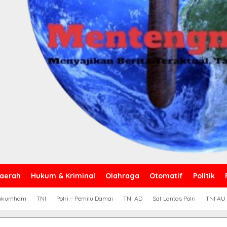
aerah
Hukum & Kriminal
Olahraga
Otomatif
Politik
nkumham
TNI
Polri – Pemilu Damai
TNI AD
Sat Lantas Polri
TNI AU