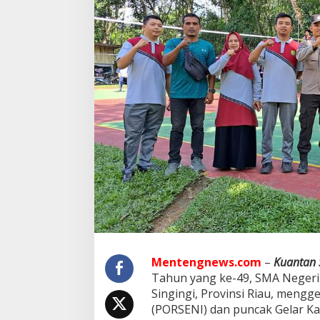
i
G
e
l
a
r
P
O
R
S
E
N
I
D
i
H
a
r
i
J
a
Mentengnews.com
–
Kuantan 
d
Tahun yang ke-49, SMA Negeri
i
Singingi, Provinsi Riau, mengg
n
(PORSENI) dan puncak Gelar Kar
y