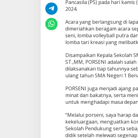
Pancasila (P5) pada hari kamis
a
K
2024.
e
4
Acara yang berlangsung di lap
9
dimeriahkan beragam acara se
seni, lomba volleyball putra dan
lomba tari kreasi yang meliba
Disampaikan Kepala Sekolah SM
ST.,MM, PORSENI adalah salah 
dilaksanakan tiap tahunnya se
ulang tahun SMA Negeri 1 Bena
PORSENI juga menjadi ajang 
minat dan bakatnya, serta men
untuk menghadapi masa depan
“Melalui porseni, saya harap 
kekeluargaan, menguatkan kom
Sekolah Pendukung serta sebag
didik setelah melewati segena