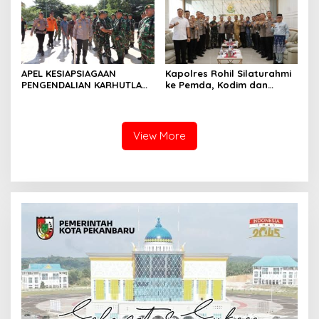
APEL KESIAPSIAGAAN
Kapolres Rohil Silaturahmi
PENGENDALIAN KARHUTLA
ke Pemda, Kodim dan
KABUPATEN ROKAN HILIR
Kejari, Perkuat Sinergitas
TAHUN 2026, PERKUAT
dan Soliditas Antar Instansi
SINERGI HADAPI MUSIM
KEMARAU DAN POTENSI EL
View More
NINO