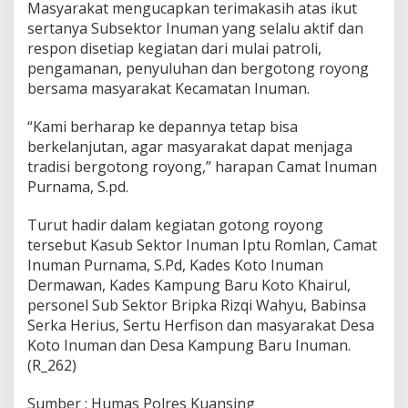
p
Masyarakat mengucapkan terimakasih atas ikut
t
sertanya Subsektor Inuman yang selalu aktif dan
a
respon disetiap kegiatan dari mulai patroli,
k
pengamanan, penyuluhan dan bergotong royong
a
n
bersama masyarakat Kecamatan Inuman.
K
e
“Kami berharap ke depannya tetap bisa
k
berkelanjutan, agar masyarakat dapat menjaga
o
tradisi bergotong royong,” harapan Camat Inuman
m
p
Purnama, S.pd.
a
k
Turut hadir dalam kegiatan gotong royong
a
tersebut Kasub Sektor Inuman Iptu Romlan, Camat
n
Inuman Purnama, S.Pd, Kades Koto Inuman
Dermawan, Kades Kampung Baru Koto Khairul,
personel Sub Sektor Bripka Rizqi Wahyu, Babinsa
Serka Herius, Sertu Herfison dan masyarakat Desa
Koto Inuman dan Desa Kampung Baru Inuman.
(R_262)
Sumber : Humas Polres Kuansing