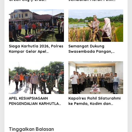
Lingkungan) Kota
Presisi Hasil Renovasi ke
Pekanbaru Bersama Dinas
Warga Pulau Jambu Kuok
Lingkungan Hidup Kota
Pekanbaru dan Tim Pakar
Siaga Karhutla 2026, Polres
Semangat Dukung
Kampar Gelar Apel
Swasembada Pangan,
Bersama TNI dan Instansi
Kapolsek Kampar Turun
Terkait
Langsung Panen Jagung di
Sendayan
APEL KESIAPSIAGAAN
Kapolres Rohil Silaturahmi
PENGENDALIAN KARHUTLA
ke Pemda, Kodim dan
KABUPATEN ROKAN HILIR
Kejari, Perkuat Sinergitas
TAHUN 2026, PERKUAT
dan Soliditas Antar Instansi
SINERGI HADAPI MUSIM
KEMARAU DAN POTENSI EL
Tinggalkan Balasan
NINO