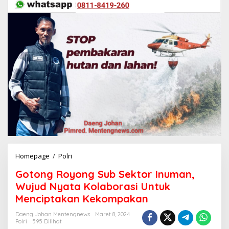
Homepage
/
Polri
G
o
Gotong Royong Sub Sektor Inuman,
t
o
Wujud Nyata Kolaborasi Untuk
n
Menciptakan Kekompakan
g
R
Daeng Johan Mentengnews
Maret 8, 2024
o
Polri
595 Dilihat