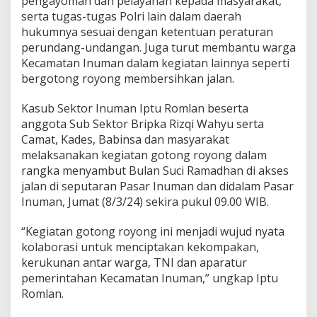
pengayoman dan pelayanan kepada masyarakat,
N
y
serta tugas-tugas Polri lain dalam daerah
a
hukumnya sesuai dengan ketentuan peraturan
t
perundang-undangan. Juga turut membantu warga
a
Kecamatan Inuman dalam kegiatan lainnya seperti
K
bergotong royong membersihkan jalan.
o
l
a
Kasub Sektor Inuman Iptu Romlan beserta
b
anggota Sub Sektor Bripka Rizqi Wahyu serta
o
Camat, Kades, Babinsa dan masyarakat
r
melaksanakan kegiatan gotong royong dalam
a
s
rangka menyambut Bulan Suci Ramadhan di akses
i
jalan di seputaran Pasar Inuman dan didalam Pasar
U
Inuman, Jumat (8/3/24) sekira pukul 09.00 WIB.
n
t
“Kegiatan gotong royong ini menjadi wujud nyata
u
k
kolaborasi untuk menciptakan kekompakan,
M
kerukunan antar warga, TNI dan aparatur
e
pemerintahan Kecamatan Inuman,” ungkap Iptu
n
Romlan.
c
i