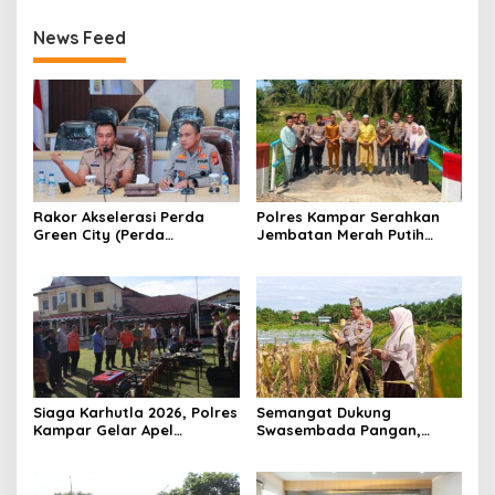
News Feed
Rakor Akselerasi Perda
Polres Kampar Serahkan
Green City (Perda
Jembatan Merah Putih
Lingkungan) Kota
Presisi Hasil Renovasi ke
Pekanbaru Bersama Dinas
Warga Pulau Jambu Kuok
Lingkungan Hidup Kota
Pekanbaru dan Tim Pakar
Siaga Karhutla 2026, Polres
Semangat Dukung
Kampar Gelar Apel
Swasembada Pangan,
Bersama TNI dan Instansi
Kapolsek Kampar Turun
Terkait
Langsung Panen Jagung di
Sendayan