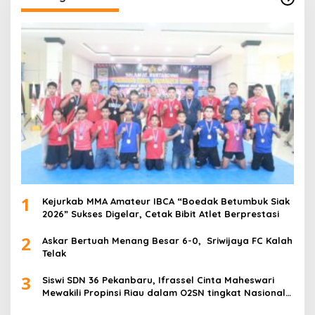
1
Kejurkab MMA Amateur IBCA “Boedak Betumbuk Siak
2026” Sukses Digelar, Cetak Bibit Atlet Berprestasi
2
Askar Bertuah Menang Besar 6-0, Sriwijaya FC Kalah
Telak
3
Siswi SDN 36 Pekanbaru, Ifrassel Cinta Maheswari
Mewakili Propinsi Riau dalam O2SN tingkat Nasional
2025 di Cabor Senam Putri