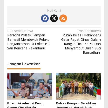
Ikuti Kami
N
Pos sebelumnya
Pos berikutnya
Personil Polsek Tampan
Rutan Kelas I Pekanbaru
a
Berhasil Membekuk Pelaku
Gelar Rapat Dinas Dalam
v
Pengancaman Di Loket PT.
Rangka HBP Ke 60 Dan
Sari Kencana Pekanbaru
Menyambut Bulan Suci
i
Ramadhan
g
Jangan Lewatkan
a
s
i
p
o
s
Rakor Akselerasi Perda
Polres Kampar Serahkan
Green City (Perda
Jembatan Merah Putih