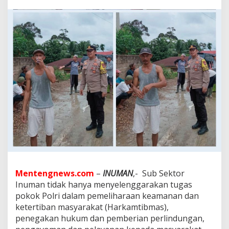
y
o
n
g
S
u
b
S
e
k
t
o
r
I
n
u
m
a
n
Mentengnews.com
–
INUMAN
,- Sub Sektor
,
Inuman tidak hanya menyelenggarakan tugas
W
u
pokok Polri dalam pemeliharaan keamanan dan
j
ketertiban masyarakat (Harkamtibmas),
u
penegakan hukum dan pemberian perlindungan,
d