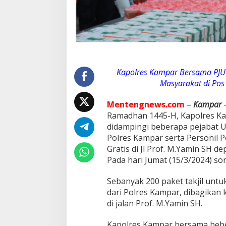
i
-
b
a
g
i
T
a
Kapolres Kampar Bersama PJU 
k
Masyarakat di Po
j
i
l
Mentengnews.com
–
Kampar
–
u
Ramadhan 1445-H, Kapolres K
n
didampingi beberapa pejabat U
t
Polres Kampar serta Personil 
u
Gratis di Jl Prof. M.Yamin SH
k
M
Pada hari Jumat (15/3/2024) sor
a
s
Sebanyak 200 paket takjil unt
y
dari Polres Kampar, dibagikan
a
di jalan Prof. M.Yamin SH.
r
a
k
Kapolres Kampar bersama bebe