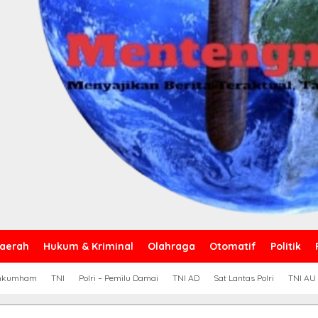
aerah
Hukum & Kriminal
Olahraga
Otomatif
Politik
nkumham
TNI
Polri – Pemilu Damai
TNI AD
Sat Lantas Polri
TNI AU