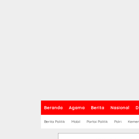
Beranda
Agama
Berita
Nasional
D
Berita Politik
Mobil
Partai Politik
Polri
Keme