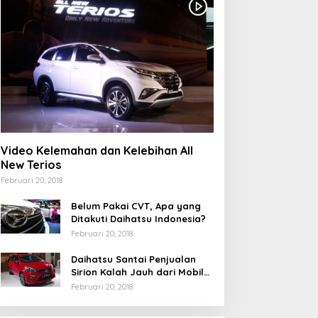
Video Kelemahan dan Kelebihan All
New Terios
Februari 20, 2018
Belum Pakai CVT, Apa yang
Ditakuti Daihatsu Indonesia?
Februari 20, 2018
Daihatsu Santai Penjualan
Sirion Kalah Jauh dari Mobil
LCGC
Februari 20, 2018