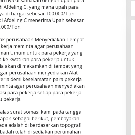
ah nya di samakan dengan upah para
di Afdeling C, yang mana upah para
ya di hargai sebesar 100.000/Ton,
di Afdeling C menerima Upah sebesar
.000/Ton.
ihak perusahaan Menyediakan Tempat
pekerja meminta agar perusahaan
man Umum untuk para pekerja yang
ga ke kwatiran para pekerja untuk
ia akan di makamkan di tempat yang
 agar perusahaan menyediakan Alat
kerja demi keselamatan para pekerja
meminta agar perusahaan menyediakan
asi para pekerja setiap para pekerja
 bekerja.
las surat somasi kami pada tanggal
apan sebagai berikut, pembayaran
eda adalah di berdasarkan topografi
ibadah telah di sediakan perumahan