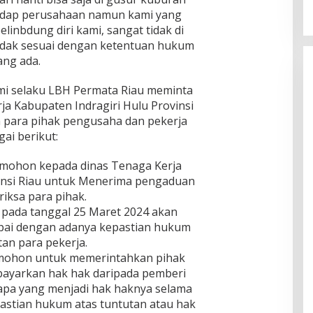
hadap perusahaan namun kami yang
linbdung diri kami, sangat tidak di
tidak sesuai dengan ketentuan hukum
ang ada.
ami selaku LBH Permata Riau meminta
ja Kabupaten Indragiri Hulu Provinsi
 para pihak pengusaha dan pekerja
ai berikut:
emohon kepada dinas Tenaga Kerja
vinsi Riau untuk Menerima pengaduan
iksa para pihak.
 pada tanggal 25 Maret 2024 akan
ai dengan adanya kepastian hukum
tan para pekerja.
emohon untuk memerintahkan pihak
ayarkan hak hak daripada pemberi
 apa yang menjadi hak haknya selama
pastian hukum atas tuntutan atau hak