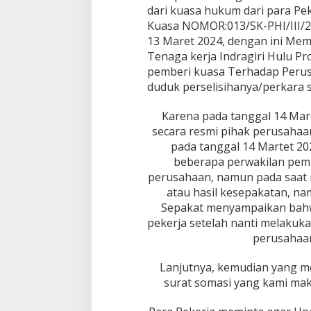
dari kuasa hukum dari para Pe
m
a
Kuasa NOMOR:013/SK-PHI/III/
t
13 Maret 2024, dengan ini Me
a
Tenaga kerja Indragiri Hulu Pr
I
pemberi kuasa Terhadap Perus
n
duduk perselisihanya/perkara s
d
o
n
Karena pada tanggal 14 Mar
e
secara resmi pihak perusahaa
s
pada tanggal 14 Martet 2
i
beberapa perwakilan pemb
a
M
perusahaan, namun pada saat it
i
atau hasil kesepakatan, n
n
Sepakat menyampaikan bahwa
t
pekerja setelah nanti melakuk
a
H
perusahaan,
a
k
Lanjutnya, kemudian yang me
n
surat somasi yang kami maks
y
a
d