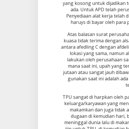
a
yang kosong untuk dijadikan 
n
ada. Untuk APD telah perus
g
Penyediaan alat kerja telah
a
n
haruys di bayar oleh para p
Atas balasan surat perusah
kuasa tidak terima dengan alsa
antara afedling C dengan afdel
lokasi yang sama, namun ak
lakukan oleh perusahaan sa
mana saat ini, upah yang ter
jutaan atau sangat jauh dibaw
gunakan saat ini adalah a
t
TPU sangat di harpkan oleh p
keluarga/karyawan yang menin
makamkan dan juga tidak aka
dugaan di kemudian hari,
meninggal dunia lalu di maka
ijin untuk TPU, di kemudian h