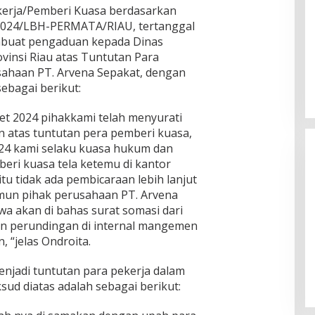
kerja/Pemberi Kuasa berdasarkan
2024/LBH-PERMATA/RIAU, tertanggal
mbuat pengaduan kepada Dinas
ovinsi Riau atas Tuntutan Para
ahaan PT. Arvena Sepakat, dengan
ebagai berikut:
et 2024 pihakkami telah menyurati
n atas tuntutan pera pemberi kuasa,
024 kami selaku kuasa hukum dan
eri kuasa tela ketemu di kantor
u tidak ada pembicaraan lebih lanjut
amun pihak perusahaan PT. Arvena
 akan di bahas surat somasi dari
an perundingan di internal mangemen
Kegaduhan Yang Membuat
 “jelas Ondroita.
Sejumlah Tokoh Semakin Santer
Menjadi Buah Bibir Masyarakat
Di Politik
|
Mei 6, 2026
njadi tuntutan para pekerja dalam
ud diatas adalah sebagai berikut: