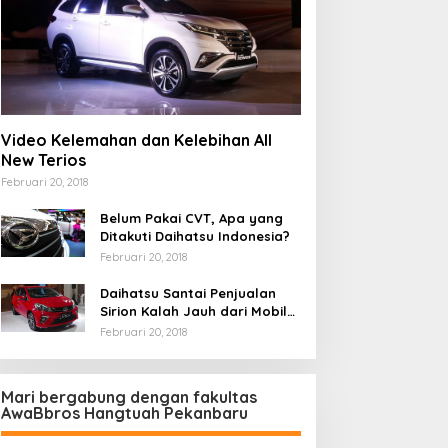
Video Kelemahan dan Kelebihan All
New Terios
Februari 20, 2018
Belum Pakai CVT, Apa yang
Ditakuti Daihatsu Indonesia?
Februari 20, 2018
Daihatsu Santai Penjualan
Sirion Kalah Jauh dari Mobil
LCGC
Februari 20, 2018
Mari bergabung dengan fakultas
AwaBbros Hangtuah Pekanbaru