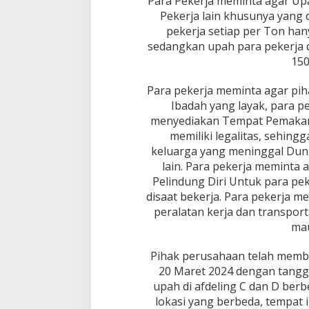
Para Pekerja meminta agar Up
a
Pekerja lain khusunya yang 
n
pekerja setiap per Ton han
B
sedangkan upah para pekerja 
e
150
r
h
a
Para pekerja meminta agar p
r
Ibadah yang layak, para 
a
menyediakan Tempat Pemaka
p
memiliki legalitas, sehing
D
i
keluarga yang meninggal Dun
s
lain. Para pekerja meminta
n
Pelindung Diri Untuk para pe
a
disaat bekerja. Para pekerja 
k
peralatan kerja dan transport
e
r
mau
T
u
Pihak perusahaan telah memba
r
20 Maret 2024 dengan tangg
u
upah di afdeling C dan D berb
n
T
lokasi yang berbeda, tempat 