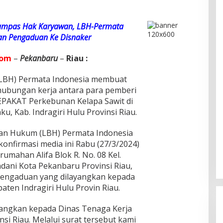
Rampas Hak Karyawan, LBH-Permata
an Pengaduan Ke Disnaker
com
–
Pekanbaru
–
Riau :
LBH) Permata Indonesia membuat
hubungan kerja antara para pemberi
EPAKAT Perkebunan Kelapa Sawit di
ku, Kab. Indragiri Hulu Provinsi Riau.
n Hukum (LBH) Permata Indonesia
konfirmasi media ini Rabu (27/3/2024)
erumahan Alifa Blok R. No. 08 Kel.
dani Kota Pekanbaru Provinsi Riau,
engaduan yang dilayangkan kepada
ten Indragiri Hulu Provin Riau.
yangkan kepada Dinas Tenaga Kerja
si Riau. Melalui surat tersebut kami