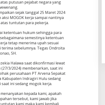
u atas putusan pejabat negara yang
wewenang.
ampaikan sejak tanggal 25 Maret 2024
n aksi MOGOK kerja sampai nantinya
atas tuntutan para pekerja.
uai ketentuan hukum sehingga para
 sebagaimana semestinya ketentuan
erja tetap menerima upah sesuai
i terima sebelumnya. Tegas Ondroita
onao, SH.
ekia Halawa saat dikonfirmasi lewat
 (27/3/2024) membenarkan, saat ini
pihak perusahaan PT Arvena Sepakat
a Kabupaten Indragiri Hulu sedang
 saat ini sedang mogok kerja.
 menanyakan kepada kami, apakah
upahan tersebut, kami jawab jika
untutan kami maka kami kembali