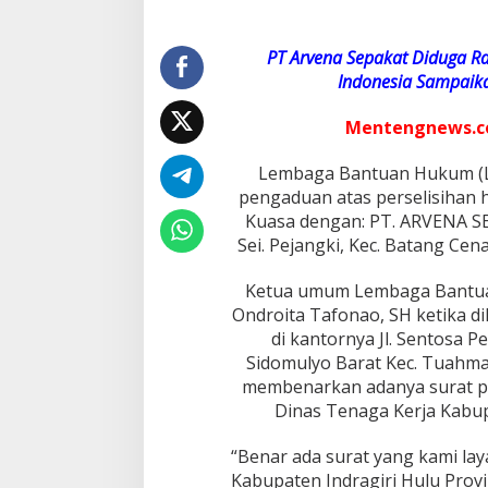
r
v
e
PT Arvena Sepakat Diduga 
n
Indonesia Sampaik
a
S
Mentengnews.
e
p
Lembaga Bantuan Hukum (
a
k
pengaduan atas perselisihan 
a
Kuasa dengan: PT. ARVENA S
t
Sei. Pejangki, Kec. Batang Cena
M
e
Ketua umum Lembaga Bantua
l
a
Ondroita Tafonao, SH ketika di
l
di kantornya Jl. Sentosa P
u
Sidomulyo Barat Kec. Tuahma
i
membenarkan adanya surat p
L
B
Dinas Tenaga Kerja Kabupa
H
P
“Benar ada surat yang kami la
e
Kabupaten Indragiri Hulu Provin
r