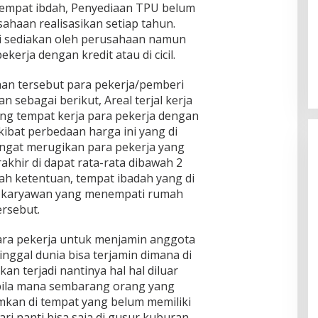
tempat ibdah, Penyediaan TPU belum
ahaan realisasikan setiap tahun.
 di sediakan oleh perusahaan namun
ekerja dengan kredit atau di cicil.
aan tersebut para pekerja/pemberi
n sebagai berikut, Areal terjal kerja
ing tempat kerja para pekerja dengan
ibat perbedaan harga ini yang di
ngat merugikan para pekerja yang
akhir di dapat rata-rata dibawah 2
ah ketentuan, tempat ibadah yang di
da karyawan yang menempati rumah
ersebut.
ara pekerja untuk menjamin anggota
ggal dunia bisa terjamin dimana di
n terjadi nantinya hal hal diluar
 bila mana sembarang orang yang
mkan di tempat yang belum memiliki
ari nanti bisa saja di gusur kuburan