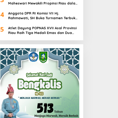
Maheswari Mewakili Propinsi Riau dalam
O2SN tingkat Nasional 2025 di Cabor
4
Senam Putri
Anggota DPR RI Komisi VII Hj.
Rahmawati, SH Buka Turnamen Terbuka
Mini Soccer 2K25, Diikuti 29 Tim Pria dan
5
Wanita di Kalimantan Utara
Atlet Dayung POPNAS XVII Asal Provinsi
Riau Raih Tiga Medali Emas dan Dua
Perak.