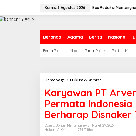
L
e
Kamis, 6 Agustus 2026
Box Redaksi Mentengn
w
a
tutup
t
i
k
Beranda
Agama
Berita
Nasional
D
e
k
Berita Politik
Mobil
Partai Politik
Polri
Keme
o
n
t
e
n
Homepage
/
Hukum & Kriminal
K
a
Karyawan PT Arven
r
y
Permata Indonesia
a
w
Berharap Disnaker
a
n
P
Daeng Johan Mentengnews
Maret 29, 2024
T
Hukum & Kriminal
734 Dilihat
A