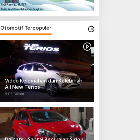
Otomotif Terpopuler
Video Kelemahan dan Kelebihan
All New Terios
5415 Dilihat
Daihatsu Santai Penjualan Sirion