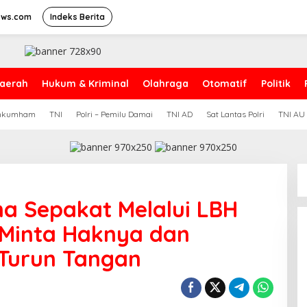
ews.com
Indeks Berita
aerah
Hukum & Kriminal
Olahraga
Otomatif
Politik
nkumham
TNI
Polri – Pemilu Damai
TNI AD
Sat Lantas Polri
TNI AU
a Sepakat Melalui LBH
 Minta Haknya dan
 Turun Tangan