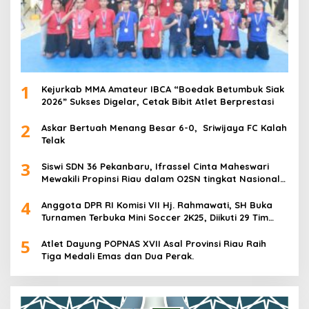
1
Kejurkab MMA Amateur IBCA “Boedak Betumbuk Siak
2026” Sukses Digelar, Cetak Bibit Atlet Berprestasi
2
Askar Bertuah Menang Besar 6-0, Sriwijaya FC Kalah
Telak
3
Siswi SDN 36 Pekanbaru, Ifrassel Cinta Maheswari
Mewakili Propinsi Riau dalam O2SN tingkat Nasional
2025 di Cabor Senam Putri
4
Anggota DPR RI Komisi VII Hj. Rahmawati, SH Buka
Turnamen Terbuka Mini Soccer 2K25, Diikuti 29 Tim
Pria dan Wanita di Kalimantan Utara
5
Atlet Dayung POPNAS XVII Asal Provinsi Riau Raih
Tiga Medali Emas dan Dua Perak.