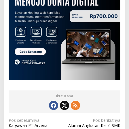
Ikuti Kami
N
Pos sebelumnya
Pos berikutnya
Karyawan PT Arvena
Alumni Angkatan Ke- 6 SMK