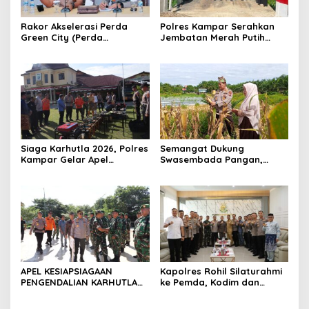
Rakor Akselerasi Perda
Polres Kampar Serahkan
Green City (Perda
Jembatan Merah Putih
Lingkungan) Kota
Presisi Hasil Renovasi ke
Pekanbaru Bersama Dinas
Warga Pulau Jambu Kuok
Lingkungan Hidup Kota
Pekanbaru dan Tim Pakar
Siaga Karhutla 2026, Polres
Semangat Dukung
Kampar Gelar Apel
Swasembada Pangan,
Bersama TNI dan Instansi
Kapolsek Kampar Turun
Terkait
Langsung Panen Jagung di
Sendayan
APEL KESIAPSIAGAAN
Kapolres Rohil Silaturahmi
PENGENDALIAN KARHUTLA
ke Pemda, Kodim dan
KABUPATEN ROKAN HILIR
Kejari, Perkuat Sinergitas
TAHUN 2026, PERKUAT
dan Soliditas Antar Instansi