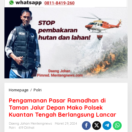
Homepage
/
Polri
P
e
Pengamanan Pasar Ramadhan di
n
g
Taman Jalur Depan Mako Polsek
a
Kuantan Tengah Berlangsung Lancar
m
a
Daeng Johan Mentengnews
Maret 29, 2024
n
Polri
619 Dilihat