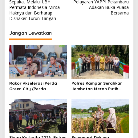
a
Sepakat Melalui LBH
Pelayaran YAPPI Pekanbaru
v
Permata Indonesia Minta
Adakan Buka Puasa
Haknya dan Berharap
Bersama
i
Disnaker Turun Tangan
g
Jangan Lewatkan
a
s
i
p
o
s
Rakor Akselerasi Perda
Polres Kampar Serahkan
Green City (Perda
Jembatan Merah Putih
Lingkungan) Kota
Presisi Hasil Renovasi ke
Pekanbaru Bersama Dinas
Warga Pulau Jambu Kuok
Lingkungan Hidup Kota
Pekanbaru dan Tim Pakar
Siaga Karhutla 2026, Polres
Semangat Dukung