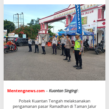
a
n
P
a
s
a
r
R
a
m
a
d
h
a
n
d
i
T
a
m
a
Mentengnews.com
–
Kuantan Singingi
:
n
J
Polsek Kuantan Tengah melaksanakan
a
l
pengamanan pasar Ramadhan di Taman Jalur