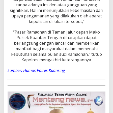
e
tanpa adanya insiden atau gangguan yang
n
signifikan. Hal ini menunjukkan keberhasilan dari
g
a
upaya pengamanan yang dilakukan oleh aparat
h
kepolisian di lokasi tersebut,”
B
e
“Pasar Ramadhan di Taman Jalur depan Mako
r
Polsek Kuantan Tengah diharapkan dapat
l
a
berlangsung dengan lancar dan memberikan
n
manfaat bagi masyarakat dalam memenuhi
g
kebutuhan selama bulan suci Ramadhan,” tutup
s
Kapolres mengakhiri keterangannya.
u
n
g
Sumber: Humas Polres Kuansing
L
a
n
c
a
r