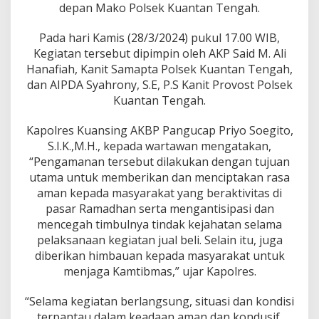
u
depan Mako Polsek Kuantan Tengah.
r
D
Pada hari Kamis (28/3/2024) pukul 17.00 WIB,
e
Kegiatan tersebut dipimpin oleh AKP Said M. Ali
p
a
Hanafiah, Kanit Samapta Polsek Kuantan Tengah,
n
dan AIPDA Syahrony, S.E, P.S Kanit Provost Polsek
M
Kuantan Tengah.
a
k
Kapolres Kuansing AKBP Pangucap Priyo Soegito,
o
P
S.I.K.,M.H., kepada wartawan mengatakan,
o
“Pengamanan tersebut dilakukan dengan tujuan
l
utama untuk memberikan dan menciptakan rasa
s
aman kepada masyarakat yang beraktivitas di
e
k
pasar Ramadhan serta mengantisipasi dan
K
mencegah timbulnya tindak kejahatan selama
u
pelaksanaan kegiatan jual beli. Selain itu, juga
a
diberikan himbauan kepada masyarakat untuk
n
menjaga Kamtibmas,” ujar Kapolres.
t
a
n
“Selama kegiatan berlangsung, situasi dan kondisi
T
terpantau dalam keadaan aman dan kondusif,