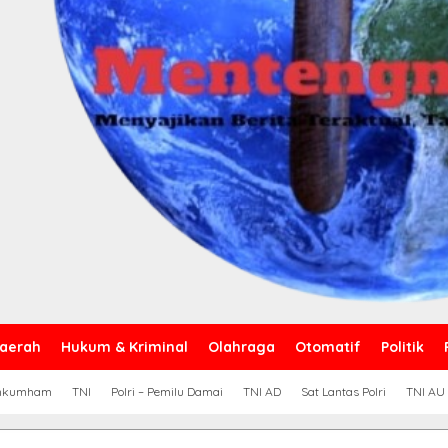
aerah
Hukum & Kriminal
Olahraga
Otomatif
Politik
nkumham
TNI
Polri – Pemilu Damai
TNI AD
Sat Lantas Polri
TNI AU