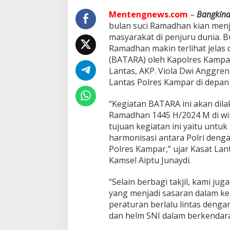
a
n
Mentengnews.com
–
Bangkina
B
bulan suci Ramadhan kian menja
A
masyarakat di penjuru dunia. B
T
Ramadhan makin terlihat jelas
A
R
(BATARA) oleh Kapolres Kampar
A
Lantas, AKP. Viola Dwi Anggren
S
Lantas Polres Kampar di depan
e
l
“Kegiatan BATARA ini akan dil
a
m
Ramadhan 1445 H/2024 M di wi
a
tujuan kegiatan ini yaitu unt
B
harmonisasi antara Polri deng
u
Polres Kampar,” ujar Kasat Lan
l
Kamsel Aiptu Junaydi.
a
n
S
“Selain berbagi takjil, kami j
u
yang menjadi sasaran dalam keg
c
peraturan berlalu lintas deng
i
dan helm SNI dalam berkendar
R
a