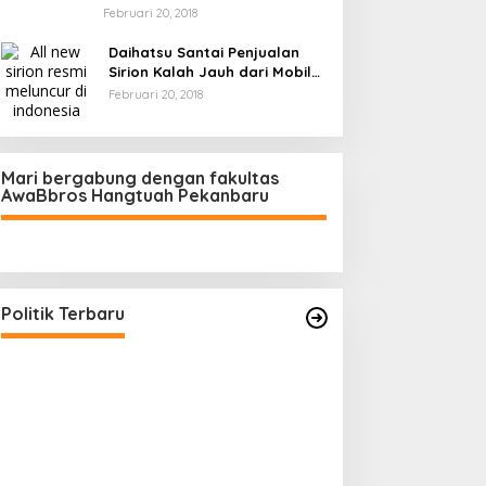
Februari 20, 2018
Daihatsu Santai Penjualan
Sirion Kalah Jauh dari Mobil
LCGC
Februari 20, 2018
Mari bergabung dengan fakultas
AwaBbros Hangtuah Pekanbaru
Prof Sutan Nasomal: Dua Negara
“Jago” Siaga Perang, Presiden RI
Pihak Kemana?
Di Politik
|
Januari 18, 2026
Politik Terbaru
ZAHRUL FAUZI : T
Kepemimpinan Go