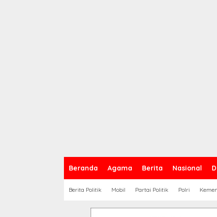
Beranda
Agama
Berita
Nasional
D
Berita Politik
Mobil
Partai Politik
Polri
Keme