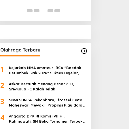
Digital
Di Nasional, Politik
|
Ok
Olahraga Terbaru
1
Kejurkab MMA Amateur IBCA “Boedak
Betumbuk Siak 2026” Sukses Digelar,
Cetak Bibit Atlet Berprestasi
2
Askar Bertuah Menang Besar 6-0,
Sriwijaya FC Kalah Telak
3
Siswi SDN 36 Pekanbaru, Ifrassel Cinta
Maheswari Mewakili Propinsi Riau dalam
O2SN tingkat Nasional 2025 di Cabor
4
Senam Putri
Anggota DPR RI Komisi VII Hj.
Rahmawati, SH Buka Turnamen Terbuka
Mini Soccer 2K25, Diikuti 29 Tim Pria dan