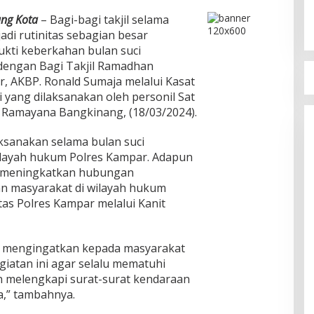
ng Kota
– Bagi-bagi takjil selama
di rutinitas sebagian besar
ukti keberkahan bulan suci
 dengan Bagi Takjil Ramadhan
, AKBP. Ronald Sumaja melalui Kasat
i yang dilaksanakan oleh personil Sat
 Ramayana Bangkinang, (18/03/2024).
aksanakan selama bulan suci
layah hukum Polres Kampar. Adapun
uk meningkatkan hubungan
an masyarakat di wilayah hukum
tas Polres Kampar melalui Kanit
uga mengingatkan kepada masyarakat
iatan ini agar selalu mematuhi
an melengkapi surat-surat kendaraan
a,” tambahnya.