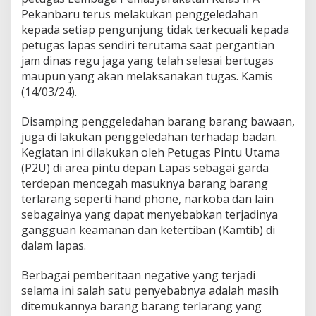
e
Pekanbaru terus melakukan penggeledahan
n
c
kepada setiap pengunjung tidak terkecuali kepada
e
petugas lapas sendiri terutama saat pergantian
g
jam dinas regu jaga yang telah selesai bertugas
a
maupun yang akan melaksanakan tugas. Kamis
h
(14/03/24).
M
a
s
Disamping penggeledahan barang barang bawaan,
u
juga di lakukan penggeledahan terhadap badan.
k
Kegiatan ini dilakukan oleh Petugas Pintu Utama
n
(P2U) di area pintu depan Lapas sebagai garda
y
a
terdepan mencegah masuknya barang barang
B
terlarang seperti hand phone, narkoba dan lain
a
sebagainya yang dapat menyebabkan terjadinya
r
gangguan keamanan dan ketertiban (Kamtib) di
a
n
dalam lapas.
g
T
Berbagai pemberitaan negative yang terjadi
e
selama ini salah satu penyebabnya adalah masih
r
ditemukannya barang barang terlarang yang
l