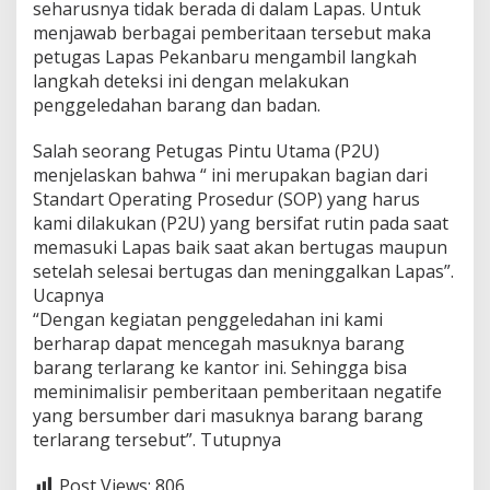
a
seharusnya tidak berada di dalam Lapas. Untuk
r
menjawab berbagai pemberitaan tersebut maka
a
petugas Lapas Pekanbaru mengambil langkah
n
langkah deteksi ini dengan melakukan
g
penggeledahan barang dan badan.
D
i
d
Salah seorang Petugas Pintu Utama (P2U)
a
menjelaskan bahwa “ ini merupakan bagian dari
l
Standart Operating Prosedur (SOP) yang harus
a
kami dilakukan (P2U) yang bersifat rutin pada saat
m
L
memasuki Lapas baik saat akan bertugas maupun
a
setelah selesai bertugas dan meninggalkan Lapas”.
p
Ucapnya
a
“Dengan kegiatan penggeledahan ini kami
s
berharap dapat mencegah masuknya barang
barang terlarang ke kantor ini. Sehingga bisa
meminimalisir pemberitaan pemberitaan negatife
yang bersumber dari masuknya barang barang
terlarang tersebut”. Tutupnya
Post Views:
806