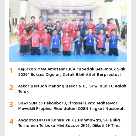
1
Kejurkab MMA Amateur IBCA “Boedak Betumbuk Siak
2026” Sukses Digelar, Cetak Bibit Atlet Berprestasi
2
Askar Bertuah Menang Besar 6-0, Sriwijaya FC Kalah
Telak
3
Siswi SDN 36 Pekanbaru, Ifrassel Cinta Maheswari
Mewakili Propinsi Riau dalam O2SN tingkat Nasional
2025 di Cabor Senam Putri
4
Anggota DPR RI Komisi VII Hj. Rahmawati, SH Buka
Turnamen Terbuka Mini Soccer 2K25, Diikuti 29 Tim
Pria dan Wanita di Kalimantan Utara