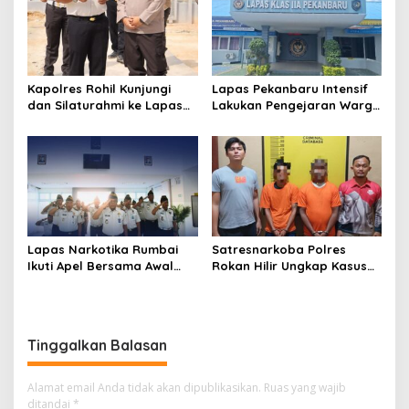
Kapolres Rohil Kunjungi
Lapas Pekanbaru Intensif
dan Silaturahmi ke Lapas
Lakukan Pengejaran Warga
Kelas IIA Bagan Siapiapi,
Binaan yang Melarikan Diri,
Perkuat Sinergitas dan
Libatkan Tim Gabungan
Kolaborasi Antar instansi
Lapas, Kanwil, dan
Kepolisian
Lapas Narkotika Rumbai
Satresnarkoba Polres
Ikuti Apel Bersama Awal
Rokan Hilir Ungkap Kasus
Bulan Kementerian
Peredaran Sabu 8,8 Gram,
Dua Tersangka Diamankan
Tinggalkan Balasan
Alamat email Anda tidak akan dipublikasikan.
Ruas yang wajib
ditandai
*