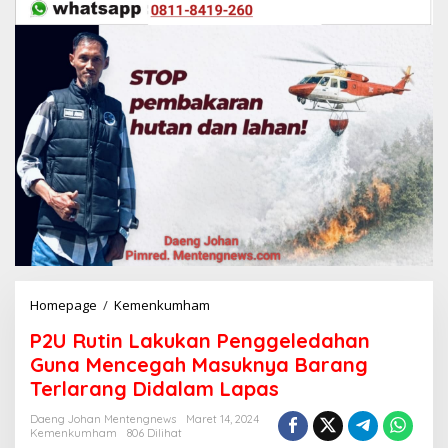
Homepage
/
Kemenkumham
P
2
P2U Rutin Lakukan Penggeledahan
U
R
Guna Mencegah Masuknya Barang
u
Terlarang Didalam Lapas
t
i
Daeng Johan Mentengnews
Maret 14, 2024
n
Kemenkumham
806 Dilihat