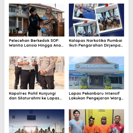
Pelecehan Berkedok SOP:
Kalapas Narkotika Rumbai
Wanita Lansia Hingga Anak
Ikuti Pengarahan Dirjenpas,
Digerayangi, Agus
Fokus Penguatan Integritas
Andrianto Desak Segera
dan Persiapan Remisi 17
Copot Kalapas!
Agustus
Kapolres Rohil Kunjungi
Lapas Pekanbaru Intensif
dan Silaturahmi ke Lapas
Lakukan Pengejaran Warga
Kelas IIA Bagan Siapiapi,
Binaan yang Melarikan Diri,
Perkuat Sinergitas dan
Libatkan Tim Gabungan
Kolaborasi Antar instansi
Lapas, Kanwil, dan
Kepolisian