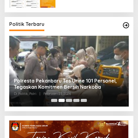
Politik Terbaru
Polresta Pekanbaru Tes Urine 101 Personel,
P
Tegaskan Komitmen Bersih Narkoba
S
Di Politik, Polri
|
Februari 23, 2026
Di 