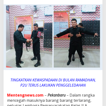
L
a
k
u
k
a
n
P
e
n
g
g
e
l
e
d
a
h
a
TINGKATKAN KEWASPADAAN DI BULAN RAMADHAN,
n
P2U TERUS LAKUKAN PENGGELEDAHAN
G
u
n
Mentengnews.com
–
Pekanbaru
– Dalam rangka
a
mencegah masuknya barang barang terlarang,
M
petugas Lembaga Pemasyarakatan Kelas II A