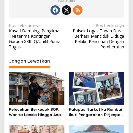
Ikuti Kami
N
Pos sebelumnya
Pos berikutnya
Kasad Dampingi Panglima
Polsek Logas Tanah Darat
a
TNI terima Kontingen
Berhasil Menciduk Diduga
v
Garuda XXIII-Q/Unifil Purna
Pelaku Pencurian Dengan
Tugas
Pemberatan
i
g
Jangan Lewatkan
a
s
i
p
o
s
Pelecehan Berkedok SOP:
Kalapas Narkotika Rumbai
Wanita Lansia Hingga Anak
Ikuti Pengarahan Dirjenpas,
Digerayangi, Agus
Fokus Penguatan Integritas
Andrianto Desak Segera
dan Persiapan Remisi 17
Copot Kalapas!
Agustus