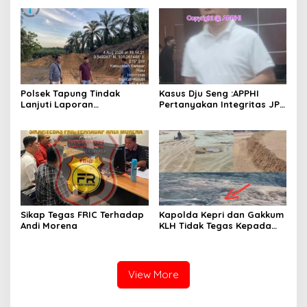
Indonesia
Polsek Tapung Tindak
Kasus Dju Seng :APPHI
Lanjuti Laporan
Pertanyakan Integritas JPU
Masyarakat Terkait
Kejagung dan Dugaan
Penambangan Ilegal di
“Main Mata” Kroni Eks-
Desa Bencah Kelubi
Jampidsus
Sikap Tegas FRIC Terhadap
Kapolda Kepri dan Gakkum
Andi Morena
KLH Tidak Tegas Kepada
Korporasi Pencucian Pasir
dan Penimbunan Pesisir di
Teluk Mata Ikan
View More