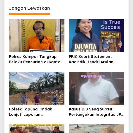
g
Jangan Lewatkan
a
s
i
p
o
s
Polres Kampar Tangkap
FRIC Kepri: Statement
Pelaku Pencurian di Kantor
Kadisdik Hendri Arulan
Balai Penyuluhan
Melukai Nurani Bangsa
Indonesia
Polsek Tapung Tindak
Kasus Dju Seng :APPHI
Lanjuti Laporan
Pertanyakan Integritas JPU
Masyarakat Terkait
Kejagung dan Dugaan
Penambangan Ilegal di
“Main Mata” Kroni Eks-
Desa Bencah Kelubi
Jampidsus