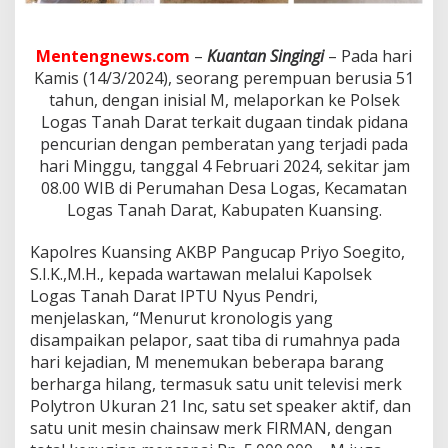
i
d
u
Mentengnews.com
–
Kuantan Singingi
– Pada hari
k
D
Kamis (14/3/2024), seorang perempuan berusia 51
i
tahun, dengan inisial M, melaporkan ke Polsek
d
Logas Tanah Darat terkait dugaan tindak pidana
u
pencurian dengan pemberatan yang terjadi pada
g
hari Minggu, tanggal 4 Februari 2024, sekitar jam
a
P
08.00 WIB di Perumahan Desa Logas, Kecamatan
e
Logas Tanah Darat, Kabupaten Kuansing.
l
a
Kapolres Kuansing AKBP Pangucap Priyo Soegito,
k
S.I.K.,M.H., kepada wartawan melalui Kapolsek
u
P
Logas Tanah Darat IPTU Nyus Pendri,
e
menjelaskan, “Menurut kronologis yang
n
disampaikan pelapor, saat tiba di rumahnya pada
c
hari kejadian, M menemukan beberapa barang
u
r
berharga hilang, termasuk satu unit televisi merk
i
Polytron Ukuran 21 Inc, satu set speaker aktif, dan
a
satu unit mesin chainsaw merk FIRMAN, dengan
n