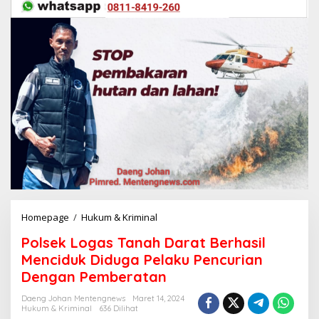
Homepage
/
Hukum & Kriminal
P
o
Polsek Logas Tanah Darat Berhasil
l
s
Menciduk Diduga Pelaku Pencurian
e
Dengan Pemberatan
k
L
Daeng Johan Mentengnews
Maret 14, 2024
o
Hukum & Kriminal
636 Dilihat