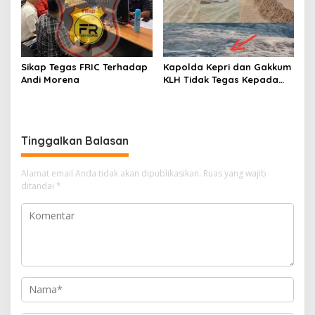
Sikap Tegas FRIC Terhadap
Kapolda Kepri dan Gakkum
Andi Morena
KLH Tidak Tegas Kepada
Korporasi Pencucian Pasir
dan Penimbunan Pesisir di
Teluk Mata Ikan
Tinggalkan Balasan
Alamat email Anda tidak akan dipublikasikan.
Ruas yang wajib
ditandai
*