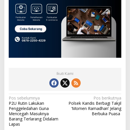
Ikuti Kami
N
Pos sebelumnya
Pos berikutnya
P2U Rutin Lakukan
Polsek Kandis Berbagi Takjil
a
Penggeledahan Guna
‘Momen Ramadhan’ Jelang
v
Mencegah Masuknya
Berbuka Puasa
Barang Terlarang Didalam
i
Lapas