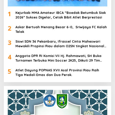
1
Kejurkab MMA Amateur IBCA “Boedak Betumbuk Siak
2026” Sukses Digelar, Cetak Bibit Atlet Berprestasi
2
Askar Bertuah Menang Besar 6-0, Sriwijaya FC Kalah
Telak
3
Siswi SDN 36 Pekanbaru, Ifrassel Cinta Maheswari
Mewakili Propinsi Riau dalam O2SN tingkat Nasional
2025 di Cabor Senam Putri
4
Anggota DPR RI Komisi VII Hj. Rahmawati, SH Buka
Turnamen Terbuka Mini Soccer 2K25, Diikuti 29 Tim
Pria dan Wanita di Kalimantan Utara
5
Atlet Dayung POPNAS XVII Asal Provinsi Riau Raih
Tiga Medali Emas dan Dua Perak.