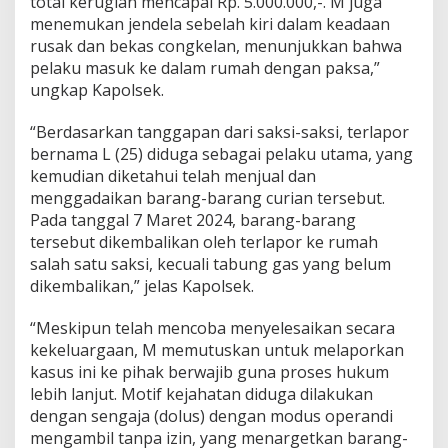
total kerugian mencapai Rp. 5.000.000,-. M juga
D
menemukan jendela sebelah kiri dalam keadaan
e
n
rusak dan bekas congkelan, menunjukkan bahwa
g
pelaku masuk ke dalam rumah dengan paksa,”
a
ungkap Kapolsek.
n
P
“Berdasarkan tanggapan dari saksi-saksi, terlapor
e
m
bernama L (25) diduga sebagai pelaku utama, yang
b
kemudian diketahui telah menjual dan
e
menggadaikan barang-barang curian tersebut.
r
Pada tanggal 7 Maret 2024, barang-barang
a
t
tersebut dikembalikan oleh terlapor ke rumah
a
salah satu saksi, kecuali tabung gas yang belum
n
dikembalikan,” jelas Kapolsek.
“Meskipun telah mencoba menyelesaikan secara
kekeluargaan, M memutuskan untuk melaporkan
kasus ini ke pihak berwajib guna proses hukum
lebih lanjut. Motif kejahatan diduga dilakukan
dengan sengaja (dolus) dengan modus operandi
mengambil tanpa izin, yang menargetkan barang-