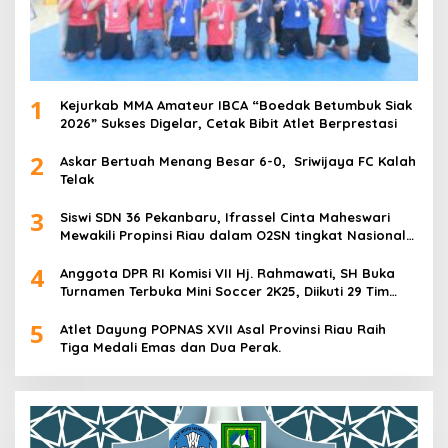
1
Kejurkab MMA Amateur IBCA “Boedak Betumbuk Siak
2026” Sukses Digelar, Cetak Bibit Atlet Berprestasi
2
Askar Bertuah Menang Besar 6-0, Sriwijaya FC Kalah
Telak
3
Siswi SDN 36 Pekanbaru, Ifrassel Cinta Maheswari
Mewakili Propinsi Riau dalam O2SN tingkat Nasional
2025 di Cabor Senam Putri
4
Anggota DPR RI Komisi VII Hj. Rahmawati, SH Buka
Turnamen Terbuka Mini Soccer 2K25, Diikuti 29 Tim
Pria dan Wanita di Kalimantan Utara
5
Atlet Dayung POPNAS XVII Asal Provinsi Riau Raih
Tiga Medali Emas dan Dua Perak.