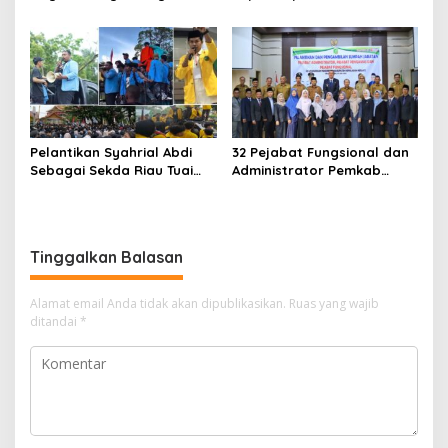
Perang, Presiden RI Pihak
di Era Digital
Kemana?
Pelantikan Syahrial Abdi
32 Pejabat Fungsional dan
Sebagai Sekda Riau Tuai
Administrator Pemkab
Kritik Mahasiswa: “Pejabat
Meranti Dilantik
Jangan Jauh dari Aktivis
Kampus”
Tinggalkan Balasan
Alamat email Anda tidak akan dipublikasikan.
Ruas yang wajib
ditandai
*