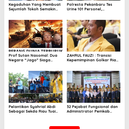
Kegaduhan Yang Membuat
Polresta Pekanbaru Tes
Sejumlah Tokoh Semakin
Urine 101 Personel,
Santer Menjadi Buah Bibir
Tegaskan Komitmen Bersih
Masyarakat
Narkoba
Prof Sutan Nasomal: Dua
ZAHRUL FAUZI : Transisi
Negara “Jago” Siaga
Kepemimpinan Golkar Riau
Perang, Presiden RI Pihak
di Era Digital
Kemana?
Pelantikan Syahrial Abdi
32 Pejabat Fungsional dan
Sebagai Sekda Riau Tuai
Administrator Pemkab
Kritik Mahasiswa: “Pejabat
Meranti Dilantik
Jangan Jauh dari Aktivis
Kampus”