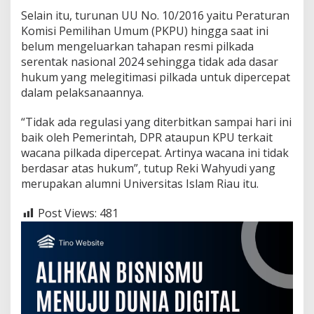
s
Selain itu, turunan UU No. 10/2016 yaitu Peraturan
H
u
Komisi Pemilihan Umum (PKPU) hingga saat ini
k
belum mengeluarkan tahapan resmi pilkada
u
serentak nasional 2024 sehingga tidak ada dasar
m
hukum yang melegitimasi pilkada untuk dipercepat
dalam pelaksanaannya.
“Tidak ada regulasi yang diterbitkan sampai hari ini
baik oleh Pemerintah, DPR ataupun KPU terkait
wacana pilkada dipercepat. Artinya wacana ini tidak
berdasar atas hukum”, tutup Reki Wahyudi yang
merupakan alumni Universitas Islam Riau itu.
Post Views:
481