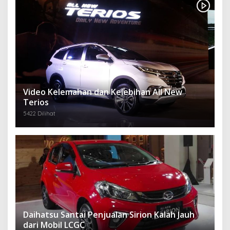
Video Kelemahan dan Kelebihan All New
Terios
5422 Dilihat
Daihatsu Santai Penjualan Sirion Kalah Jauh
dari Mobil LCGC