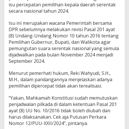
i
isu percepatan pemilihan kepala daerah serentak
W
secara nasional tahun 2024.
a
h
y
Isu ini merupakan wacana Pemerintah bersama
u
DPR sebelumnya melakukan revisi Pasal 201 ayat
d
(8) Undang-Undang Nomor 10 tahun 2016 tentang
i
Pemilihan Gubernur, Bupati, dan Walikota agar
:
T
pemungutan suara serentak nasional yang semula
i
dijadwalkan pada bulan November 2024 menjadi
d
September 2024.
a
k
Menurut pemerhati hukum, Reki Wahyudi, S.H.,
B
e
M.H., dalam pandangannya menjelaskan adanya
r
pemilihan dipercepat tidak akan terealisasi.
d
a
“Yakan, Mahkamah Konstitusi sudah memutuskan
s
penjadwalan pilkada di dalam ketentuan Pasal 201
a
r
ayat (8) UU No. 10/2016 tidak boleh diubah dan
A
harus dilaksanakan. Cek aja Putusan Perkara
t
Nomor 12/PUU-XXII/2024”, pintanya.
a