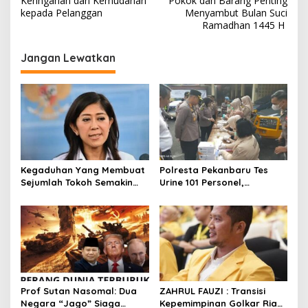
v
Keringanan dan Kemudahan
Pokok dan Barang Penting
kepada Pelanggan
Menyambut Bulan Suci
i
Ramadhan 1445 H
g
Jangan Lewatkan
a
s
i
p
o
s
Kegaduhan Yang Membuat
Polresta Pekanbaru Tes
Sejumlah Tokoh Semakin
Urine 101 Personel,
Santer Menjadi Buah Bibir
Tegaskan Komitmen Bersih
Masyarakat
Narkoba
Prof Sutan Nasomal: Dua
ZAHRUL FAUZI : Transisi
Negara “Jago” Siaga
Kepemimpinan Golkar Riau