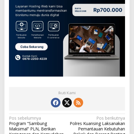
Ikuti Kami
N
Pos sebelumnya
Pos berikutnya
Program “Sambung
Polres Kuansing Laksanakan
a
Maksimal” PLN, Berikan
Pemantauan Kebutuhan