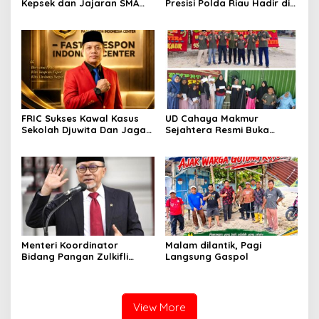
Kepsek dan Jajaran SMA
Presisi Polda Riau Hadir di
Negeri 2 Tambang Berikan
Panipahan, Salurkan
Klarifikasi
Bantuan dan Layanan
Kesehatan
FRIC Sukses Kawal Kasus
UD Cahaya Makmur
Sekolah Djuwita Dan Jaga
Sejahtera Resmi Buka
Marwah Polri Presisi
Lokasi Baru di Pekanbaru,
Santuni 20 Anak Yatim
Menteri Koordinator
Malam dilantik, Pagi
Bidang Pangan Zulkifli
Langsung Gaspol
Hasan Aktif Mendorong
Seluruh Program
Pemerintahan Presiden RI
H. Prabowo Subianto
View More