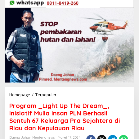
Homepage
/
Terpopuler
P
r
Program _Light Up The Dream_,
o
g
Inisiatif Mulia Insan PLN Berhasil
r
Sentuh 67 Keluarga Pra Sejahtera di
a
Riau dan Kepulauan Riau
m
_
Daeng Johan Mentengnews
Maret 17, 2024