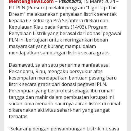
Mentengnews.com
–
Pekanbaru
, 15 Maret 2024 –
f
M
PT PLN (Persero) melalui program “Light Up The
u
Dream” melaksanakan penyalaan listrik serentak
l
kepada 67 keluarga Pra Sejahtera di Riau dan
i
Kepulauan Riau pada Kamis (14/03). Program
a
I
Penyalaan Listrik yang berasal dari donasi pegawai
n
PLN ini bertujuan untuk meringankan beban
s
masyarakat yang kurang mampu dalam
a
mendapatkan sambungan listrik secara gratis.
n
P
L
Dasmawati, salah satu penerima manfaat asal
N
Pekanbaru, Riau, mengaku bersyukur atas
B
kesempatan mendapatkan bantuan pasang baru
e
listrik secara gratis dari donasi pegawai PLN.
r
Perempuan yang berprofesi sebagai ibu rumah
h
a
tangga dan mahir dalam pembuatan ketupat ini
s
sudah lama menanti hadirnya aliran listrik di rumah
i
dikarenakan aktivitas sehari-hari yang sangat
l
terbatas.
S
e
n
“Sekarang dengan penyambungan Listrik ini, saya