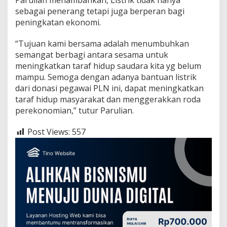
d
sebagai penerang tetapi juga berperan bagi
i
peningkatan ekonomi.
R
i
a
“Tujuan kami bersama adalah menumbuhkan
u
semangat berbagi antara sesama untuk
d
meningkatkan taraf hidup saudara kita yg belum
a
mampu. Semoga dengan adanya bantuan listrik
n
K
dari donasi pegawai PLN ini, dapat meningkatkan
e
taraf hidup masyarakat dan menggerakkan roda
p
perekonomian,” tutur Parulian.
u
l
Post Views:
557
a
u
a
n
R
i
a
u