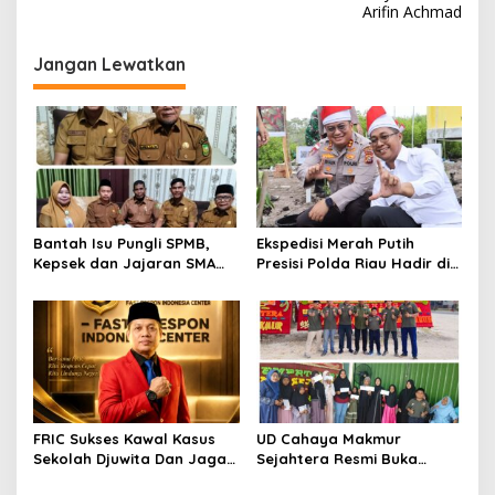
Arifin Achmad
g
a
Jangan Lewatkan
s
i
p
o
s
Bantah Isu Pungli SPMB,
Ekspedisi Merah Putih
Kepsek dan Jajaran SMA
Presisi Polda Riau Hadir di
Negeri 2 Tambang Berikan
Panipahan, Salurkan
Klarifikasi
Bantuan dan Layanan
Kesehatan
FRIC Sukses Kawal Kasus
UD Cahaya Makmur
Sekolah Djuwita Dan Jaga
Sejahtera Resmi Buka
Marwah Polri Presisi
Lokasi Baru di Pekanbaru,