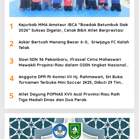
1
Kejurkab MMA Amateur IBCA “Boedak Betumbuk Siak
2026” Sukses Digelar, Cetak Bibit Atlet Berprestasi
2
Askar Bertuah Menang Besar 6-0, Sriwijaya FC Kalah
Telak
3
Siswi SDN 36 Pekanbaru, Ifrassel Cinta Maheswari
Mewakili Propinsi Riau dalam O2SN tingkat Nasional
2025 di Cabor Senam Putri
4
Anggota DPR RI Komisi VII Hj. Rahmawati, SH Buka
Turnamen Terbuka Mini Soccer 2K25, Diikuti 29 Tim
Pria dan Wanita di Kalimantan Utara
5
Atlet Dayung POPNAS XVII Asal Provinsi Riau Raih
Tiga Medali Emas dan Dua Perak.