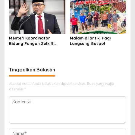
Santuni 20 Anak Yatim
Menteri Koordinator
Malam dilantik, Pagi
Bidang Pangan Zulkifli
Langsung Gaspol
Hasan Aktif Mendorong
Seluruh Program
Pemerintahan Presiden RI
H. Prabowo Subianto
Tinggalkan Balasan
Alamat email Anda tidak akan dipublikasikan.
Ruas yang wajib
ditandai
*