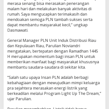
t
merasa senang bisa merasakan penerangan
u
malam hari dan melakukan banyak aktivitas di
h
rumah. Saya mengucapkan terimakasih dan
6
7
mendoakan semoga PLN tambah sukses serta
K
dapat membantu masyarakat kecil,” ungkap
e
Dasmawati.
l
u
General Manager PLN Unit Induk Distribusi Riau
a
r
dan Kepulauan Riau, Parulian Noviandri
g
mengatakan, bertepatan dengan Ramadhan 1445
a
H merupakan momentum bagi insan PLN untuk
P
memberikan manfaat bagi masyarakat khususnya
r
membantu saudara-saudara di sekitar kita.
a
S
e
“Salah satu upaya Insan PLN adalah berbagi
j
kebahagiaan dengan mewujudkan mimpi keluarga
a
pra sejahtera merasakan energi listrik yang
h
berkeadilan melalui Program Light Up The Dream,”
t
e
ujar Parulian.
r
a
Parulian menambahkan, Listrik tidak hanya