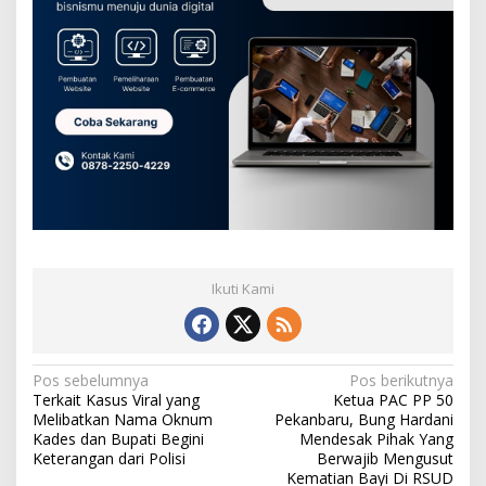
Ikuti Kami
N
Pos sebelumnya
Pos berikutnya
Terkait Kasus Viral yang
Ketua PAC PP 50
a
Melibatkan Nama Oknum
Pekanbaru, Bung Hardani
v
Kades dan Bupati Begini
Mendesak Pihak Yang
Keterangan dari Polisi
Berwajib Mengusut
i
Kematian Bayi Di RSUD