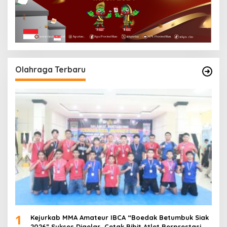
Olahraga Terbaru
1
Kejurkab MMA Amateur IBCA “Boedak Betumbuk Siak
2026” Sukses Digelar, Cetak Bibit Atlet Berprestasi