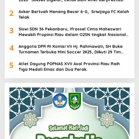
2
Askar Bertuah Menang Besar 6-0, Sriwijaya FC Kalah
Telak
3
Siswi SDN 36 Pekanbaru, Ifrassel Cinta Maheswari
Mewakili Propinsi Riau dalam O2SN tingkat Nasional
2025 di Cabor Senam Putri
4
Anggota DPR RI Komisi VII Hj. Rahmawati, SH Buka
Turnamen Terbuka Mini Soccer 2K25, Diikuti 29 Tim
Pria dan Wanita di Kalimantan Utara
5
Atlet Dayung POPNAS XVII Asal Provinsi Riau Raih
Tiga Medali Emas dan Dua Perak.