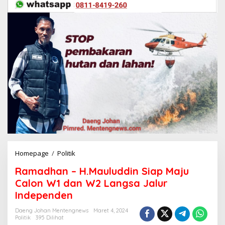
Homepage
/
Politik
R
a
Ramadhan – H.Mauluddin Siap Maju
m
a
Calon W1 dan W2 Langsa Jalur
d
Independen
h
a
Daeng Johan Mentengnews
Maret 4, 2024
n
Politik
395 Dilihat