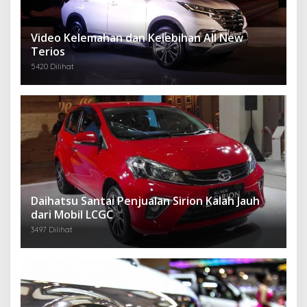
Video Kelemahan dan Kelebihan All New
Terios
5420 Dilihat
Daihatsu Santai Penjualan Sirion Kalah Jauh
dari Mobil LCGC
3497 Dilihat