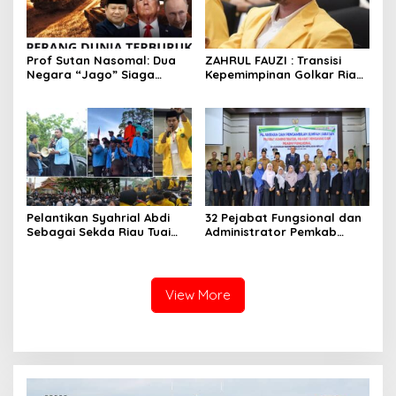
Prof Sutan Nasomal: Dua
ZAHRUL FAUZI : Transisi
Negara “Jago” Siaga
Kepemimpinan Golkar Riau
Perang, Presiden RI Pihak
di Era Digital
Kemana?
Pelantikan Syahrial Abdi
32 Pejabat Fungsional dan
Sebagai Sekda Riau Tuai
Administrator Pemkab
Kritik Mahasiswa: “Pejabat
Meranti Dilantik
Jangan Jauh dari Aktivis
Kampus”
View More