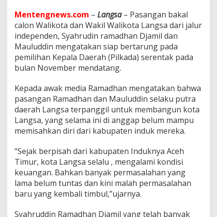
W
1
Mentengnews.com
–
Langsa
– Pasangan bakal
d
calon Walikota dan Wakil Walikota Langsa dari jalur
a
independen, Syahrudin ramadhan Djamil dan
n
W
Mauluddin mengatakan siap bertarung pada
2
pemilihan Kepala Daerah (Pilkada) serentak pada
L
bulan November mendatang.
a
n
Kepada awak media Ramadhan mengatakan bahwa
g
s
pasangan Ramadhan dan Mauluddin selaku putra
a
daerah Langsa terpanggil untuk membangun kota
J
Langsa, yang selama ini di anggap belum mampu
a
memisahkan diri dari kabupaten induk mereka.
l
u
r
“Sejak berpisah dari kabupaten Induknya Aceh
I
Timur, kota Langsa selalu , mengalami kondisi
n
keuangan. Bahkan banyak permasalahan yang
d
lama belum tuntas dan kini malah permasalahan
e
baru yang kembali timbul,”ujarnya.
p
e
n
Syahruddin Ramadhan Djamil yang telah banyak