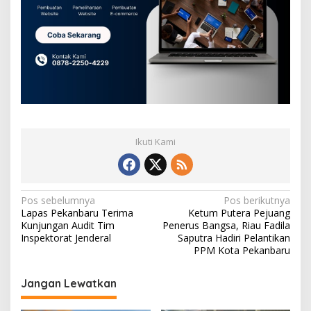
Ikuti Kami
N
Pos sebelumnya
Pos berikutnya
Lapas Pekanbaru Terima
Ketum Putera Pejuang
a
Kunjungan Audit Tim
Penerus Bangsa, Riau Fadila
v
Inspektorat Jenderal
Saputra Hadiri Pelantikan
PPM Kota Pekanbaru
i
g
Jangan Lewatkan
a