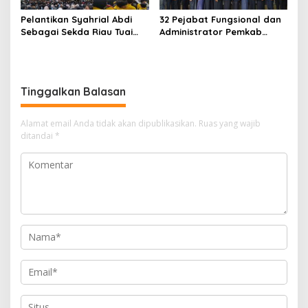
Pelantikan Syahrial Abdi
32 Pejabat Fungsional dan
Sebagai Sekda Riau Tuai
Administrator Pemkab
Kritik Mahasiswa: “Pejabat
Meranti Dilantik
Jangan Jauh dari Aktivis
Kampus”
Tinggalkan Balasan
Alamat email Anda tidak akan dipublikasikan.
Ruas yang wajib
ditandai
*