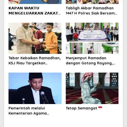
s
𝗞𝗔𝗣𝗔𝗡 𝗪𝗔𝗞𝗧𝗨
Tabligh Akbar Ramadhan
𝗠𝗘𝗡𝗚𝗘𝗟𝗨𝗔𝗥𝗞𝗔𝗡 𝗭𝗔𝗞𝗔𝗧
1447 H Polres Siak Bersama
𝗙𝗜𝗧𝗥𝗔𝗛?
UAS Dihadiri Kapolda Riau,
Masyarakat Tumpah Ruah
Tebar Kebaikan Ramadhan,
Menjemput Ramadan
KSJ Riau Targetkan
dengan Gotong Royong,
Santunan bagi 1.000
Rutan Pekanbaru dan
Penerima Manfaat di
Warga Binaan Bersihkan
Berbagai Wilayah
Masjid
Pemerintah melalui
Tetap Semangat
Kementerian Agama
Republik Indonesia resmi
menetapkan 1 Ramadan