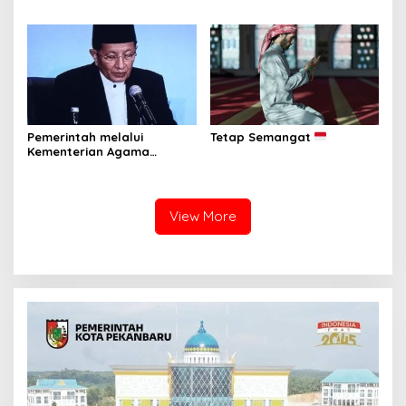
Santunan bagi 1.000
Rutan Pekanbaru dan
Penerima Manfaat di
Warga Binaan Bersihkan
Berbagai Wilayah
Masjid
Pemerintah melalui
Tetap Semangat
Kementerian Agama
Republik Indonesia resmi
menetapkan 1 Ramadan
1447 Hijriah jatuh pada
Kamis, 19 Februari 2026.
View More