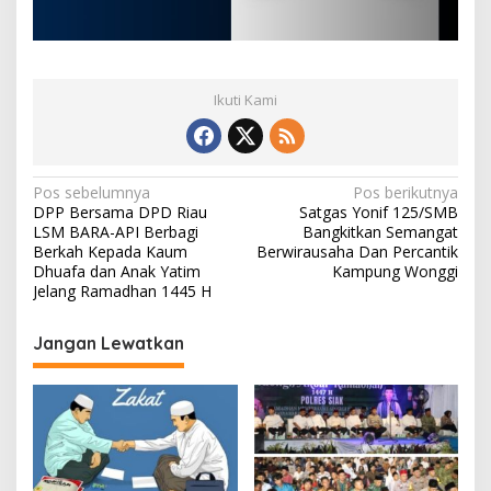
Ikuti Kami
N
Pos sebelumnya
Pos berikutnya
DPP Bersama DPD Riau
Satgas Yonif 125/SMB
a
LSM BARA-API Berbagi
Bangkitkan Semangat
v
Berkah Kepada Kaum
Berwirausaha Dan Percantik
Dhuafa dan Anak Yatim
Kampung Wonggi
i
Jelang Ramadhan 1445 H
g
Jangan Lewatkan
a
s
i
p
o