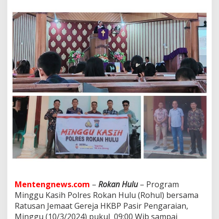
e
m
a
a
t
G
e
r
e
j
a
H
K
B
P
P
a
s
i
r
P
Mentengnews.com
–
Rokan Hulu
– Program
e
n
Minggu Kasih Polres Rokan Hulu (Rohul) bersama
g
Ratusan Jemaat Gereja HKBP Pasir Pengaraian,
a
Minggu (10/3/2024) pukul 09:00 Wib sampai