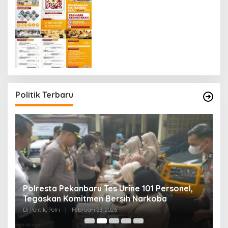
Politik Terbaru
Polresta Pekanbaru Tes Urine 101 Personel,
P
Tegaskan Komitmen Bersih Narkoba
S
Di Politik, Polri
|
Februari 23, 2026
Di 