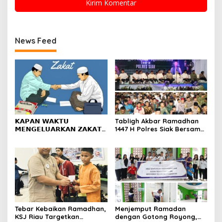
News Feed
𝗞𝗔𝗣𝗔𝗡 𝗪𝗔𝗞𝗧𝗨
Tabligh Akbar Ramadhan
𝗠𝗘𝗡𝗚𝗘𝗟𝗨𝗔𝗥𝗞𝗔𝗡 𝗭𝗔𝗞𝗔𝗧
1447 H Polres Siak Bersama
𝗙𝗜𝗧𝗥𝗔𝗛?
UAS Dihadiri Kapolda Riau,
Masyarakat Tumpah Ruah
Tebar Kebaikan Ramadhan,
Menjemput Ramadan
KSJ Riau Targetkan
dengan Gotong Royong,