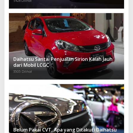
5428 Dilihat
Daihatsu Santai Penjualan Sirion Kalah Jauh
dari Mobil LCGC
3505 Dilihat
Belum Pakai CVT, Apa yang Ditakuti Daihatsu