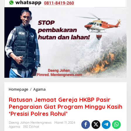
Homepage
/
Agama
R
a
Ratusan Jemaat Gereja HKBP Pasir
t
u
Pengaraian Giat Program Minggu Kasih
s
‘Presisi Polres Rohul’
a
n
Daeng Johan Mentengnews
Maret 11, 2024
J
Agama
392 Dilihat