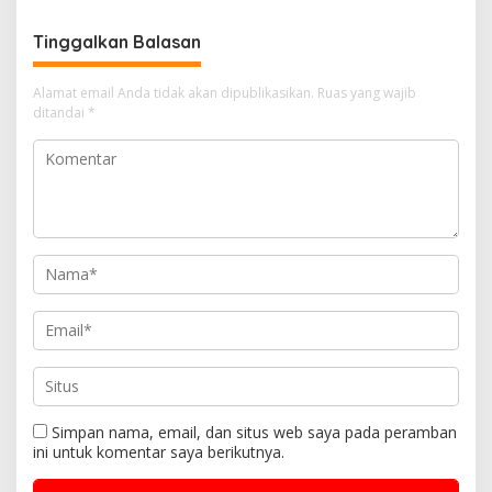
1447 Hijriah jatuh pada
Kamis, 19 Februari 2026.
Tinggalkan Balasan
Alamat email Anda tidak akan dipublikasikan.
Ruas yang wajib
ditandai
*
Simpan nama, email, dan situs web saya pada peramban
ini untuk komentar saya berikutnya.