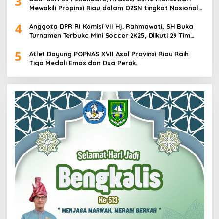
3
Mewakili Propinsi Riau dalam O2SN tingkat Nasional
2025 di Cabor Senam Putri
4
Anggota DPR RI Komisi VII Hj. Rahmawati, SH Buka
Turnamen Terbuka Mini Soccer 2K25, Diikuti 29 Tim
Pria dan Wanita di Kalimantan Utara
5
Atlet Dayung POPNAS XVII Asal Provinsi Riau Raih
Tiga Medali Emas dan Dua Perak.