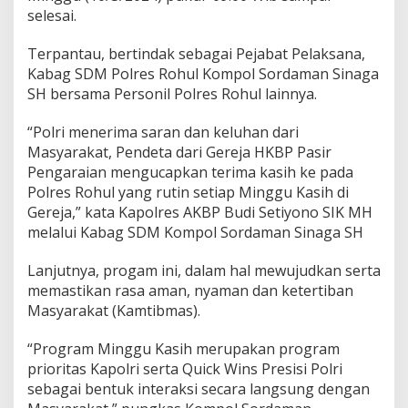
r
selesai.
a
i
a
Terpantau, bertindak sebagai Pejabat Pelaksana,
n
Kabag SDM Polres Rohul Kompol Sordaman Sinaga
G
SH bersama Personil Polres Rohul lainnya.
i
a
“Polri menerima saran dan keluhan dari
t
P
Masyarakat, Pendeta dari Gereja HKBP Pasir
r
Pengaraian mengucapkan terima kasih ke pada
o
Polres Rohul yang rutin setiap Minggu Kasih di
g
Gereja,” kata Kapolres AKBP Budi Setiyono SIK MH
r
melalui Kabag SDM Kompol Sordaman Sinaga SH
a
m
M
Lanjutnya, progam ini, dalam hal mewujudkan serta
i
memastikan rasa aman, nyaman dan ketertiban
n
Masyarakat (Kamtibmas).
g
g
u
“Program Minggu Kasih merupakan program
K
prioritas Kapolri serta Quick Wins Presisi Polri
a
sebagai bentuk interaksi secara langsung dengan
s