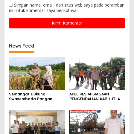
Simpan nama, email, dan situs web saya pada peramban
ini untuk komentar saya berikutnya.
News Feed
Semangat Dukung
APEL KESIAPSIAGAAN
Swasembada Pangan,
PENGENDALIAN KARHUTLA
Kapolsek Kampar Turun
KABUPATEN ROKAN HILIR
Langsung Panen Jagung di
TAHUN 2026, PERKUAT
Sendayan
SINERGI HADAPI MUSIM
KEMARAU DAN POTENSI EL
NINO