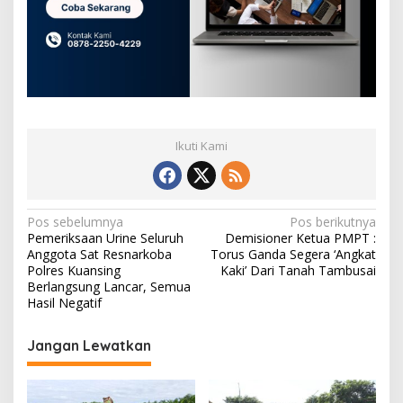
Ikuti Kami
N
Pos sebelumnya
Pos berikutnya
Pemeriksaan Urine Seluruh
Demisioner Ketua PMPT :
a
Anggota Sat Resnarkoba
Torus Ganda Segera ‘Angkat
v
Polres Kuansing
Kaki’ Dari Tanah Tambusai
Berlangsung Lancar, Semua
i
Hasil Negatif
g
Jangan Lewatkan
a
s
i