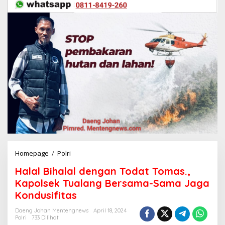
Homepage
/
Polri
H
a
Halal Bihalal dengan Todat Tomas.,
l
a
Kapolsek Tualang Bersama-Sama Jaga
l
Kondusifitas
B
i
Daeng Johan Mentengnews
April 18, 2024
h
Polri
733 Dilihat