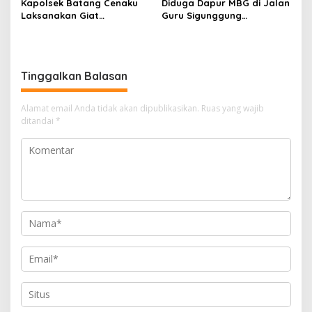
Kapolsek Batang Cenaku
Diduga Dapur MBG di Jalan
Laksanakan Giat
Guru Sigunggung
Pemantauan, Penyiraman
Beraktivitas Tidak Sesuai
dan Pengecekan Jagung
SOP, Selain itu Warga
Pipil di Desa Aur Cina.
Keluhkan Bau Limbah yang
Menyengat.
Tinggalkan Balasan
Alamat email Anda tidak akan dipublikasikan.
Ruas yang wajib
ditandai
*