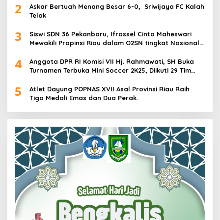
2
Askar Bertuah Menang Besar 6-0, Sriwijaya FC Kalah
Telak
3
Siswi SDN 36 Pekanbaru, Ifrassel Cinta Maheswari
Mewakili Propinsi Riau dalam O2SN tingkat Nasional
2025 di Cabor Senam Putri
4
Anggota DPR RI Komisi VII Hj. Rahmawati, SH Buka
Turnamen Terbuka Mini Soccer 2K25, Diikuti 29 Tim
Pria dan Wanita di Kalimantan Utara
5
Atlet Dayung POPNAS XVII Asal Provinsi Riau Raih
Tiga Medali Emas dan Dua Perak.