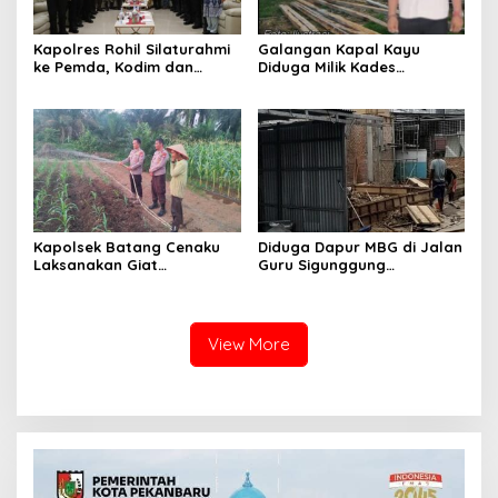
Kapolres Rohil Silaturahmi
Galangan Kapal Kayu
ke Pemda, Kodim dan
Diduga Milik Kades
Kejari, Perkuat Sinergitas
Serapung Bernama Rocki
dan Soliditas Antar Instansi
Menuai Sorotan,
Masyarakat Menilai Bahan
Material Kapal Kayu
Diduga dari Hasil Ilegal
Logging
Kapolsek Batang Cenaku
Diduga Dapur MBG di Jalan
Laksanakan Giat
Guru Sigunggung
Pemantauan, Penyiraman
Beraktivitas Tidak Sesuai
dan Pengecekan Jagung
SOP, Selain itu Warga
Pipil di Desa Aur Cina.
Keluhkan Bau Limbah yang
Menyengat.
View More