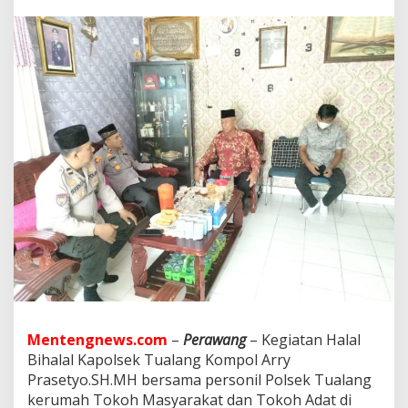
a
l
a
l
d
e
n
g
a
n
T
o
d
a
t
T
o
m
a
s
.
Mentengnews.com
–
Perawang
– Kegiatan Halal
,
Bihalal Kapolsek Tualang Kompol Arry
K
a
Prasetyo.SH.MH bersama personil Polsek Tualang
p
kerumah Tokoh Masyarakat dan Tokoh Adat di