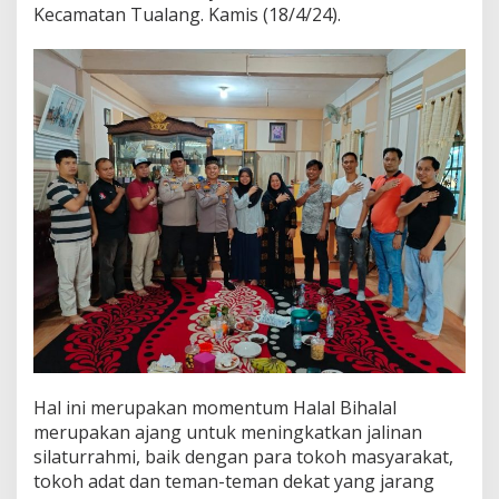
o
Kecamatan Tualang. Kamis (18/4/24).
l
s
e
k
T
u
a
l
a
n
g
B
e
r
s
a
m
a
-
S
Hal ini merupakan momentum Halal Bihalal
a
merupakan ajang untuk meningkatkan jalinan
m
silaturrahmi, baik dengan para tokoh masyarakat,
a
tokoh adat dan teman-teman dekat yang jarang
J