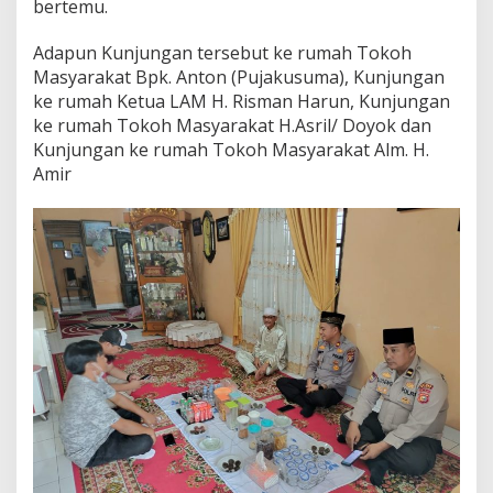
bertemu.
a
g
a
Adapun Kunjungan tersebut ke rumah Tokoh
K
Masyarakat Bpk. Anton (Pujakusuma), Kunjungan
o
ke rumah Ketua LAM H. Risman Harun, Kunjungan
n
ke rumah Tokoh Masyarakat H.Asril/ Doyok dan
d
u
Kunjungan ke rumah Tokoh Masyarakat Alm. H.
s
Amir
i
f
i
t
a
s