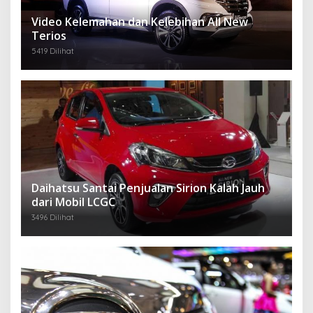
Video Kelemahan dan Kelebihan All New
Terios
5419 Dilihat
Daihatsu Santai Penjualan Sirion Kalah Jauh
dari Mobil LCGC
3496 Dilihat