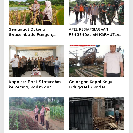
p
o
s
Semangat Dukung
APEL KESIAPSIAGAAN
Swasembada Pangan,
PENGENDALIAN KARHUTLA
Kapolsek Kampar Turun
KABUPATEN ROKAN HILIR
Langsung Panen Jagung di
TAHUN 2026, PERKUAT
Sendayan
SINERGI HADAPI MUSIM
KEMARAU DAN POTENSI EL
NINO
Kapolres Rohil Silaturahmi
Galangan Kapal Kayu
ke Pemda, Kodim dan
Diduga Milik Kades
Kejari, Perkuat Sinergitas
Serapung Bernama Rocki
dan Soliditas Antar Instansi
Menuai Sorotan,
Masyarakat Menilai Bahan
Material Kapal Kayu
Diduga dari Hasil Ilegal
Logging