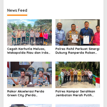
News Feed
Cegah Karhutla Meluas,
Polres Rohil Perkuat Sinergi
Wakapolda Riau dan Irdam
Dukung Ranperda Rokan
XIX/TT Turun Langsung
Hilir Hijau untuk Lingkungan
Padamkan Api di Pasir
Berkelanjutan
Limau Kapas
Rakor Akselerasi Perda
Polres Kampar Serahkan
Green City (Perda
Jembatan Merah Putih
Lingkungan) Kota
Presisi Hasil Renovasi ke
Pekanbaru Bersama Dinas
Warga Pulau Jambu Kuok
Lingkungan Hidup Kota