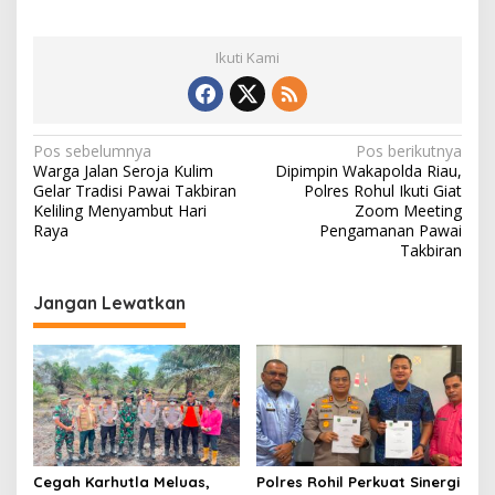
Ikuti Kami
N
Pos sebelumnya
Pos berikutnya
Warga Jalan Seroja Kulim
Dipimpin Wakapolda Riau,
a
Gelar Tradisi Pawai Takbiran
Polres Rohul Ikuti Giat
v
Keliling Menyambut Hari
Zoom Meeting
Raya
Pengamanan Pawai
i
Takbiran
g
Jangan Lewatkan
a
s
i
p
o
s
Cegah Karhutla Meluas,
Polres Rohil Perkuat Sinergi