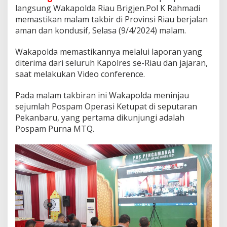
o
langsung Wakapolda Riau Brigjen.Pol K Rahmadi
n
memastikan malam takbir di Provinsi Riau berjalan
d
u
aman dan kondusif, Selasa (9/4/2024) malam.
s
i
Wakapolda memastikannya melalui laporan yang
f
diterima dari seluruh Kapolres se-Riau dan jajaran,
saat melakukan Video conference.
Pada malam takbiran ini Wakapolda meninjau
sejumlah Pospam Operasi Ketupat di seputaran
Pekanbaru, yang pertama dikunjungi adalah
Pospam Purna MTQ.