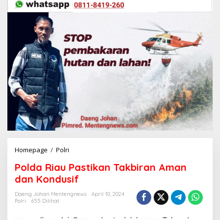
Homepage
/
Polri
P
o
Polda Riau Pastikan Takbiran Aman
l
d
dan Kondusif
a
R
Daeng Johan Mentengnews
April 10, 2024
Polri
655 Dilihat
i
a