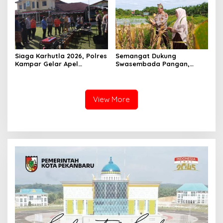
Pekanbaru dan Tim Pakar
Siaga Karhutla 2026, Polres
Semangat Dukung
Kampar Gelar Apel
Swasembada Pangan,
Bersama TNI dan Instansi
Kapolsek Kampar Turun
Terkait
Langsung Panen Jagung di
Sendayan
View More