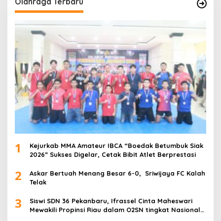
Olahraga Terbaru
1
Kejurkab MMA Amateur IBCA “Boedak Betumbuk Siak
2026” Sukses Digelar, Cetak Bibit Atlet Berprestasi
2
Askar Bertuah Menang Besar 6-0, Sriwijaya FC Kalah
Telak
3
Siswi SDN 36 Pekanbaru, Ifrassel Cinta Maheswari
Mewakili Propinsi Riau dalam O2SN tingkat Nasional
2025 di Cabor Senam Putri