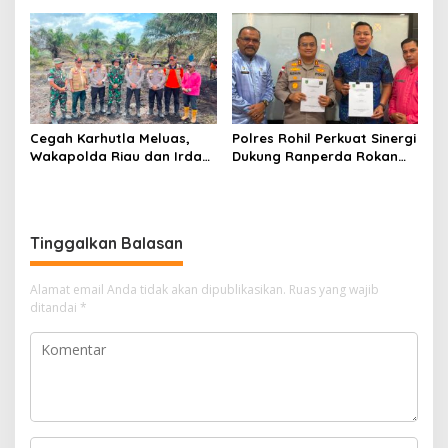
Selatan
hingga Lingkar Kantor
Bupati
Cegah Karhutla Meluas,
Polres Rohil Perkuat Sinergi
Wakapolda Riau dan Irdam
Dukung Ranperda Rokan
XIX/TT Turun Langsung
Hilir Hijau untuk Lingkungan
Padamkan Api di Pasir
Berkelanjutan
Limau Kapas
Tinggalkan Balasan
Alamat email Anda tidak akan dipublikasikan.
Ruas yang wajib
ditandai
*