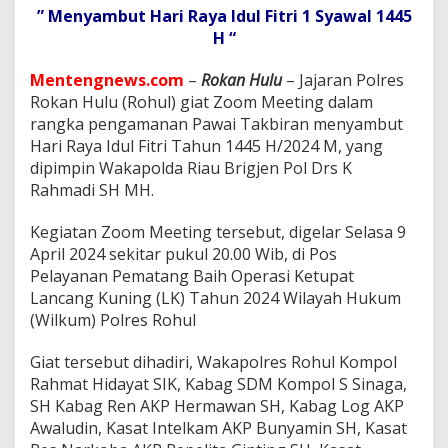
I
” Menyambut Hari Raya Idul Fitri 1 Syawal 1445
k
H “
u
t
i
Mentengnews.com
–
Rokan Hulu
– Jajaran Polres
G
Rokan Hulu (Rohul) giat Zoom Meeting dalam
i
rangka pengamanan Pawai Takbiran menyambut
a
Hari Raya Idul Fitri Tahun 1445 H/2024 M, yang
t
Z
dipimpin Wakapolda Riau Brigjen Pol Drs K
o
Rahmadi SH MH.
o
m
Kegiatan Zoom Meeting tersebut, digelar Selasa 9
M
April 2024 sekitar pukul 20.00 Wib, di Pos
e
e
Pelayanan Pematang Baih Operasi Ketupat
t
Lancang Kuning (LK) Tahun 2024 Wilayah Hukum
i
(Wilkum) Polres Rohul
n
g
Giat tersebut dihadiri, Wakapolres Rohul Kompol
P
e
Rahmat Hidayat SIK, ⁠Kabag SDM Kompol S Sinaga,
n
SH Kabag Ren AKP Hermawan SH, Kabag Log AKP
g
Awaludin, Kasat Intelkam AKP Bunyamin SH, Kasat
a