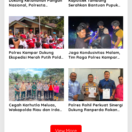
Dukung Ketahanan Pangan
Kapolsek Tambang
Nasional, Polresta
Serahkan Bantuan Pupuk
Pekanbaru Bersama
Pada Kelompok Tani Dalam
Kelompok Tani Panen
Rangka Swasembada
Jagung di Tuah Madani
Pangan
Polres Kampar Dukung
Jaga Kondusivitas Malam,
Ekspedisi Merah Putih Polda
Tim Raga Polres Kampar
Riau di Desa Tanjung Belit
Patroli Kawasan Ramai
Selatan
hingga Lingkar Kantor
Bupati
Cegah Karhutla Meluas,
Polres Rohil Perkuat Sinergi
Wakapolda Riau dan Irdam
Dukung Ranperda Rokan
XIX/TT Turun Langsung
Hilir Hijau untuk Lingkungan
Padamkan Api di Pasir
Berkelanjutan
Limau Kapas
View More