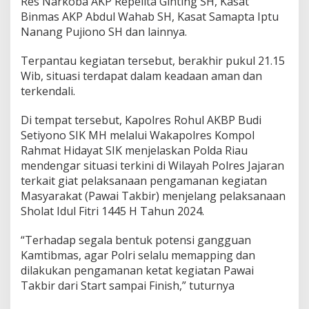
Res Narkoba AKP Repelita Ginting SH, Kasat
m
Binmas AKP Abdul Wahab SH, Kasat Samapta Iptu
a
n
Nanang Pujiono SH dan lainnya.
a
n
Terpantau kegiatan tersebut, berakhir pukul 21.15
P
Wib, situasi terdapat dalam keadaan aman dan
a
terkendali.
w
a
i
Di tempat tersebut, Kapolres Rohul AKBP Budi
T
Setiyono SIK MH melalui Wakapolres Kompol
a
Rahmat Hidayat SIK menjelaskan Polda Riau
k
mendengar situasi terkini di Wilayah Polres Jajaran
b
i
terkait giat pelaksanaan pengamanan kegiatan
r
Masyarakat (Pawai Takbir) menjelang pelaksanaan
a
Sholat Idul Fitri 1445 H Tahun 2024.
n
“Terhadap segala bentuk potensi gangguan
Kamtibmas, agar Polri selalu memapping dan
dilakukan pengamanan ketat kegiatan Pawai
Takbir dari Start sampai Finish,” tuturnya