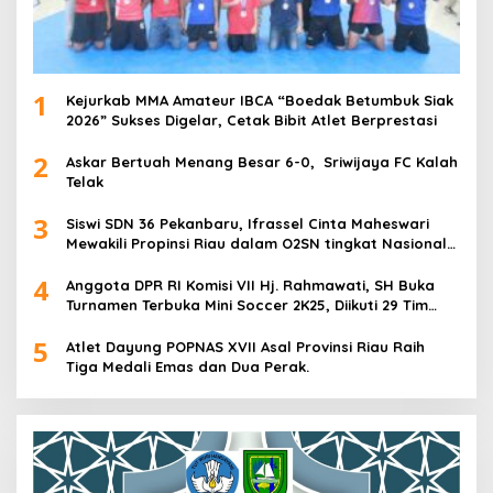
1
Kejurkab MMA Amateur IBCA “Boedak Betumbuk Siak
2026” Sukses Digelar, Cetak Bibit Atlet Berprestasi
2
Askar Bertuah Menang Besar 6-0, Sriwijaya FC Kalah
Telak
3
Siswi SDN 36 Pekanbaru, Ifrassel Cinta Maheswari
Mewakili Propinsi Riau dalam O2SN tingkat Nasional
2025 di Cabor Senam Putri
4
Anggota DPR RI Komisi VII Hj. Rahmawati, SH Buka
Turnamen Terbuka Mini Soccer 2K25, Diikuti 29 Tim
Pria dan Wanita di Kalimantan Utara
5
Atlet Dayung POPNAS XVII Asal Provinsi Riau Raih
Tiga Medali Emas dan Dua Perak.