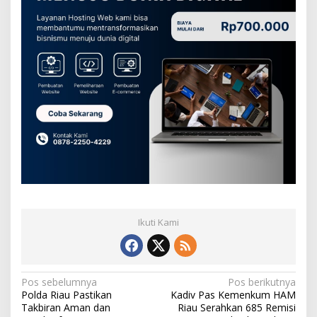
Ikuti Kami
N
Pos sebelumnya
Pos berikutnya
Polda Riau Pastikan
Kadiv Pas Kemenkum HAM
a
Takbiran Aman dan
Riau Serahkan 685 Remisi