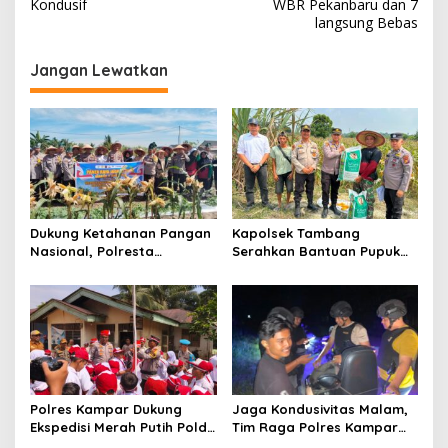
v
Kondusif
WBR Pekanbaru dan 7
langsung Bebas
i
g
Jangan Lewatkan
a
s
i
p
o
s
Dukung Ketahanan Pangan
Kapolsek Tambang
Nasional, Polresta
Serahkan Bantuan Pupuk
Pekanbaru Bersama
Pada Kelompok Tani Dalam
Kelompok Tani Panen
Rangka Swasembada
Jagung di Tuah Madani
Pangan
Polres Kampar Dukung
Jaga Kondusivitas Malam,
Ekspedisi Merah Putih Polda
Tim Raga Polres Kampar
Riau di Desa Tanjung Belit
Patroli Kawasan Ramai