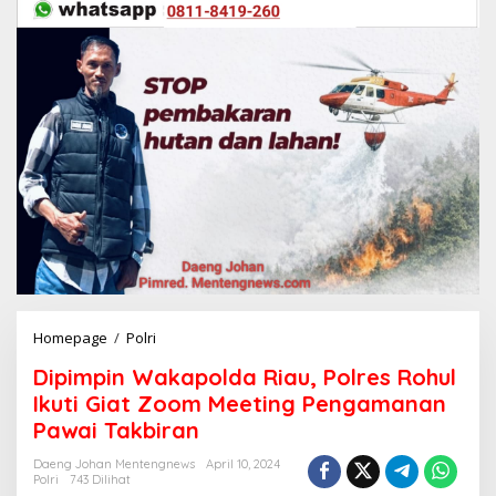
Homepage
/
Polri
D
i
Dipimpin Wakapolda Riau, Polres Rohul
p
i
Ikuti Giat Zoom Meeting Pengamanan
m
Pawai Takbiran
p
i
Daeng Johan Mentengnews
April 10, 2024
n
Polri
743 Dilihat