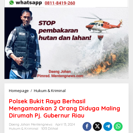
Homepage
/
Hukum & Kriminal
P
o
Polsek Bukit Raya Berhasil
l
s
Mengamankan 2 Orang Diduga Maling
e
Dirumah Pj. Gubernur Riau
k
B
Daeng Johan Mentengnews
April 13, 2024
u
Hukum & Kriminal
1013 Dilihat