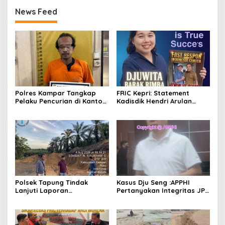
News Feed
Polres Kampar Tangkap
FRIC Kepri: Statement
Pelaku Pencurian di Kantor
Kadisdik Hendri Arulan
Balai Penyuluhan
Melukai Nurani Bangsa
Indonesia
Polsek Tapung Tindak
Kasus Dju Seng :APPHI
Lanjuti Laporan
Pertanyakan Integritas JPU
Masyarakat Terkait
Kejagung dan Dugaan
Penambangan Ilegal di
“Main Mata” Kroni Eks-
Desa Bencah Kelubi
Jampidsus