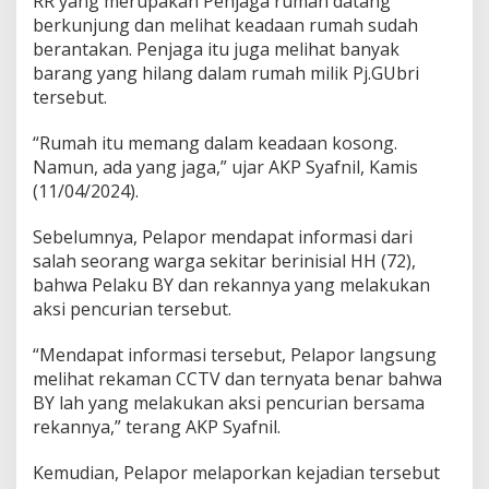
RR yang merupakan Penjaga rumah datang
h
berkunjung dan melihat keadaan rumah sudah
P
j
berantakan. Penjaga itu juga melihat banyak
.
barang yang hilang dalam rumah milik Pj.GUbri
G
tersebut.
u
b
“Rumah itu memang dalam keadaan kosong.
e
r
Namun, ada yang jaga,” ujar AKP Syafnil, Kamis
n
(11/04/2024).
u
r
Sebelumnya, Pelapor mendapat informasi dari
R
salah seorang warga sekitar berinisial HH (72),
i
a
bahwa Pelaku BY dan rekannya yang melakukan
u
aksi pencurian tersebut.
“Mendapat informasi tersebut, Pelapor langsung
melihat rekaman CCTV dan ternyata benar bahwa
BY lah yang melakukan aksi pencurian bersama
rekannya,” terang AKP Syafnil.
Kemudian, Pelapor melaporkan kejadian tersebut