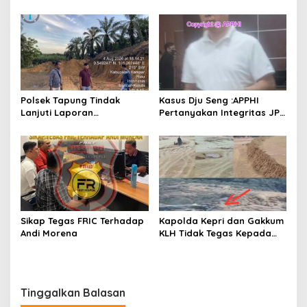
Balai Penyuluhan
Melukai Nurani Bangsa
Indonesia
Polsek Tapung Tindak
Kasus Dju Seng :APPHI
Lanjuti Laporan
Pertanyakan Integritas JPU
Masyarakat Terkait
Kejagung dan Dugaan
Penambangan Ilegal di
“Main Mata” Kroni Eks-
Desa Bencah Kelubi
Jampidsus
Sikap Tegas FRIC Terhadap
Kapolda Kepri dan Gakkum
Andi Morena
KLH Tidak Tegas Kepada
Korporasi Pencucian Pasir
dan Penimbunan Pesisir di
Teluk Mata Ikan
Tinggalkan Balasan