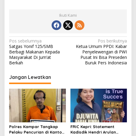
Ikuti Kami
N
Pos sebelumnya
Pos berikutnya
Satgas Yonif 125/SMB
Ketua Umum PPDI: Kabar
a
Berbagi Makanan Kepada
Penyelewengan di PWI
v
Masyarakat Di Jum’at
Pusat Ini Bisa Preseden
Berkah
Buruk Pers Indonesia
i
g
Jangan Lewatkan
a
s
i
p
o
s
Polres Kampar Tangkap
FRIC Kepri: Statement
Pelaku Pencurian di Kantor
Kadisdik Hendri Arulan