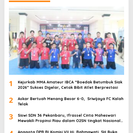
1
Kejurkab MMA Amateur IBCA “Boedak Betumbuk Siak
2026” Sukses Digelar, Cetak Bibit Atlet Berprestasi
2
Askar Bertuah Menang Besar 6-0, Sriwijaya FC Kalah
Telak
3
Siswi SDN 36 Pekanbaru, Ifrassel Cinta Maheswari
Mewakili Propinsi Riau dalam O2SN tingkat Nasional
2025 di Cabor Senam Putri
Anggota DPR RI Komisi VII Hj. Rahmawati, SH Buka