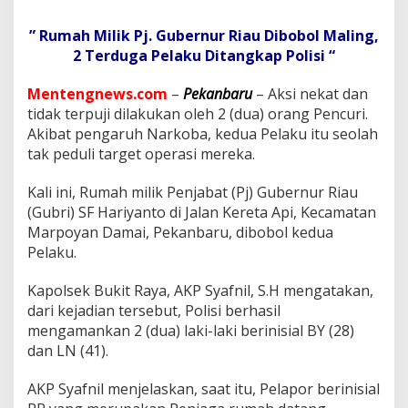
n
2
” Rumah Milik Pj. Gubernur Riau Dibobol Maling,
O
r
2 Terduga Pelaku Ditangkap Polisi “
a
n
Mentengnews.com
–
Pekanbaru
– Aksi nekat dan
g
tidak terpuji dilakukan oleh 2 (dua) orang Pencuri.
D
Akibat pengaruh Narkoba, kedua Pelaku itu seolah
i
d
tak peduli target operasi mereka.
u
g
Kali ini, Rumah milik Penjabat (Pj) Gubernur Riau
a
(Gubri) SF Hariyanto di Jalan Kereta Api, Kecamatan
M
Marpoyan Damai, Pekanbaru, dibobol kedua
a
l
Pelaku.
i
n
Kapolsek Bukit Raya, AKP Syafnil, S.H mengatakan,
g
dari kejadian tersebut, Polisi berhasil
D
mengamankan 2 (dua) laki-laki berinisial BY (28)
i
r
dan LN (41).
u
m
AKP Syafnil menjelaskan, saat itu, Pelapor berinisial
a