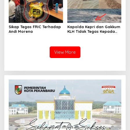
Sikap Tegas FRIC Terhadap
Kapolda Kepri dan Gakkum
Andi Morena
KLH Tidak Tegas Kepada
Korporasi Pencucian Pasir
dan Penimbunan Pesisir di
Teluk Mata Ikan
View More