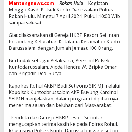
e
Mentengnews.com
–
Rokan Hulu
– Kegiatan
k
Minggu Kasih Polsek Kunto Darussalam Polres
K
Rokan Hulu, Minggu 7 April 2024, Pukul :10:00 Wib
u
n
sampai selesai.
t
o
Giat dilaksanakan di Gereja HKBP Resort Sei Intan
d
Pecandang Kelurahan Kotalama Kecamatan Kunto
a
Darussalam, dengan Jumlah Jemaat 100 Orang.
r
u
s
Bertindak sebagai Pelaksana, Personil Polsek
s
Kuntodarussalam, Aipda Hendra W, Bripka Omar
a
dan Brigadir Dedi Surya.
l
a
Kapolres Rohul AKBP Budi Setiyono SIK MJ melalui
m
T
Kapolsek Kuntodarussalam AKP Buyung Kardinal
e
SH MH menjelaskan, dalam program ini pihaknya
r
menerima saran dan keluhan dari Masyarakat:
i
m
“Pendeta dari Gereja HKBP resort Sei intan
a
K
mengucapkan terima kasih ke pada Polres Rohul,
e
khususnya Polsek Kunto Darussalam yang setiap