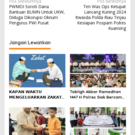
N
Pos sebelumnya
Pos berikutnya
PWMOI Soroti Dana
Tim Was Ops Ketupat
a
Bantuan BUMN Untuk UKW,
Lancang Kuning 2024
v
Diduga Dikorupsi Oknum
Itwasda Polda Riau Tinjau
Pengurus PWI Pusat
Kesiapan Pospam Polres
i
Kuansing
g
Jangan Lewatkan
a
s
i
p
o
s
𝗞𝗔𝗣𝗔𝗡 𝗪𝗔𝗞𝗧𝗨
Tabligh Akbar Ramadhan
𝗠𝗘𝗡𝗚𝗘𝗟𝗨𝗔𝗥𝗞𝗔𝗡 𝗭𝗔𝗞𝗔𝗧
1447 H Polres Siak Bersama
𝗙𝗜𝗧𝗥𝗔𝗛?
UAS Dihadiri Kapolda Riau,
Masyarakat Tumpah Ruah