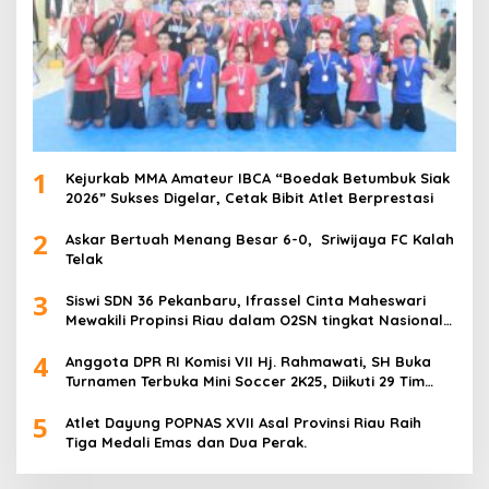
1
Kejurkab MMA Amateur IBCA “Boedak Betumbuk Siak
2026” Sukses Digelar, Cetak Bibit Atlet Berprestasi
2
Askar Bertuah Menang Besar 6-0, Sriwijaya FC Kalah
Telak
3
Siswi SDN 36 Pekanbaru, Ifrassel Cinta Maheswari
Mewakili Propinsi Riau dalam O2SN tingkat Nasional
2025 di Cabor Senam Putri
4
Anggota DPR RI Komisi VII Hj. Rahmawati, SH Buka
Turnamen Terbuka Mini Soccer 2K25, Diikuti 29 Tim
Pria dan Wanita di Kalimantan Utara
5
Atlet Dayung POPNAS XVII Asal Provinsi Riau Raih
Tiga Medali Emas dan Dua Perak.