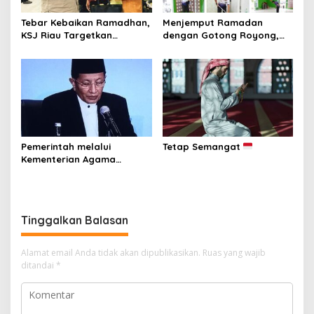
Tebar Kebaikan Ramadhan,
Menjemput Ramadan
KSJ Riau Targetkan
dengan Gotong Royong,
Santunan bagi 1.000
Rutan Pekanbaru dan
Penerima Manfaat di
Warga Binaan Bersihkan
Berbagai Wilayah
Masjid
Pemerintah melalui
Tetap Semangat
Kementerian Agama
Republik Indonesia resmi
menetapkan 1 Ramadan
1447 Hijriah jatuh pada
Kamis, 19 Februari 2026.
Tinggalkan Balasan
Alamat email Anda tidak akan dipublikasikan.
Ruas yang wajib
ditandai
*