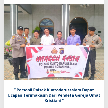
M
i
n
g
g
u
K
a
s
i
h
'
,
P
e
r
s
o
n
i
l
” Personil Polsek Kuntodarussalam Dapat
P
Ucapan Terimakasih Dari Pendeta Gereja Umat
o
l
Kristiani “
s