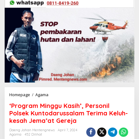
Homepage
/
Agama
'
P
‘Program Minggu Kasih’, Personil
r
o
Polsek Kuntodarussalam Terima Keluh-
g
kesah Jema’at Gereja
r
a
Daeng Johan Mentengnews
April 7, 2024
m
Agama
452 Dilihat