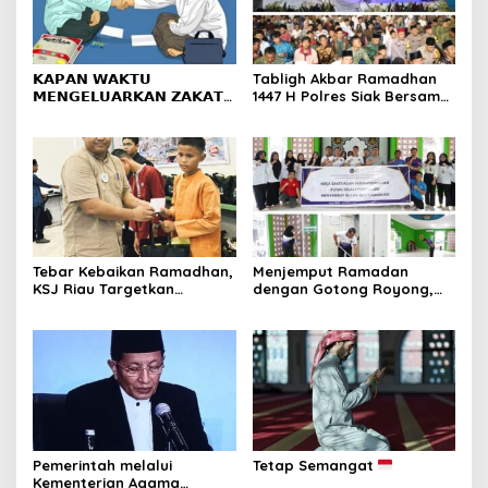
𝗞𝗔𝗣𝗔𝗡 𝗪𝗔𝗞𝗧𝗨
Tabligh Akbar Ramadhan
𝗠𝗘𝗡𝗚𝗘𝗟𝗨𝗔𝗥𝗞𝗔𝗡 𝗭𝗔𝗞𝗔𝗧
1447 H Polres Siak Bersama
𝗙𝗜𝗧𝗥𝗔𝗛?
UAS Dihadiri Kapolda Riau,
Masyarakat Tumpah Ruah
Tebar Kebaikan Ramadhan,
Menjemput Ramadan
KSJ Riau Targetkan
dengan Gotong Royong,
Santunan bagi 1.000
Rutan Pekanbaru dan
Penerima Manfaat di
Warga Binaan Bersihkan
Berbagai Wilayah
Masjid
Pemerintah melalui
Tetap Semangat
Kementerian Agama