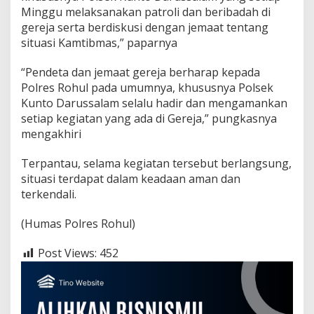
l
Minggu melaksanakan patroli dan beribadah di
u
gereja serta berdiskusi dengan jemaat tentang
h
-
situasi Kamtibmas,” paparnya
k
e
“Pendeta dan jemaat gereja berharap kepada
s
Polres Rohul pada umumnya, khususnya Polsek
a
Kunto Darussalam selalu hadir dan mengamankan
h
J
setiap kegiatan yang ada di Gereja,” pungkasnya
e
mengakhiri
m
a
Terpantau, selama kegiatan tersebut berlangsung,
'
situasi terdapat dalam keadaan aman dan
a
t
terkendali.
G
e
(Humas Polres Rohul)
r
e
Post Views:
452
j
a