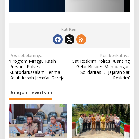
Ikuti Kami
N
Pos sebelumnya
Pos berikutnya
‘Program Minggu Kasih’,
Sat Reskrim Polres Kuansing
a
Personil Polsek
Gelar Bukber ‘Membangun
v
Kuntodarussalam Terima
Solidaritas Di Jajaran Sat
Keluh-kesah Jema’at Gereja
Reskrim’
i
g
Jangan Lewatkan
a
s
i
p
o