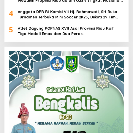
Mewakili Propinsi Riau dalam O2SN tingkat Nasional
2025 di Cabor Senam Putri
4
Anggota DPR RI Komisi VII Hj. Rahmawati, SH Buka
Turnamen Terbuka Mini Soccer 2K25, Diikuti 29 Tim
Pria dan Wanita di Kalimantan Utara
5
Atlet Dayung POPNAS XVII Asal Provinsi Riau Raih
Tiga Medali Emas dan Dua Perak.