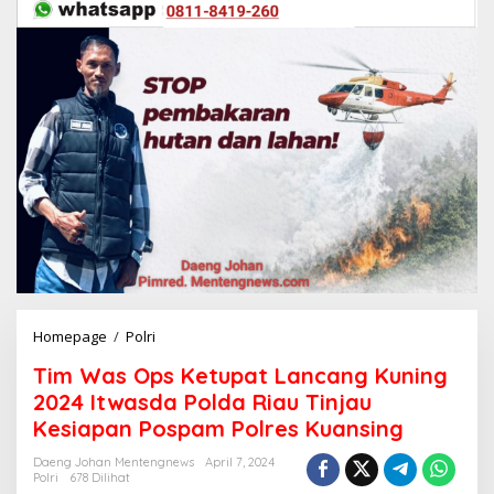
Homepage
/
Polri
T
i
Tim Was Ops Ketupat Lancang Kuning
m
W
2024 Itwasda Polda Riau Tinjau
a
Kesiapan Pospam Polres Kuansing
s
O
Daeng Johan Mentengnews
April 7, 2024
p
Polri
678 Dilihat