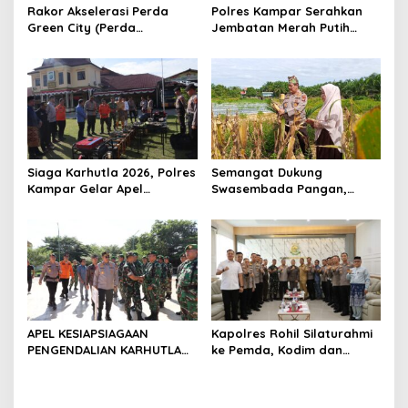
s
Rakor Akselerasi Perda
Polres Kampar Serahkan
Green City (Perda
Jembatan Merah Putih
Lingkungan) Kota
Presisi Hasil Renovasi ke
Pekanbaru Bersama Dinas
Warga Pulau Jambu Kuok
Lingkungan Hidup Kota
Pekanbaru dan Tim Pakar
Siaga Karhutla 2026, Polres
Semangat Dukung
Kampar Gelar Apel
Swasembada Pangan,
Bersama TNI dan Instansi
Kapolsek Kampar Turun
Terkait
Langsung Panen Jagung di
Sendayan
APEL KESIAPSIAGAAN
Kapolres Rohil Silaturahmi
PENGENDALIAN KARHUTLA
ke Pemda, Kodim dan
KABUPATEN ROKAN HILIR
Kejari, Perkuat Sinergitas
TAHUN 2026, PERKUAT
dan Soliditas Antar Instansi
SINERGI HADAPI MUSIM