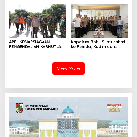
Terkait
Langsung Panen Jagung di
Sendayan
APEL KESIAPSIAGAAN
Kapolres Rohil Silaturahmi
PENGENDALIAN KARHUTLA
ke Pemda, Kodim dan
KABUPATEN ROKAN HILIR
Kejari, Perkuat Sinergitas
TAHUN 2026, PERKUAT
dan Soliditas Antar Instansi
SINERGI HADAPI MUSIM
KEMARAU DAN POTENSI EL
View More
NINO