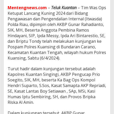
I
t
Mentengnews.com
–
Teluk Kuantan
– Tim Was Ops
w
Ketupat Lancang Kuning 2024 dari Bidang
a
Pengawasan dan Pengendalian Internal (Itwasda)
s
d
Polda Riau, dipimpin oleh AKBP Gunar Rahadianto,
a
SIK, MH, Beserta Anggota Pembina Ramos
P
Hindayani, SIP, Ipda Messy, Ipda Ari Bintarestio, SE,
o
dan Briptu Tondy telah melakukan kunjungan ke
l
Pospam Polres Kuansing di Bundaran Carano,
d
a
Kecamatan Kuantan Tengah, wilayah hukum Polres
R
Kuansing, Sabtu (6/4/2024).
i
a
Turut hadir dalam kunjungan tersebut adalah
u
Kapolres Kuantan Singingi, AKBP Pengucap Prio
T
i
Soegito, SIK, MH, beserta Ka Bag Ops Kompol
n
Hendri Suparto, S.Sos, Kasat Samapta AKP Repriadi,
j
SE, Kasat Lantas Boy Setiawan , SAp, MSi, Kasi
a
Humas Iptu Sembiring, SH, dan Provos Bripka
u
K
Riska Al Amin.
e
s
Dalam kunjungan tersebut, AKBP Gunar