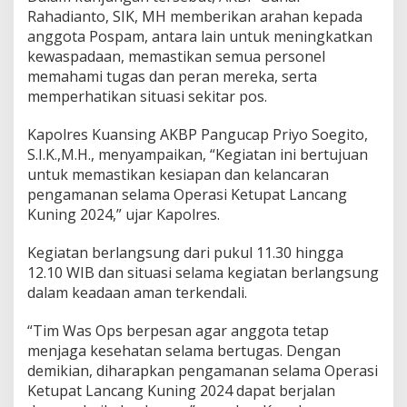
i
Rahadianto, SIK, MH memberikan arahan kepada
a
anggota Pospam, antara lain untuk meningkatkan
p
a
kewaspadaan, memastikan semua personel
n
memahami tugas dan peran mereka, serta
P
memperhatikan situasi sekitar pos.
o
s
Kapolres Kuansing AKBP Pangucap Priyo Soegito,
p
a
S.I.K.,M.H., menyampaikan, “Kegiatan ini bertujuan
m
untuk memastikan kesiapan dan kelancaran
P
pengamanan selama Operasi Ketupat Lancang
o
Kuning 2024,” ujar Kapolres.
l
r
e
Kegiatan berlangsung dari pukul 11.30 hingga
s
12.10 WIB dan situasi selama kegiatan berlangsung
K
dalam keadaan aman terkendali.
u
a
“Tim Was Ops berpesan agar anggota tetap
n
s
menjaga kesehatan selama bertugas. Dengan
i
demikian, diharapkan pengamanan selama Operasi
n
Ketupat Lancang Kuning 2024 dapat berjalan
g