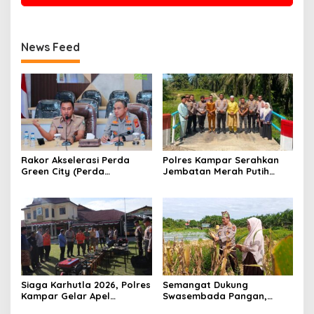
News Feed
Rakor Akselerasi Perda
Polres Kampar Serahkan
Green City (Perda
Jembatan Merah Putih
Lingkungan) Kota
Presisi Hasil Renovasi ke
Pekanbaru Bersama Dinas
Warga Pulau Jambu Kuok
Lingkungan Hidup Kota
Pekanbaru dan Tim Pakar
Siaga Karhutla 2026, Polres
Semangat Dukung
Kampar Gelar Apel
Swasembada Pangan,
Bersama TNI dan Instansi
Kapolsek Kampar Turun