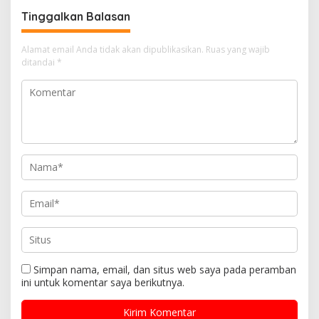
KEMARAU DAN POTENSI EL
Tinggalkan Balasan
NINO
Alamat email Anda tidak akan dipublikasikan.
Ruas yang wajib
ditandai
*
Simpan nama, email, dan situs web saya pada peramban
ini untuk komentar saya berikutnya.