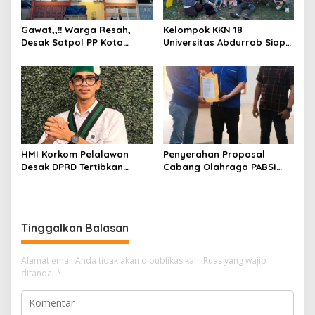
Gawat,,!! Warga Resah,
Kelompok KKN 18
Desak Satpol PP Kota
Universitas Abdurrab Siap
Pekanbaru Razia Z Home
Mengabdi dan
Stay yang Diduga Tempat
Mendedikasikan Diri untuk
Ajang “Kumpul Kebo”.
Masyarakat Desa Pulau
Deras
HMI Korkom Pelalawan
Penyerahan Proposal
Desak DPRD Tertibkan
Cabang Olahraga PABSI
Pelayanan Rumah Sakit di
Kepada Kabid Organisasi
Pelalawan
KONI Kota Pekanbaru.
Tinggalkan Balasan
Alamat email Anda tidak akan dipublikasikan.
Ruas yang wajib
ditandai
*