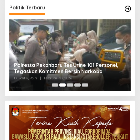
Politik Terbaru
Polresta Pekanbaru Tes Urine 101 Personel,
P
Tegaskan Komitmen Bersih Narkoba
S
Di Politik, Polri
|
Februari 23, 2026
Di 