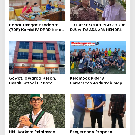
Rapat Dengar Pendapat
TUTUP SEKOLAH PLAYGROUP
(RDP) Komisi IV DPRD Kota
DJUWITA! ADA APA HENDRI
Batam terkait polemik
ARULAN BELA MATI-MATIAN ?
Sekolah Djuwita
Gawat,,!! Warga Resah,
Kelompok KKN 18
Desak Satpol PP Kota
Universitas Abdurrab Siap
Pekanbaru Razia Z Home
Mengabdi dan
Stay yang Diduga Tempat
Mendedikasikan Diri untuk
Ajang “Kumpul Kebo”.
Masyarakat Desa Pulau
Deras
HMI Korkom Pelalawan
Penyerahan Proposal