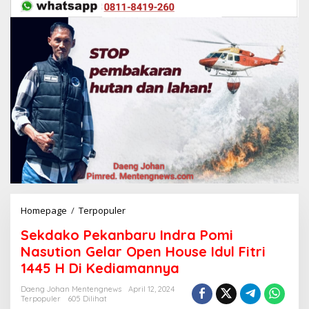
Homepage
/
Terpopuler
S
e
Sekdako Pekanbaru Indra Pomi
k
d
Nasution Gelar Open House Idul Fitri
a
1445 H Di Kediamannya
k
o
Daeng Johan Mentengnews
April 12, 2024
P
Terpopuler
605 Dilihat