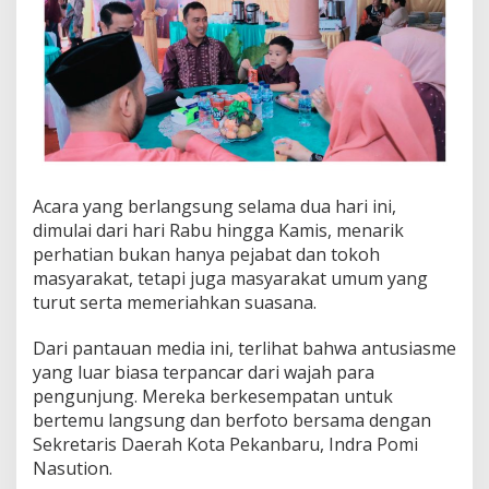
4
5
H
D
i
K
e
d
i
a
m
Acara yang berlangsung selama dua hari ini,
a
dimulai dari hari Rabu hingga Kamis, menarik
n
perhatian bukan hanya pejabat dan tokoh
n
masyarakat, tetapi juga masyarakat umum yang
y
a
turut serta memeriahkan suasana.
Dari pantauan media ini, terlihat bahwa antusiasme
yang luar biasa terpancar dari wajah para
pengunjung. Mereka berkesempatan untuk
bertemu langsung dan berfoto bersama dengan
Sekretaris Daerah Kota Pekanbaru, Indra Pomi
Nasution.