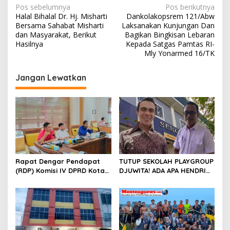
N
Pos sebelumnya
Pos berikutnya
Halal Bihalal Dr. Hj. Misharti
Dankolakopsrem 121/Abw
a
Bersama Sahabat Misharti
Laksanakan Kunjungan Dan
v
dan Masyarakat, Berikut
Bagikan Bingkisan Lebaran
Hasilnya
Kepada Satgas Pamtas RI-
i
Mly Yonarmed 16/TK
g
Jangan Lewatkan
a
s
i
p
o
s
Rapat Dengar Pendapat
TUTUP SEKOLAH PLAYGROUP
(RDP) Komisi IV DPRD Kota
DJUWITA! ADA APA HENDRI
Batam terkait polemik
ARULAN BELA MATI-MATIAN ?
Sekolah Djuwita