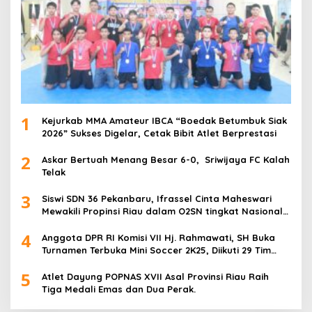
1
Kejurkab MMA Amateur IBCA “Boedak Betumbuk Siak
2026” Sukses Digelar, Cetak Bibit Atlet Berprestasi
2
Askar Bertuah Menang Besar 6-0, Sriwijaya FC Kalah
Telak
3
Siswi SDN 36 Pekanbaru, Ifrassel Cinta Maheswari
Mewakili Propinsi Riau dalam O2SN tingkat Nasional
2025 di Cabor Senam Putri
4
Anggota DPR RI Komisi VII Hj. Rahmawati, SH Buka
Turnamen Terbuka Mini Soccer 2K25, Diikuti 29 Tim
Pria dan Wanita di Kalimantan Utara
5
Atlet Dayung POPNAS XVII Asal Provinsi Riau Raih
Tiga Medali Emas dan Dua Perak.