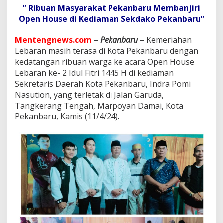
G
” Ribuan Masyarakat Pekanbaru Membanjiri
e
Open House di Kediaman Sekdako Pekanbaru”
l
a
r
Mentengnews.com
–
Pekanbaru
– Kemeriahan
O
Lebaran masih terasa di Kota Pekanbaru dengan
p
kedatangan ribuan warga ke acara Open House
e
Lebaran ke- 2 Idul Fitri 1445 H di kediaman
n
H
Sekretaris Daerah Kota Pekanbaru, Indra Pomi
o
Nasution, yang terletak di Jalan Garuda,
u
Tangkerang Tengah, Marpoyan Damai, Kota
s
Pekanbaru, Kamis (11/4/24).
e
I
d
u
l
F
i
t
r
i
1
4