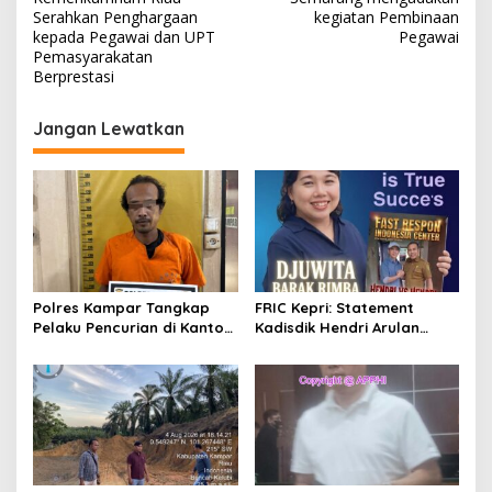
v
Serahkan Penghargaan
kegiatan Pembinaan
kepada Pegawai dan UPT
Pegawai
i
Pemasyarakatan
Berprestasi
g
a
Jangan Lewatkan
s
i
p
o
s
Polres Kampar Tangkap
FRIC Kepri: Statement
Pelaku Pencurian di Kantor
Kadisdik Hendri Arulan
Balai Penyuluhan
Melukai Nurani Bangsa
Indonesia