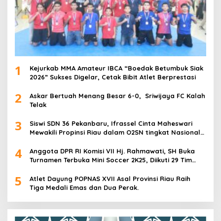
1
Kejurkab MMA Amateur IBCA “Boedak Betumbuk Siak
2026” Sukses Digelar, Cetak Bibit Atlet Berprestasi
2
Askar Bertuah Menang Besar 6-0, Sriwijaya FC Kalah
Telak
3
Siswi SDN 36 Pekanbaru, Ifrassel Cinta Maheswari
Mewakili Propinsi Riau dalam O2SN tingkat Nasional
2025 di Cabor Senam Putri
4
Anggota DPR RI Komisi VII Hj. Rahmawati, SH Buka
Turnamen Terbuka Mini Soccer 2K25, Diikuti 29 Tim
Pria dan Wanita di Kalimantan Utara
5
Atlet Dayung POPNAS XVII Asal Provinsi Riau Raih
Tiga Medali Emas dan Dua Perak.