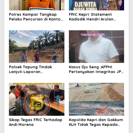
Polres Kampar Tangkap
FRIC Kepri: Statement
Pelaku Pencurian di Kantor
Kadisdik Hendri Arulan
Balai Penyuluhan
Melukai Nurani Bangsa
Indonesia
Polsek Tapung Tindak
Kasus Dju Seng :APPHI
Lanjuti Laporan
Pertanyakan Integritas JPU
Masyarakat Terkait
Kejagung dan Dugaan
Penambangan Ilegal di
“Main Mata” Kroni Eks-
Desa Bencah Kelubi
Jampidsus
Sikap Tegas FRIC Terhadap
Kapolda Kepri dan Gakkum
Andi Morena
KLH Tidak Tegas Kepada
Korporasi Pencucian Pasir