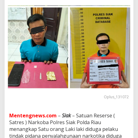
l
S
a
t
r
e
s
N
a
r
k
o
b
a
P
o
l
r
Oplus_131072
e
s
S
Mentengnews.com
–
Siak
– Satuan Reserse (
i
Satres ) Narkoba Polres Siak Polda Riau
a
k
menangkap Satu orang Laki laki diduga pelaku
B
tindak pidana penyalahgunaan narkotika diduga