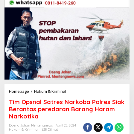
Homepage
/
Hukum & Kriminal
T
i
Tim Opsnal Satres Narkoba Polres Siak
m
O
Berantas peredaran Barang Haram
p
Narkotika
s
n
Daeng Johan Mentengnews
April 28, 2024
a
Hukum & Kriminal
628 Dilihat