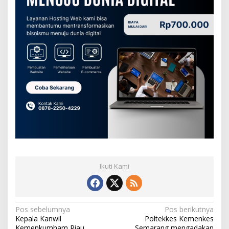
Ikuti Kami
N
Pos sebelumnya
Pos berikutnya
Kepala Kanwil
Poltekkes Kemenkes
a
Kemenkumham Riau
Semarang mengadakan