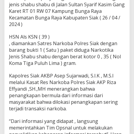
e
jenis shabu shabu di Jalan Sultan Syarif Kasim Gang
r
Karet RT 01 RW 07 Kampung Bunga Raya
a
n
Kecamatan Bunga Raya Kabupaten Siak ( 26 / 04 /
t
2024 )
a
s
HSN Als KSN ( 39 )
p
, diamankan Satres Narkoba Polres Siak dengan
e
r
barang bukti 1 ( Satu ) paket diduga Narkotika
e
Jenis Shabu shabu dengan berat kotor 0 , 35 ( Nol
d
Koma Tiga Puluh Lima ) gram.
a
r
Kapolres Siak AKBP Asep Sujarwadi, S.I.K , M.S.I
a
n
melalui Kasat Res Narkoba Polres Siak AKP Riza
B
Effyandi ,SH.,MH menerangkan bahwa
a
penangkapan bermula dari informasi dari
r
masyarakat bahwa dilokasi penangkapan sering
a
terjadi transaksi narkoba.
n
g
H
“Dari informasi yang didapat , langsung
a
memerintahkan Tim Opsnal untuk melakukan
r