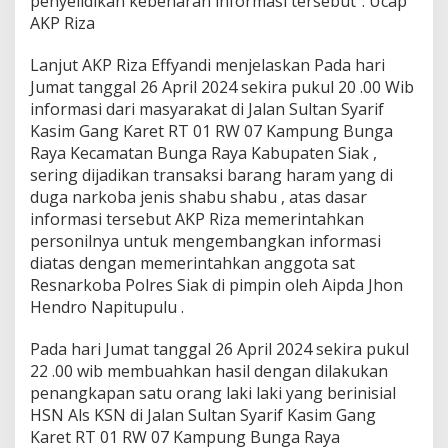
penyelidikan kebenaran informasi tersebut”. Ucap
a
AKP Riza
m
N
a
Lanjut AKP Riza Effyandi menjelaskan Pada hari
r
Jumat tanggal 26 April 2024 sekira pukul 20 .00 Wib
k
informasi dari masyarakat di Jalan Sultan Syarif
o
Kasim Gang Karet RT 01 RW 07 Kampung Bunga
t
i
Raya Kecamatan Bunga Raya Kabupaten Siak ,
k
sering dijadikan transaksi barang haram yang di
a
duga narkoba jenis shabu shabu , atas dasar
informasi tersebut AKP Riza memerintahkan
personilnya untuk mengembangkan informasi
diatas dengan memerintahkan anggota sat
Resnarkoba Polres Siak di pimpin oleh Aipda Jhon
Hendro Napitupulu .
Pada hari Jumat tanggal 26 April 2024 sekira pukul
22 .00 wib membuahkan hasil dengan dilakukan
penangkapan satu orang laki laki yang berinisial
HSN Als KSN di Jalan Sultan Syarif Kasim Gang
Karet RT 01 RW 07 Kampung Bunga Raya