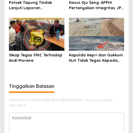
Polsek Tapung Tindak
Kasus Dju Seng :APPHI
Lanjuti Laporan
Pertanyakan Integritas JPU
Masyarakat Terkait
Kejagung dan Dugaan
Penambangan Ilegal di
“Main Mata” Kroni Eks-
Desa Bencah Kelubi
Jampidsus
Sikap Tegas FRIC Terhadap
Kapolda Kepri dan Gakkum
Andi Morena
KLH Tidak Tegas Kepada
Korporasi Pencucian Pasir
dan Penimbunan Pesisir di
Teluk Mata Ikan
Tinggalkan Balasan
Alamat email Anda tidak akan dipublikasikan.
Ruas yang wajib
ditandai
*