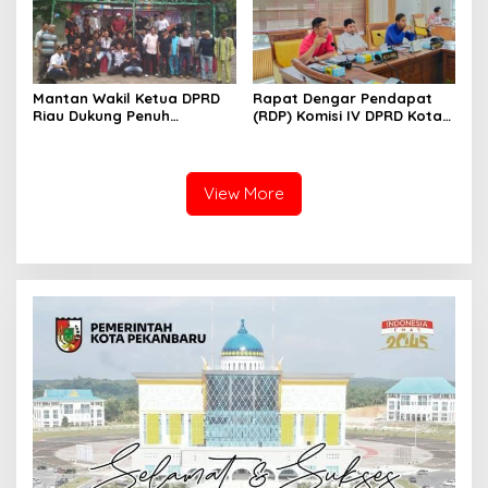
Mantan Wakil Ketua DPRD
Rapat Dengar Pendapat
Riau Dukung Penuh
(RDP) Komisi IV DPRD Kota
Penerbitan Buku Sejarah
Batam terkait polemik
Perjuangan Lahirnya
Sekolah Djuwita
Kabupaten Kepulauan
Meranti
View More