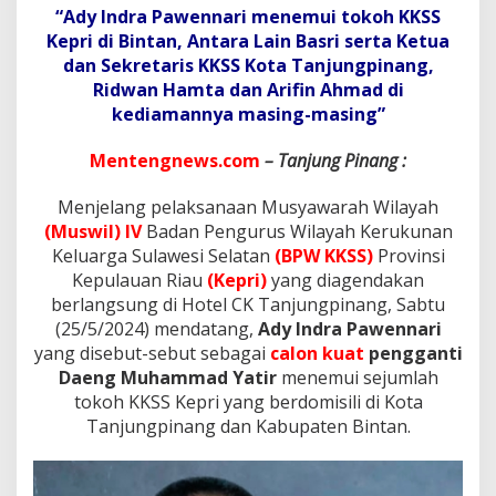
i
“Ady Indra Pawennari menemui tokoh KKSS
r
Kepri di Bintan, Antara Lain Basri serta Ketua
K
e
dan Sekretaris KKSS Kota Tanjungpinang,
p
Ridwan Hamta dan Arifin Ahmad di
a
kediamannya masing-masing”
d
a
Mentengnews.com
– Tanjung Pinang :
A
d
y
Menjelang pelaksanaan Musyawarah Wilayah
I
(Muswil) IV
Badan Pengurus Wilayah Kerukunan
n
Keluarga Sulawesi Selatan
(BPW KKSS)
Provinsi
d
Kepulauan Riau
(Kepri)
yang diagendakan
r
a
berlangsung di Hotel CK Tanjungpinang, Sabtu
P
(25/5/2024) mendatang,
Ady Indra Pawennari
a
yang disebut-sebut sebagai
calon kuat
pengganti
w
Daeng Muhammad Yatir
menemui sejumlah
e
tokoh KKSS Kepri yang berdomisili di Kota
n
n
Tanjungpinang dan Kabupaten Bintan.
a
r
i