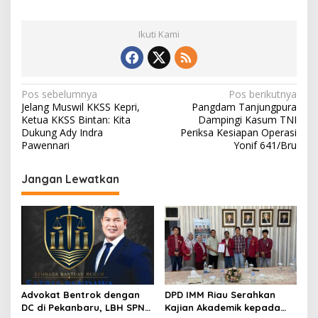
Ikuti Kami
N
Pos sebelumnya
Pos berikutnya
Jelang Muswil KKSS Kepri,
Pangdam Tanjungpura
a
Ketua KKSS Bintan: Kita
Dampingi Kasum TNI
v
Dukung Ady Indra
Periksa Kesiapan Operasi
Pawennari
Yonif 641/Bru
i
g
Jangan Lewatkan
a
s
i
p
o
s
Advokat Bentrok dengan
DPD IMM Riau Serahkan
DC di Pekanbaru, LBH SPN
Kajian Akademik kepada