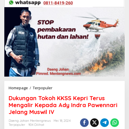
Homepage
/
Terpopuler
D
u
Dukungan Tokoh KKSS Kepri Terus
k
u
Mengalir Kepada Ady Indra Pawennari
n
Jelang Muswil IV
g
a
Daeng Johan Mentengnews
Mei 18, 2024
n
Terpopuler
904 Dilihat