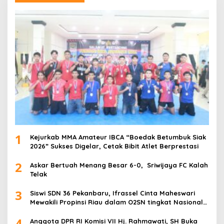
1
Kejurkab MMA Amateur IBCA “Boedak Betumbuk Siak
2026” Sukses Digelar, Cetak Bibit Atlet Berprestasi
2
Askar Bertuah Menang Besar 6-0, Sriwijaya FC Kalah
Telak
3
Siswi SDN 36 Pekanbaru, Ifrassel Cinta Maheswari
Mewakili Propinsi Riau dalam O2SN tingkat Nasional
2025 di Cabor Senam Putri
4
Anggota DPR RI Komisi VII Hj. Rahmawati, SH Buka