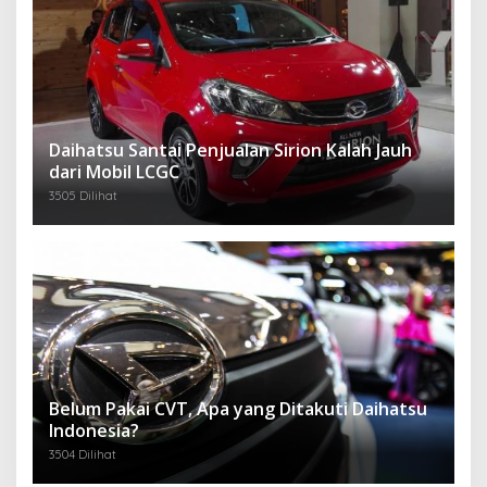
Daihatsu Santai Penjualan Sirion Kalah Jauh
dari Mobil LCGC
3505 Dilihat
Belum Pakai CVT, Apa yang Ditakuti Daihatsu
Indonesia?
3504 Dilihat