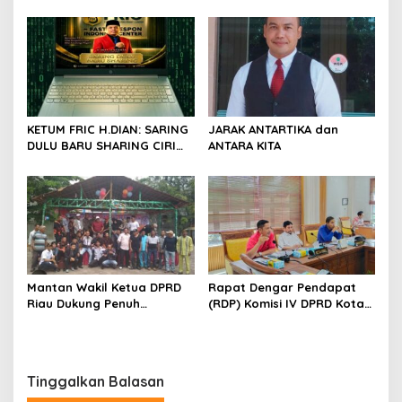
Desak Polda Riau Usut
DPD RI, Desak Perjuangkan
Dugaan Premanisme
Keadilan bagi Provinsi Riau
KETUM FRIC H.DIAN: SARING
JARAK ANTARTIKA dan
DULU BARU SHARING CIRI
ANTARA KITA
ORANG BIJAK BERMEDIA
SOSIAL
Mantan Wakil Ketua DPRD
Rapat Dengar Pendapat
Riau Dukung Penuh
(RDP) Komisi IV DPRD Kota
Penerbitan Buku Sejarah
Batam terkait polemik
Perjuangan Lahirnya
Sekolah Djuwita
Kabupaten Kepulauan
Meranti
Tinggalkan Balasan