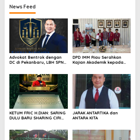
News Feed
Advokat Bentrok dengan
DPD IMM Riau Serahkan
DC di Pekanbaru, LBH SPN
Kajian Akademik kepada
Desak Polda Riau Usut
DPD RI, Desak Perjuangkan
Dugaan Premanisme
Keadilan bagi Provinsi Riau
KETUM FRIC H.DIAN: SARING
JARAK ANTARTIKA dan
DULU BARU SHARING CIRI
ANTARA KITA
ORANG BIJAK BERMEDIA
SOSIAL