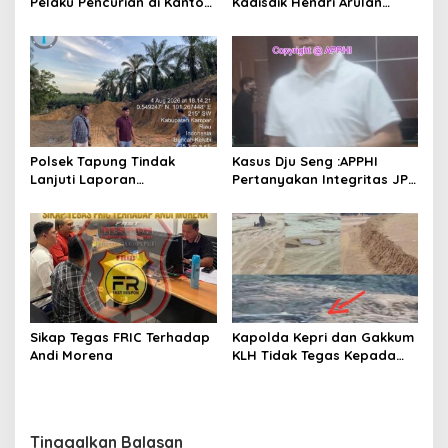
Pelaku Pencurian di Kantor
Kadisdik Hendri Arulan
Balai Penyuluhan
Melukai Nurani Bangsa
Indonesia
Polsek Tapung Tindak
Kasus Dju Seng :APPHI
Lanjuti Laporan
Pertanyakan Integritas JPU
Masyarakat Terkait
Kejagung dan Dugaan
Penambangan Ilegal di
“Main Mata” Kroni Eks-
Desa Bencah Kelubi
Jampidsus
Sikap Tegas FRIC Terhadap
Kapolda Kepri dan Gakkum
Andi Morena
KLH Tidak Tegas Kepada
Korporasi Pencucian Pasir
dan Penimbunan Pesisir di
Teluk Mata Ikan
Tinggalkan Balasan