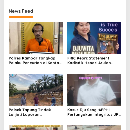
News Feed
Polres Kampar Tangkap
FRIC Kepri: Statement
Pelaku Pencurian di Kantor
Kadisdik Hendri Arulan
Balai Penyuluhan
Melukai Nurani Bangsa
Indonesia
Polsek Tapung Tindak
Kasus Dju Seng :APPHI
Lanjuti Laporan
Pertanyakan Integritas JPU
Masyarakat Terkait
Kejagung dan Dugaan
Penambangan Ilegal di
“Main Mata” Kroni Eks-
Desa Bencah Kelubi
Jampidsus