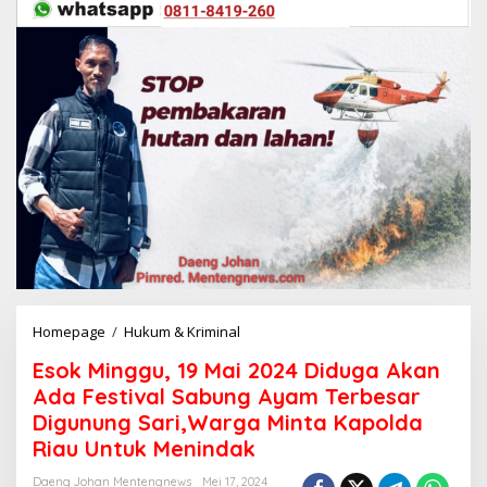
Homepage
/
Hukum & Kriminal
E
s
Esok Minggu, 19 Mai 2024 Diduga Akan
o
k
Ada Festival Sabung Ayam Terbesar
M
Digunung Sari,Warga Minta Kapolda
i
Riau Untuk Menindak
n
g
Daeng Johan Mentengnews
Mei 17, 2024