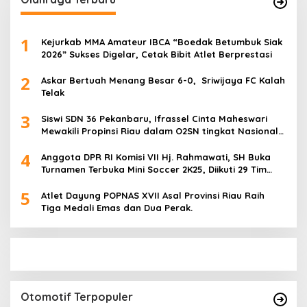
1
Kejurkab MMA Amateur IBCA “Boedak Betumbuk Siak
2026” Sukses Digelar, Cetak Bibit Atlet Berprestasi
2
Askar Bertuah Menang Besar 6-0, Sriwijaya FC Kalah
Telak
3
Siswi SDN 36 Pekanbaru, Ifrassel Cinta Maheswari
Mewakili Propinsi Riau dalam O2SN tingkat Nasional
2025 di Cabor Senam Putri
4
Anggota DPR RI Komisi VII Hj. Rahmawati, SH Buka
Turnamen Terbuka Mini Soccer 2K25, Diikuti 29 Tim
Pria dan Wanita di Kalimantan Utara
5
Atlet Dayung POPNAS XVII Asal Provinsi Riau Raih
Tiga Medali Emas dan Dua Perak.
Otomotif Terpopuler