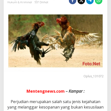
g
Hukum & Kriminal
537 Dilihat
u
,
1
9
M
a
i
2
0
2
4
D
i
d
u
g
a
Oplus_131072
A
k
a
Mentengnews.com
– Kampar :
n
A
Perjudian merupakan salah satu jenis kejahatan
d
yang melanggar kesopanan yang bukan kesusilaan
a