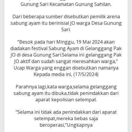
r
Gunung Sari Kecamatan Gunung Sahilan.
D
i
Dari beberapa sumber disebutkan pemilik arena
g
sabung ayam itu berinisial JO warga Desa Gunung
u
n
Sari.
u
n
“Besok pada hari Minggu, 19 Mai 2024 akan
g
diadakan festival Sabung Ayam di Gelanggang Pak
S
JO di desa Gunung Sari.Selama ini gelanggang Pak
a
r
JO aktif dan sudah sangat meresahkan warga,”
i
Ucap Warga yang enggan disebutkan namanya
,
Kepada media ini, (17/5/2024)
W
a
Parahnya lagi,kata warga,selama gelanggang
r
g
sabung ayam itu dibuka,tidak penindakkan dari
a
aparat kepolisian setempat.
M
i
“Selama ini tidak ada penindakkan dari aparat
n
setempat,mereka bebas saja
t
a
beroperasi,”Ungkapnya
K