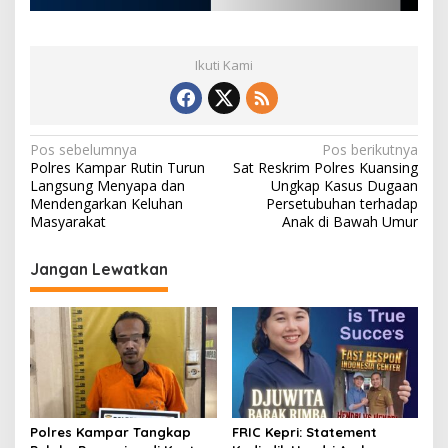
Ikuti Kami
N
Pos sebelumnya
Pos berikutnya
Polres Kampar Rutin Turun
Sat Reskrim Polres Kuansing
a
Langsung Menyapa dan
Ungkap Kasus Dugaan
v
Mendengarkan Keluhan
Persetubuhan terhadap
Masyarakat
Anak di Bawah Umur
i
g
Jangan Lewatkan
a
s
i
p
o
s
Polres Kampar Tangkap
FRIC Kepri: Statement