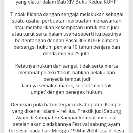
F
yang diatur dalam Bab XIV Buku Kedua KUHP.
e
s
Tindak Pidana dengan sengaja melakukan sebagai
t
suatu usaha, perbuatan-perbuatan menawarkan
i
atau memberikan kesempatan untuk main judi
v
a
atau turut serta dalam usaha seperti itu pastinya
l
bertentangan dengan Pasal 303 KUHP dimana
S
bersangsi hukum penjara 10 tahun penjara dan
a
denda min Rp.25 juta.
b
u
n
Ketatnya hukum dan sangsi, tidak serta merta
g
membuat pelaku ‘takut, bahkan pelaku dan
A
penyedia tempat judi
y
lainnya semakin marak, seolah ‘main tak
a
umpet’ dengan penegak hukum.
m
T
e
Demikian pula hal ini terjadi di Kabupaten Kampar
r
yang dikenal ‘islami – relijius, Praktik judi Sabung
b
Ayam di Kabupaten Kampar kembali mencuat
e
setelah akan diadakannya Festival sabung ayam
s
a
terbesar pada hari Minggu 19 Mai 2024 lusa di desa