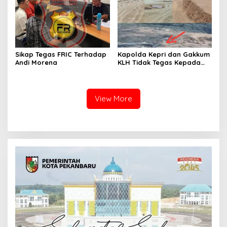
Sikap Tegas FRIC Terhadap
Kapolda Kepri dan Gakkum
Andi Morena
KLH Tidak Tegas Kepada
Korporasi Pencucian Pasir
dan Penimbunan Pesisir di
Teluk Mata Ikan
View More