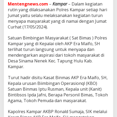
y
Mentengnews.com
–
Kampar
– Dalam kegiatan
a
rutin yang dilaksanakan Polres Kampar setiap hari
p
a
Jumat yaitu selalu melaksanakan kegiatan turun
d
menyapa masyarakat yang di namai dengan Jumat
a
Curhat (17/05/2024).
n
M
Satuan Bimbingan Masyarakat ( Sat Bimas ) Polres
e
n
Kampar yang di Kepalai oleh AKP Era Maifo, SH
d
terlihat turun langsung untuk menyapa dan
e
mendengarkan aspirasi dari tokoh masyarakat di
n
Desa Sinama Nenek Kec. Tapung Hulu Kab.
g
Kampar.
a
r
k
Turut hadir disitu Kasat Binmas AKP Era Maifo, SH,
a
Kepala urusan Biimbingan Operasionql (KBO)
n
Satuan Binmas Iptu Rusman, Kepala unit (Kanit)
K
Bintibsos Ipda Jafni, Berapa Personil Bimas, Tokoh
e
l
Agama, Tokoh Pemuda dan masyarakat.
u
h
Kapolres Kampar AKBP Ronald Sumaja, SIK melalui
a