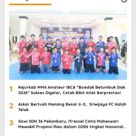
1
Kejurkab MMA Amateur IBCA “Boedak Betumbuk Siak
2026” Sukses Digelar, Cetak Bibit Atlet Berprestasi
2
Askar Bertuah Menang Besar 6-0, Sriwijaya FC Kalah
Telak
3
Siswi SDN 36 Pekanbaru, Ifrassel Cinta Maheswari
Mewakili Propinsi Riau dalam O2SN tingkat Nasional
2025 di Cabor Senam Putri