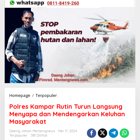
Homepage
/
Terpopuler
P
o
Polres Kampar Rutin Turun Langsung
l
r
Menyapa dan Mendengarkan Keluhan
e
Masyarakat
s
K
Daeng Johan Mentengnews
Mei 17, 2024
a
Terpopuler
581 Dilihat