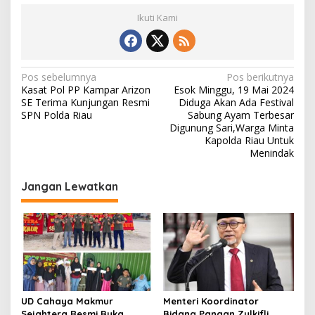
Ikuti Kami
N
Pos sebelumnya
Pos berikutnya
Kasat Pol PP Kampar Arizon
Esok Minggu, 19 Mai 2024
a
SE Terima Kunjungan Resmi
Diduga Akan Ada Festival
v
SPN Polda Riau
Sabung Ayam Terbesar
Digunung Sari,Warga Minta
i
Kapolda Riau Untuk
Menindak
g
a
Jangan Lewatkan
s
i
p
o
s
UD Cahaya Makmur
Menteri Koordinator
Sejahtera Resmi Buka
Bidang Pangan Zulkifli