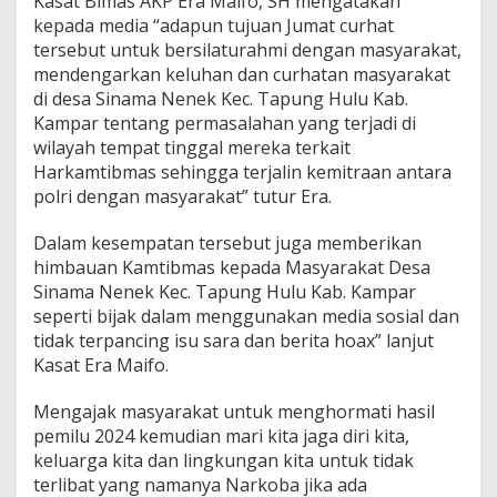
Kasat Bimas AKP Era Maifo, SH mengatakan
n
kepada media “adapun tujuan Jumat curhat
M
a
tersebut untuk bersilaturahmi dengan masyarakat,
s
mendengarkan keluhan dan curhatan masyarakat
y
di desa Sinama Nenek Kec. Tapung Hulu Kab.
a
Kampar tentang permasalahan yang terjadi di
r
a
wilayah tempat tinggal mereka terkait
k
Harkamtibmas sehingga terjalin kemitraan antara
a
polri dengan masyarakat” tutur Era.
t
Dalam kesempatan tersebut juga memberikan
himbauan Kamtibmas kepada Masyarakat Desa
Sinama Nenek Kec. Tapung Hulu Kab. Kampar
seperti bijak dalam menggunakan media sosial dan
tidak terpancing isu sara dan berita hoax” lanjut
Kasat Era Maifo.
Mengajak masyarakat untuk menghormati hasil
pemilu 2024 kemudian mari kita jaga diri kita,
keluarga kita dan lingkungan kita untuk tidak
terlibat yang namanya Narkoba jika ada