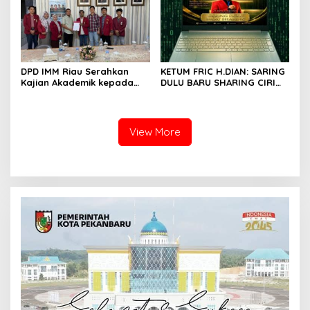
DPD IMM Riau Serahkan
KETUM FRIC H.DIAN: SARING
Kajian Akademik kepada
DULU BARU SHARING CIRI
DPD RI, Desak Perjuangkan
ORANG BIJAK BERMEDIA
Keadilan bagi Provinsi Riau
SOSIAL
View More