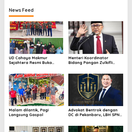
News Feed
UD Cahaya Makmur
Menteri Koordinator
Sejahtera Resmi Buka
Bidang Pangan Zulkifli
Lokasi Baru di Pekanbaru,
Hasan Aktif Mendorong
Santuni 20 Anak Yatim
Seluruh Program
Pemerintahan Presiden RI
H. Prabowo Subianto
Malam dilantik, Pagi
Advokat Bentrok dengan
Langsung Gaspol
DC di Pekanbaru, LBH SPN
Desak Polda Riau Usut
Dugaan Premanisme