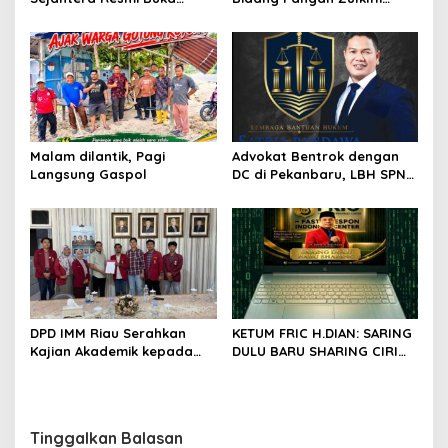
Lokasi Baru di Pekanbaru,
Hasan Aktif Mendorong
Santuni 20 Anak Yatim
Seluruh Program
Pemerintahan Presiden RI
H. Prabowo Subianto
Malam dilantik, Pagi
Advokat Bentrok dengan
Langsung Gaspol
DC di Pekanbaru, LBH SPN
Desak Polda Riau Usut
Dugaan Premanisme
DPD IMM Riau Serahkan
KETUM FRIC H.DIAN: SARING
Kajian Akademik kepada
DULU BARU SHARING CIRI
DPD RI, Desak Perjuangkan
ORANG BIJAK BERMEDIA
Keadilan bagi Provinsi Riau
SOSIAL
Tinggalkan Balasan