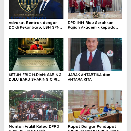
Advokat Bentrok dengan
DPD IMM Riau Serahkan
DC di Pekanbaru, LBH SPN
Kajian Akademik kepada
Desak Polda Riau Usut
DPD RI, Desak Perjuangkan
Dugaan Premanisme
Keadilan bagi Provinsi Riau
KETUM FRIC H.DIAN: SARING
JARAK ANTARTIKA dan
DULU BARU SHARING CIRI
ANTARA KITA
ORANG BIJAK BERMEDIA
SOSIAL
Mantan Wakil Ketua DPRD
Rapat Dengar Pendapat