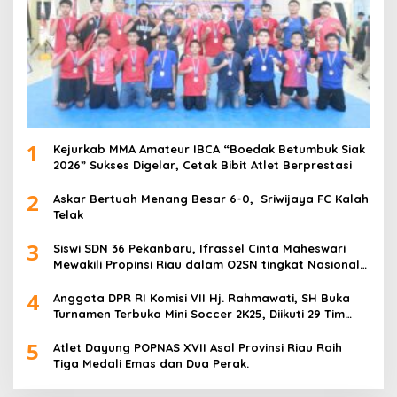
1
Kejurkab MMA Amateur IBCA “Boedak Betumbuk Siak
2026” Sukses Digelar, Cetak Bibit Atlet Berprestasi
2
Askar Bertuah Menang Besar 6-0, Sriwijaya FC Kalah
Telak
3
Siswi SDN 36 Pekanbaru, Ifrassel Cinta Maheswari
Mewakili Propinsi Riau dalam O2SN tingkat Nasional
2025 di Cabor Senam Putri
4
Anggota DPR RI Komisi VII Hj. Rahmawati, SH Buka
Turnamen Terbuka Mini Soccer 2K25, Diikuti 29 Tim
Pria dan Wanita di Kalimantan Utara
5
Atlet Dayung POPNAS XVII Asal Provinsi Riau Raih
Tiga Medali Emas dan Dua Perak.