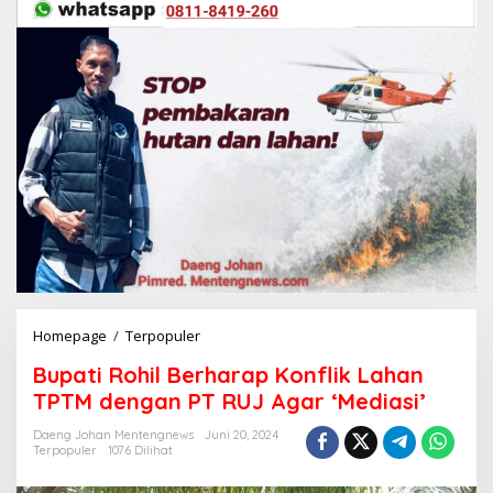
Homepage
/
Terpopuler
B
u
Bupati Rohil Berharap Konflik Lahan
p
a
TPTM dengan PT RUJ Agar ‘Mediasi’
t
i
Daeng Johan Mentengnews
Juni 20, 2024
Terpopuler
1076 Dilihat
R
o