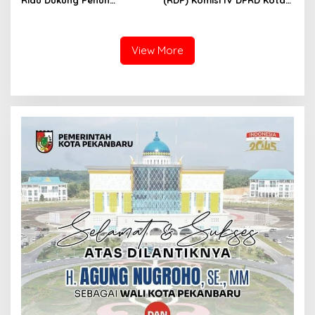
Riau Dukung Penuh
(RDP) Komisi IV DPRD Kota
Penerbitan Buku Sejarah
Batam terkait polemik
Perjuangan Lahirnya
Sekolah Djuwita
Kabupaten Kepulauan
Meranti
View More