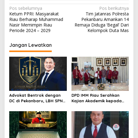
N
Pos sebelumnya
Pos berikutnya
Ketum PPRI: Masyarakat
Tim Jatanras Polresta
a
Riau Berharap Muhammad
Pekanbaru Amankan 14
v
Nasir Memimpin Riau
Remaja Diduga ‘Begal’ Dari
Periode 2024 – 2029
Kelompok Duta Mas
i
g
Jangan Lewatkan
a
s
i
p
o
s
Advokat Bentrok dengan
DPD IMM Riau Serahkan
DC di Pekanbaru, LBH SPN
Kajian Akademik kepada
Desak Polda Riau Usut
DPD RI, Desak Perjuangkan
Dugaan Premanisme
Keadilan bagi Provinsi Riau