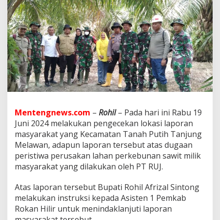
h
i
l
B
e
r
h
a
r
a
p
K
o
Mentengnews.com
–
Rohil
– Pada hari ini Rabu 19
n
Juni 2024 melakukan pengecekan lokasi laporan
f
masyarakat yang Kecamatan Tanah Putih Tanjung
l
i
Melawan, adapun laporan tersebut atas dugaan
k
peristiwa perusakan lahan perkebunan sawit milik
L
masyarakat yang dilakukan oleh PT RUJ.
a
h
Atas laporan tersebut Bupati Rohil Afrizal Sintong
a
n
melakukan instruksi kepada Asisten 1 Pemkab
T
Rokan Hilir untuk menindaklanjuti laporan
P
masyarakat tersebut.