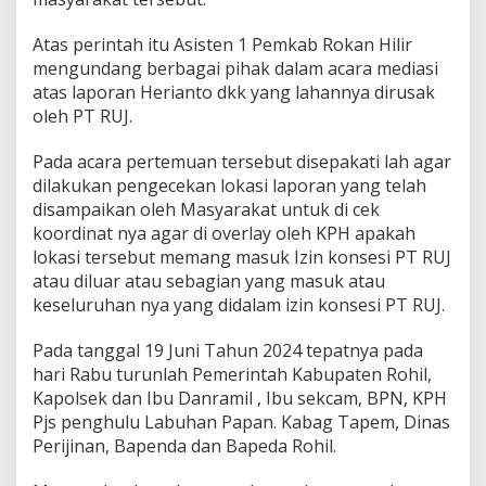
T
M
Atas perintah itu Asisten 1 Pemkab Rokan Hilir
d
e
mengundang berbagai pihak dalam acara mediasi
n
atas laporan Herianto dkk yang lahannya dirusak
g
oleh PT RUJ.
a
n
Pada acara pertemuan tersebut disepakati lah agar
P
T
dilakukan pengecekan lokasi laporan yang telah
R
disampaikan oleh Masyarakat untuk di cek
U
koordinat nya agar di overlay oleh KPH apakah
J
lokasi tersebut memang masuk Izin konsesi PT RUJ
A
g
atau diluar atau sebagian yang masuk atau
a
keseluruhan nya yang didalam izin konsesi PT RUJ.
r
'
Pada tanggal 19 Juni Tahun 2024 tepatnya pada
M
hari Rabu turunlah Pemerintah Kabupaten Rohil,
e
d
Kapolsek dan Ibu Danramil , Ibu sekcam, BPN, KPH
i
Pjs penghulu Labuhan Papan. Kabag Tapem, Dinas
a
Perijinan, Bapenda dan Bapeda Rohil.
s
i