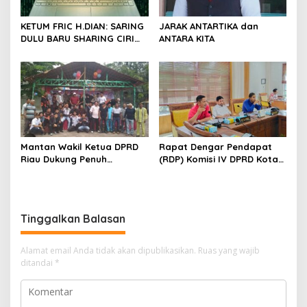
KETUM FRIC H.DIAN: SARING
JARAK ANTARTIKA dan
DULU BARU SHARING CIRI
ANTARA KITA
ORANG BIJAK BERMEDIA
SOSIAL
Mantan Wakil Ketua DPRD
Rapat Dengar Pendapat
Riau Dukung Penuh
(RDP) Komisi IV DPRD Kota
Penerbitan Buku Sejarah
Batam terkait polemik
Perjuangan Lahirnya
Sekolah Djuwita
Kabupaten Kepulauan
Meranti
Tinggalkan Balasan
Alamat email Anda tidak akan dipublikasikan.
Ruas yang wajib
ditandai
*