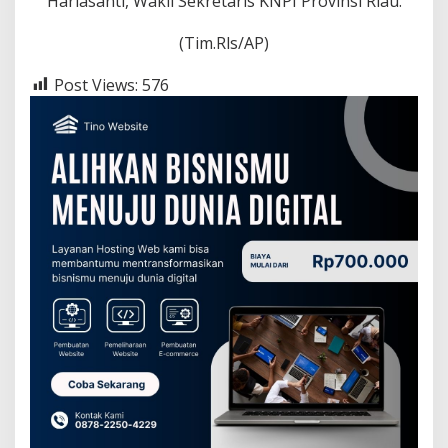
Hariasanti, Wakil Sekretaris KNPI Provinsi Riau.
(Tim.Rls/AP)
Post Views:
576