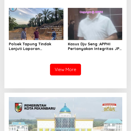
Balai Penyuluhan
Melukai Nurani Bangsa
Indonesia
Polsek Tapung Tindak
Kasus Dju Seng :APPHI
Lanjuti Laporan
Pertanyakan Integritas JPU
Masyarakat Terkait
Kejagung dan Dugaan
Penambangan Ilegal di
“Main Mata” Kroni Eks-
Desa Bencah Kelubi
Jampidsus
View More