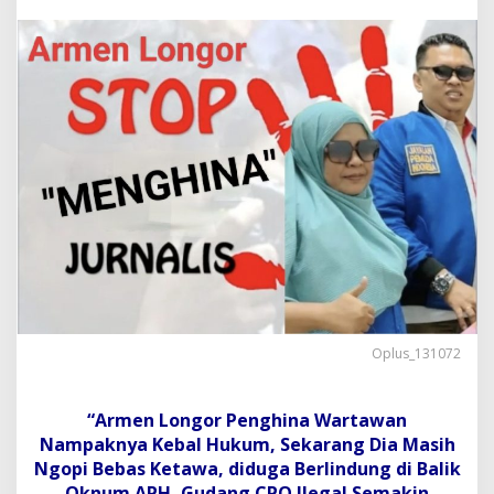
K
a
p
o
l
r
e
s
D
u
m
a
i
,
,
!
!
S
Oplus_131072
i
t
u
“Armen Longor Penghina Wartawan
a
s
Nampaknya Kebal Hukum, Sekarang Dia Masih
i
Ngopi Bebas Ketawa, diduga Berlindung di Balik
D
Oknum APH, Gudang CPO Ilegal Semakin