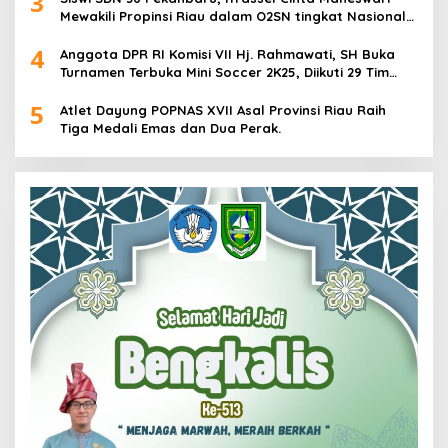
3
Mewakili Propinsi Riau dalam O2SN tingkat Nasional
2025 di Cabor Senam Putri
4
Anggota DPR RI Komisi VII Hj. Rahmawati, SH Buka
Turnamen Terbuka Mini Soccer 2K25, Diikuti 29 Tim
Pria dan Wanita di Kalimantan Utara
5
Atlet Dayung POPNAS XVII Asal Provinsi Riau Raih
Tiga Medali Emas dan Dua Perak.