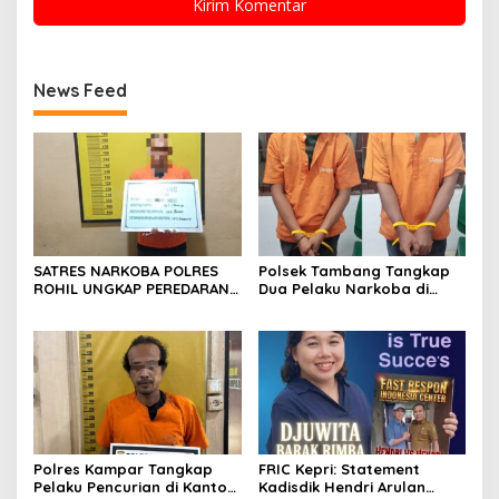
News Feed
SATRES NARKOBA POLRES
Polsek Tambang Tangkap
ROHIL UNGKAP PEREDARAN
Dua Pelaku Narkoba di
SABU 39,84 GRAM, SATU
Desa Koto Perambahan,
TERSANGKA DIAMANKAN
Sita Puluhan Sabu-sabu
Siap Edar
Polres Kampar Tangkap
FRIC Kepri: Statement
Pelaku Pencurian di Kantor
Kadisdik Hendri Arulan