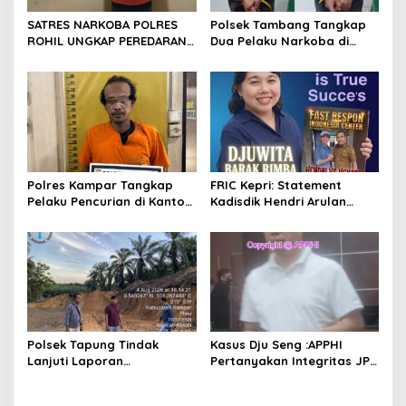
s
SATRES NARKOBA POLRES
Polsek Tambang Tangkap
ROHIL UNGKAP PEREDARAN
Dua Pelaku Narkoba di
SABU 39,84 GRAM, SATU
Desa Koto Perambahan,
TERSANGKA DIAMANKAN
Sita Puluhan Sabu-sabu
Siap Edar
Polres Kampar Tangkap
FRIC Kepri: Statement
Pelaku Pencurian di Kantor
Kadisdik Hendri Arulan
Balai Penyuluhan
Melukai Nurani Bangsa
Indonesia
Polsek Tapung Tindak
Kasus Dju Seng :APPHI
Lanjuti Laporan
Pertanyakan Integritas JPU
Masyarakat Terkait
Kejagung dan Dugaan
Penambangan Ilegal di
“Main Mata” Kroni Eks-