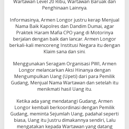
Wartawan Level 20 Ribu, Wartawan Baruak dan
n
g
Penghinaan Lainnya.
o
r
Informasinya, Armen Longor justru kerap Menjual
K
Nama Baik Kapolres dan Dandim Dumai, agar
o
Praktek Haram Mafia CPO yang di Motorinya
k
T
berjalan dengan baik dan lancar. Armen Longor
i
berkali-kali mencoreng Institusi Negara itu dengan
d
Klaim sana dan sini.
a
k
Menggunakan Seragam Organisasi PWI, Armen
D
i
Longor melancarkan Aksi Hinanya dengan
p
Mengumpulkan Uang (Upeti) dari para Pemilik
a
Gudang, Menjual Nama Wartawan dan setelah itu
n
menikmati hasil Uang itu.
g
g
i
Ketika ada yang mendatangi Gudang, Armen
l
Longor kembali berkoordinasi dengan Pemilik
Gudang, meminta Sejumlah Uang, padahal seperti
biasa, Uang itu Justru dimakannya sendiri, Lalu
mengatakan kepada Wartawan yang datang