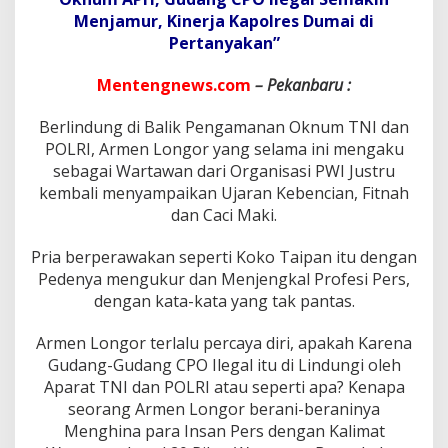
u
Menjamur, Kinerja Kapolres Dumai di
m
a
Pertanyakan”
i
T
Mentengnews.com
– Pekanbaru :
i
d
Berlindung di Balik Pengamanan Oknum TNI dan
a
POLRI, Armen Longor yang selama ini mengaku
k
K
sebagai Wartawan dari Organisasi PWI Justru
o
kembali menyampaikan Ujaran Kebencian, Fitnah
n
dan Caci Maki.
d
u
Pria berperawakan seperti Koko Taipan itu dengan
s
i
Pedenya mengukur dan Menjengkal Profesi Pers,
f
dengan kata-kata yang tak pantas.
,
A
Armen Longor terlalu percaya diri, apakah Karena
r
Gudang-Gudang CPO Ilegal itu di Lindungi oleh
m
e
Aparat TNI dan POLRI atau seperti apa? Kenapa
n
seorang Armen Longor berani-beraninya
L
Menghina para Insan Pers dengan Kalimat
o