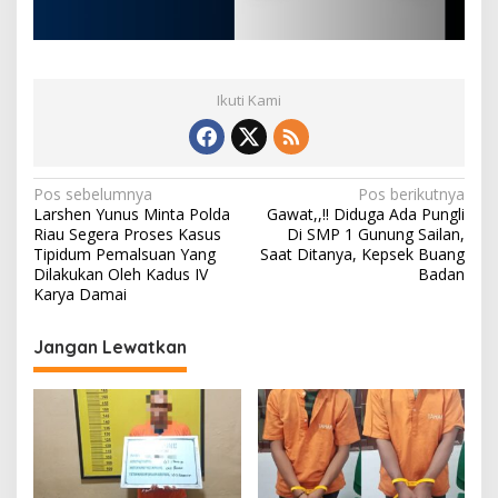
Ikuti Kami
N
Pos sebelumnya
Pos berikutnya
Larshen Yunus Minta Polda
Gawat,,!! Diduga Ada Pungli
a
Riau Segera Proses Kasus
Di SMP 1 Gunung Sailan,
v
Tipidum Pemalsuan Yang
Saat Ditanya, Kepsek Buang
Dilakukan Oleh Kadus IV
Badan
i
Karya Damai
g
Jangan Lewatkan
a
s
i
p
o