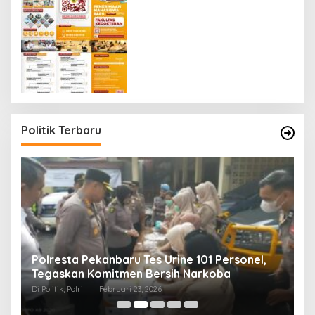
Politik Terbaru
Polresta Pekanbaru Tes Urine 101 Personel,
P
Tegaskan Komitmen Bersih Narkoba
S
Di Politik, Polri
|
Februari 23, 2026
Di 