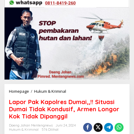
Homepage
/
Hukum & Kriminal
L
a
Lapor Pak Kapolres Dumai,,!! Situasi
p
o
Dumai Tidak Kondusif, Armen Longor
r
Kok Tidak Dipanggil
P
a
Daeng Johan Mentengnews
Juni 24, 2024
k
Hukum & Kriminal
576 Dilihat