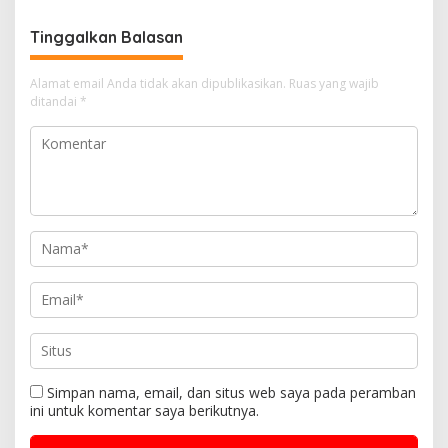
Desa Bencah Kelubi
Jampidsus
Tinggalkan Balasan
Alamat email Anda tidak akan dipublikasikan.
Ruas yang wajib
ditandai
*
Simpan nama, email, dan situs web saya pada peramban
ini untuk komentar saya berikutnya.