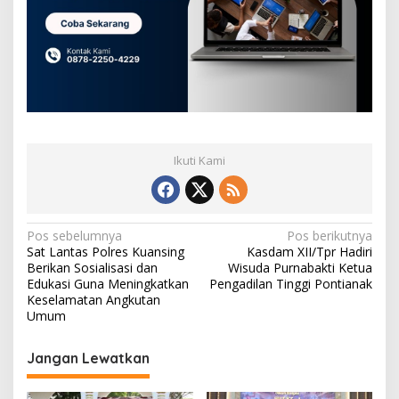
Ikuti Kami
N
Pos sebelumnya
Pos berikutnya
Sat Lantas Polres Kuansing
Kasdam XII/Tpr Hadiri
a
Berikan Sosialisasi dan
Wisuda Purnabakti Ketua
v
Edukasi Guna Meningkatkan
Pengadilan Tinggi Pontianak
Keselamatan Angkutan
i
Umum
g
Jangan Lewatkan
a
s