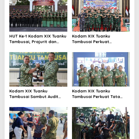
i
p
o
s
HUT Ke-1 Kodam XIX Tuanku
Kodam XIX Tuanku
Tambusai, Prajurit dan
Tambusai Perkuat
Persit Khidmatkan
Kepedulian Sosial Melalui
Penghormatan di TMP
Donor Darah HUT Ke-1
Kusuma Dharma
Kodam XIX Tuanku
Kodam XIX Tuanku
Tambusai Sambut Audit
Tambusai Perkuat Tata
Kinerja Itjen TNI, Ketua Tim
Kelola Aset Negara, Tim IV
Tegaskan Akurasi Data Jadi
Satgas BMN Resmi Mulai
Kunci
Penatausahaan Sesi II TA
2026