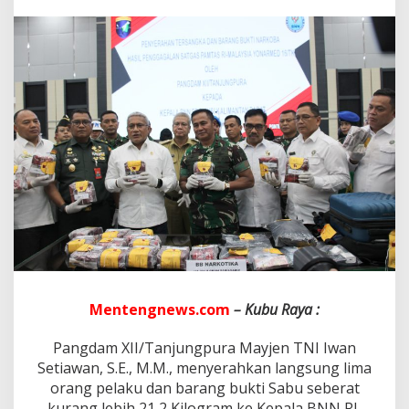
I
I
/
T
p
r
S
e
r
a
h
k
a
n
5
T
e
r
s
Mentengnews.com
– Kubu Raya :
a
n
Pangdam XII/Tanjungpura Mayjen TNI Iwan
g
k
Setiawan, S.E., M.M., menyerahkan langsung lima
a
orang pelaku dan barang bukti Sabu seberat
d
kurang lebih 21,2 Kilogram ke Kepala BNN RI,