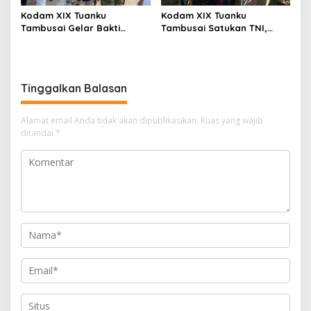
Kodam XIX Tuanku
Kodam XIX Tuanku
Tambusai Gelar Bakti
Tambusai Satukan TNI,
Kesehatan, 428 Warga Ikuti
Polri dan Masyarakat
Screening Operasi Gratis
Bersihkan Terminal AKAP
dan Pelabuhan Sei Duku
Tinggalkan Balasan
Alamat email Anda tidak akan dipublikasikan.
Ruas yang wajib
ditandai
*