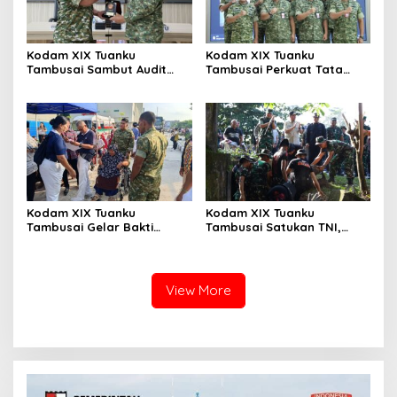
Kodam XIX Tuanku
Kodam XIX Tuanku
Tambusai Sambut Audit
Tambusai Perkuat Tata
Kinerja Itjen TNI, Ketua Tim
Kelola Aset Negara, Tim IV
Tegaskan Akurasi Data Jadi
Satgas BMN Resmi Mulai
Kunci
Penatausahaan Sesi II TA
2026
Kodam XIX Tuanku
Kodam XIX Tuanku
Tambusai Gelar Bakti
Tambusai Satukan TNI,
Kesehatan, 428 Warga Ikuti
Polri dan Masyarakat
Screening Operasi Gratis
Bersihkan Terminal AKAP
dan Pelabuhan Sei Duku
View More