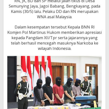
RN, JK, BD dan SP melalui jalan tikus di Desa
a
B
Semunying Jaya, Jagoi Babang, Bengkayang, pada
N
Kamis (30/5) lalu. Pelaku DD dan RN merupakan
N
WNA asal Malaysia.
R
I
Dalam kesempatan tersebut Kepala BNN RI
Komjen Pol Martinus Hukom memberikan apresiasi
kepada Pangdam XII/Tpr serta jajarannya yang
telah berhasil mencegah masuknya Narkoba ke
wilayah Indonesia.