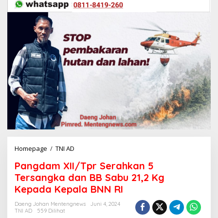
Homepage
/
TNI AD
P
a
Pangdam XII/Tpr Serahkan 5
n
g
Tersangka dan BB Sabu 21,2 Kg
d
Kepada Kepala BNN RI
a
m
Daeng Johan Mentengnews
Juni 4, 2024
X
TNI AD
559 Dilihat