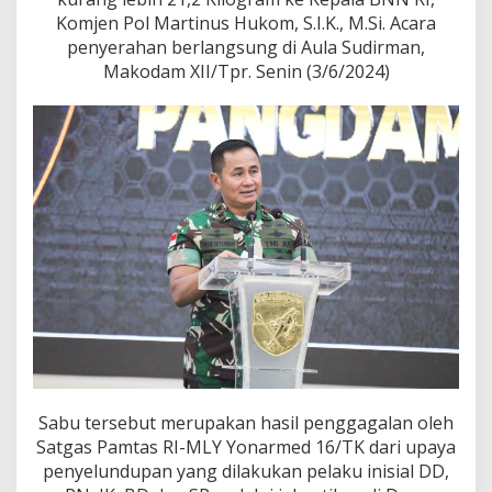
a
Komjen Pol Martinus Hukom, S.I.K., M.Si. Acara
n
B
penyerahan berlangsung di Aula Sudirman,
B
Makodam XII/Tpr. Senin (3/6/2024)
S
a
b
u
2
1
,
2
K
g
K
e
p
a
d
a
K
e
Sabu tersebut merupakan hasil penggagalan oleh
p
Satgas Pamtas RI-MLY Yonarmed 16/TK dari upaya
a
penyelundupan yang dilakukan pelaku inisial DD,
l