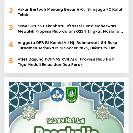
2
Askar Bertuah Menang Besar 6-0, Sriwijaya FC Kalah
Telak
3
Siswi SDN 36 Pekanbaru, Ifrassel Cinta Maheswari
Mewakili Propinsi Riau dalam O2SN tingkat Nasional
2025 di Cabor Senam Putri
4
Anggota DPR RI Komisi VII Hj. Rahmawati, SH Buka
Turnamen Terbuka Mini Soccer 2K25, Diikuti 29 Tim
Pria dan Wanita di Kalimantan Utara
5
Atlet Dayung POPNAS XVII Asal Provinsi Riau Raih
Tiga Medali Emas dan Dua Perak.