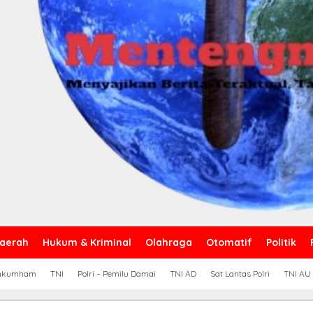
aerah
Hukum & Kriminal
Olahraga
Otomatif
Politik
nkumham
TNI
Polri – Pemilu Damai
TNI AD
Sat Lantas Polri
TNI AU