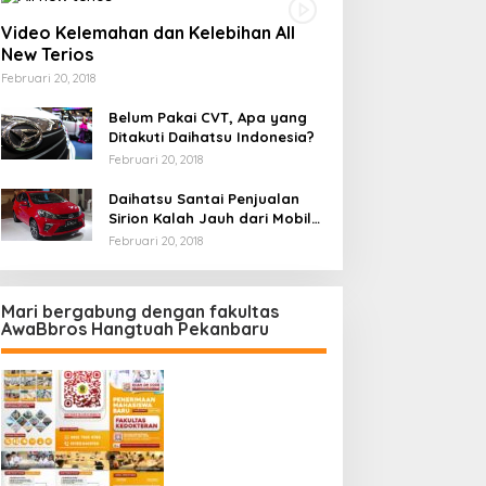
Video Kelemahan dan Kelebihan All
New Terios
Februari 20, 2018
Belum Pakai CVT, Apa yang
Ditakuti Daihatsu Indonesia?
Februari 20, 2018
Daihatsu Santai Penjualan
Sirion Kalah Jauh dari Mobil
LCGC
Februari 20, 2018
Mari bergabung dengan fakultas
AwaBbros Hangtuah Pekanbaru