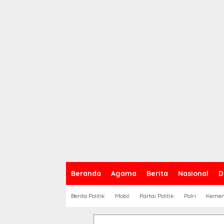
Beranda
Agama
Berita
Nasional
D
Berita Politik
Mobil
Partai Politik
Polri
Keme