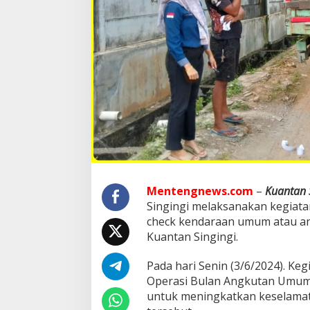
s
i
d
a
n
E
d
u
k
a
s
i
G
u
n
Mentengnews.com
–
Kuantan 
a
M
Singingi melaksanakan kegiatan
e
check kendaraan umum atau an
n
Kuantan Singingi.
i
n
Pada hari Senin (3/6/2024). Ke
g
k
Operasi Bulan Angkutan Umum
a
untuk meningkatkan keselamat
t