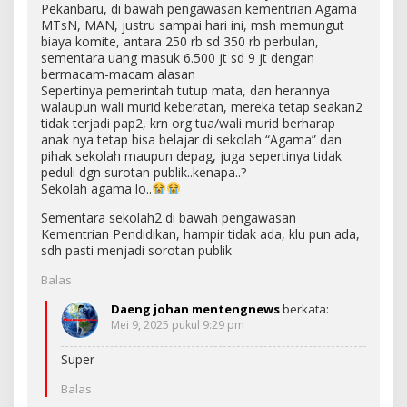
Pekanbaru, di bawah pengawasan kementrian Agama
MTsN, MAN, justru sampai hari ini, msh memungut
biaya komite, antara 250 rb sd 350 rb perbulan,
sementara uang masuk 6.500 jt sd 9 jt dengan
bermacam-macam alasan
Sepertinya pemerintah tutup mata, dan herannya
walaupun wali murid keberatan, mereka tetap seakan2
tidak terjadi pap2, krn org tua/wali murid berharap
anak nya tetap bisa belajar di sekolah “Agama” dan
pihak sekolah maupun depag, juga sepertinya tidak
peduli dgn surotan publik..kenapa..?
Sekolah agama lo..
Sementara sekolah2 di bawah pengawasan
Kementrian Pendidikan, hampir tidak ada, klu pun ada,
sdh pasti menjadi sorotan publik
Balas
Daeng johan mentengnews
berkata:
Mei 9, 2025 pukul 9:29 pm
Super
Balas