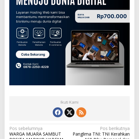
Ikuti Kami
N
Pos sebelumnya
Pos berikutnya
WARGA MUARA SAMBUT
Panglima TNI: TNI Kerahkan
a