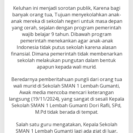
a
n
Keluhan ini menjadi sorotan publik, Karena bagi
P
banyak orang tua, Tujuan menyekolahkan anak-
u
anak mereka di sekolah negeri untuk masa depan
n
yang cerah, sejalan dengan program pemerintah
g
wajib belajar 9 tahun. Dibawah program
u
t
pemerintah menekankan agar anak-anak
a
Indonesia tidak putus sekolah karena alasan
n
finansial. Dimana pemerintah tidak membenarkan
B
sekolah melakukan pungutan dalam bentuk
u
l
apapun kepada wali murid.
a
n
Beredarnya pemberitahuan pungli dari orang tua
a
wali murid di Sekolah SMAN 1 Lembah Gumanti,
n
Awak media mencoba mencari keterangan
K
e
langsung (19/11/2024), yang sangat di sesali Kepala
p
Sekolah SMAN 1 Lembah Gumanti Dori Rafli, SPd,
a
M.Pd tidak berada di tempat.
d
a
Salah satu guru mengatakan, Kepala Sekolah
M
u
SMAN 1 Lembah Gumanti lagi ada giat di luar,