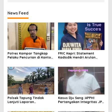
News Feed
Polres Kampar Tangkap
FRIC Kepri: Statement
Pelaku Pencurian di Kantor
Kadisdik Hendri Arulan
Balai Penyuluhan
Melukai Nurani Bangsa
Indonesia
Polsek Tapung Tindak
Kasus Dju Seng :APPHI
Lanjuti Laporan
Pertanyakan Integritas JPU
Masyarakat Terkait
Kejagung dan Dugaan
Penambangan Ilegal di
“Main Mata” Kroni Eks-