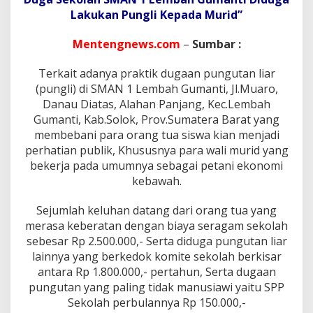
a
Lakukan Pungli Kepada Murid”
h
S
M
Mentengnews.com
–
Sumbar :
A
N
Terkait adanya praktik dugaan pungutan liar
1
(pungli) di SMAN 1 Lembah Gumanti, Jl.Muaro,
L
Danau Diatas, Alahan Panjang, Kec.Lembah
e
m
Gumanti, Kab.Solok, Prov.Sumatera Barat yang
b
membebani para orang tua siswa kian menjadi
a
perhatian publik, Khususnya para wali murid yang
h
bekerja pada umumnya sebagai petani ekonomi
G
u
kebawah.
m
a
Sejumlah keluhan datang dari orang tua yang
n
merasa keberatan dengan biaya seragam sekolah
t
sebesar Rp 2.500.000,- Serta diduga pungutan liar
i
L
lainnya yang berkedok komite sekolah berkisar
a
antara Rp 1.800.000,- pertahun, Serta dugaan
k
pungutan yang paling tidak manusiawi yaitu SPP
u
Sekolah perbulannya Rp 150.000,-
k