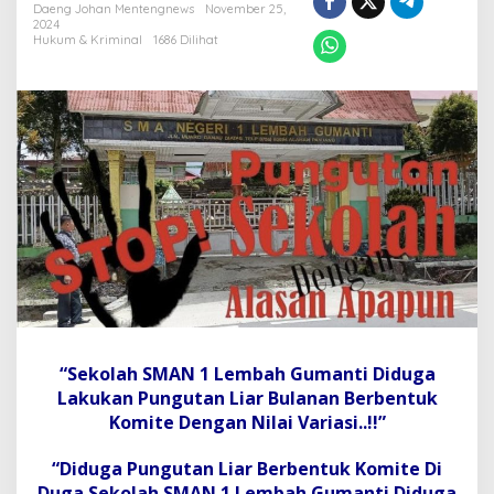
n
Daeng Johan Mentengnews
November 25,
g
2024
l
Hukum & Kriminal
1686 Dilihat
i
B
e
r
k
e
d
o
k
K
o
m
i
t
e
,
“Sekolah SMAN 1 Lembah Gumanti Diduga
"
Lakukan Pungutan Liar Bulanan Berbentuk
S
e
Komite Dengan Nilai Variasi..!!”
k
o
“Diduga Pungutan Liar Berbentuk Komite Di
l
Duga Sekolah SMAN 1 Lembah Gumanti Diduga