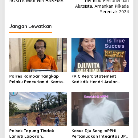
ROSITA MARINIR HABEMA
169 Ribu Personel dan
v
Alutsista, Amankan Pilkada
Serentak 2024
i
g
Jangan Lewatkan
a
s
i
p
o
s
Polres Kampar Tangkap
FRIC Kepri: Statement
Pelaku Pencurian di Kantor
Kadisdik Hendri Arulan
Balai Penyuluhan
Melukai Nurani Bangsa
Indonesia
Polsek Tapung Tindak
Kasus Dju Seng :APPHI
Lanjuti Laporan
Pertanyakan Integritas JPU