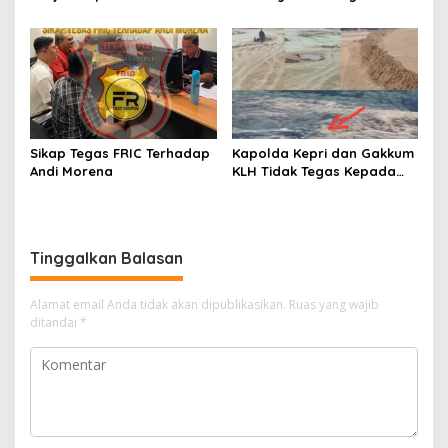
Masyarakat Terkait
Kejagung dan Dugaan
Penambangan Ilegal di
“Main Mata” Kroni Eks-
Desa Bencah Kelubi
Jampidsus
Sikap Tegas FRIC Terhadap
Kapolda Kepri dan Gakkum
Andi Morena
KLH Tidak Tegas Kepada
Korporasi Pencucian Pasir
dan Penimbunan Pesisir di
Teluk Mata Ikan
Tinggalkan Balasan
Alamat email Anda tidak akan dipublikasikan.
Ruas yang wajib
ditandai
*