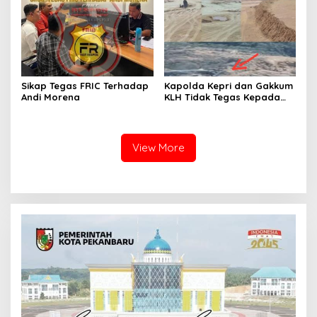
Desa Bencah Kelubi
Jampidsus
Sikap Tegas FRIC Terhadap
Kapolda Kepri dan Gakkum
Andi Morena
KLH Tidak Tegas Kepada
Korporasi Pencucian Pasir
dan Penimbunan Pesisir di
Teluk Mata Ikan
View More