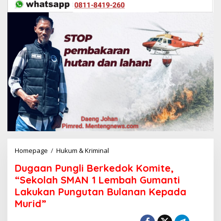
Homepage
/
Hukum & Kriminal
D
u
Dugaan Pungli Berkedok Komite,
g
a
“Sekolah SMAN 1 Lembah Gumanti
a
Lakukan Pungutan Bulanan Kepada
n
Murid”
P
u